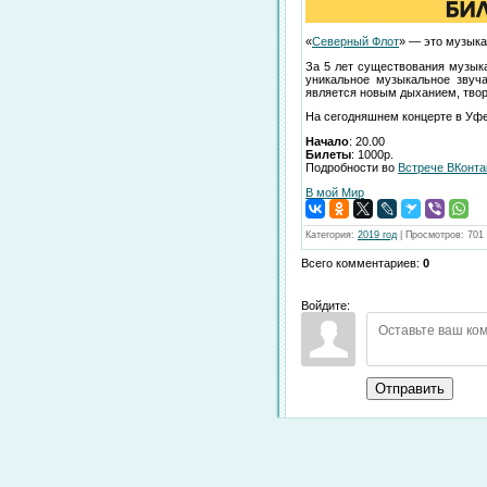
«
Северный Флот
» — это музыка
За 5 лет существования музык
уникальное музыкальное звуч
является новым дыханием, твор
На сегодняшнем концерте в Уфе 
Начало
: 20.00
Билеты
: 1000р.
Подробности во
Встрече ВКонта
В мой Мир
Категория
:
2019 год
|
Просмотров
:
701
Всего комментариев
:
0
Войдите:
Отправить