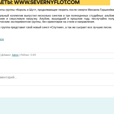
нты группы «Король и Шут», продолжающие творить после смерти Михаила Горшенёва
альный коллектив выпустил несколько синглов и три полноценных студийных альбом
ание и смысловую нагрузку. Альбом, вышедший в прошлом году, неслучайно по
ческим экспериментом группы, без ориентиров на стили и направления.
группа представит свой новый сингл «Спутник», а так же сыграет все лучшие песни.
кте
|
Добавил
:
Admin
|
Рейтинг
:
0.0
/
0