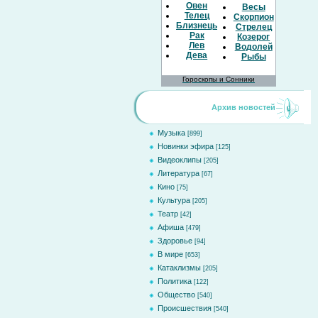
Овен
Весы
Телец
Скорпион
Близнецы
Стрелец
Рак
Козерог
Лев
Водолей
Дева
Рыбы
Гороскопы и Сонники
Архив новостей
Музыка
[899]
Новинки эфира
[125]
Видеоклипы
[205]
Литература
[67]
Кино
[75]
Культура
[205]
Театр
[42]
Афиша
[479]
Здоровье
[94]
В мире
[653]
Катаклизмы
[205]
Политика
[122]
Общество
[540]
Происшествия
[540]