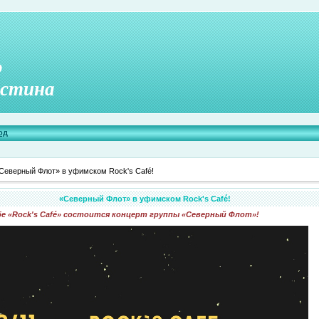
о
стина
од
Северный Флот» в уфимском Rock's Café!
«Северный Флот» в уфимском Rock's Café!
е «Rock's Caf
é
» состоится концерт группы «Северный Флот»!