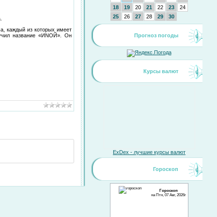
18
19
20
21
22
23
24
25
26
27
28
29
30
.
а, каждый из которых имеет
лучил название «ИNОЙ». Он
Прогноз погоды
Курсы валют
ExDex - лучшие курсы валют
Гороскоп
Гороскоп
на Птн, 07 Авг, 2026г