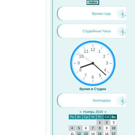
Время года
Студийные Часы
Время в Студии
Календарь
«
Ноябрь 2019
»
Пн
Вт
Ср
Чт
Пт
Сб
Вс
1
2
3
4
5
6
7
8
9
10
11
12
13
14
15
16
17