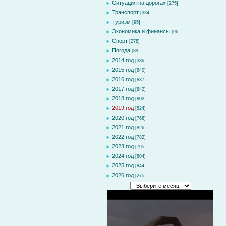
Ситуация на дорогах
[275]
Транспорт
[334]
Туризм
[95]
Экономика и финансы
[96]
Спорт
[278]
Погода
[89]
2014 год
[336]
2015 год
[840]
2016 год
[837]
2017 год
[842]
2018 год
[802]
2019 год
[824]
2020 год
[768]
2021 год
[826]
2022 год
[782]
2023 год
[795]
2024 год
[804]
2025 год
[844]
2026 год
[275]