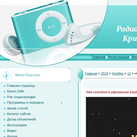
Ради
Кри
Главная
|
Регистрация
|
Вх
Главная
»
2019
»
Ноябрь
»
12
» «
Меню Портала
Главная страница
Канал Zello
Уже сегодня в уфимском клуб
Рок-энциклопедия
Программы и передачи
Архив статей
Каталог сайтов
Доска объявлений
Фотогалерея
Видео
Форум