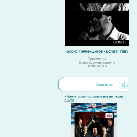
00:04:15
Борис Гребенщиков - Если Я Уйду
Просмотры:
Всего комментариев:
0
Рейтинг:
0.0
Концерты
«Крематорий» исполнит новые песни
в Уфе