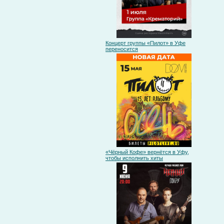
Концерт группы «Пилот» в Уфе
переносится
«Чёрный Кофе» вернётся в Уфу,
чтобы исполнить хиты