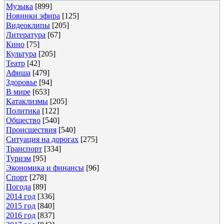
Музыка
[899]
Новинки эфира
[125]
Видеоклипы
[205]
Литература
[67]
Кино
[75]
Культура
[205]
Театр
[42]
Афиша
[479]
Здоровье
[94]
В мире
[653]
Катаклизмы
[205]
Политика
[122]
Общество
[540]
Происшествия
[540]
Ситуация на дорогах
[275]
Транспорт
[334]
Туризм
[95]
Экономика и финансы
[96]
Спорт
[278]
Погода
[89]
2014 год
[336]
2015 год
[840]
2016 год
[837]