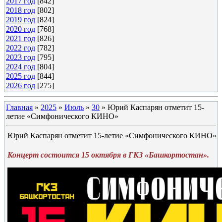
2017 год
[842]
2018 год
[802]
2019 год
[824]
2020 год
[768]
2021 год
[826]
2022 год
[782]
2023 год
[795]
2024 год
[804]
2025 год
[844]
2026 год
[275]
Главная
»
2025
»
Июль
»
30
» Юрий Каспарян отметит 15-
летие «Симфонического КИНО»
Юрий Каспарян отметит 15-летие «Симфонического КИНО»
Концерт состоится 15 октября в ГКЗ «Башкортостан».