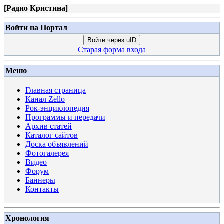
[
Радио Кристина
]
Войти на Портал
Войти через uID
Старая форма входа
Меню
Главная страница
Канал Zello
Рок-энциклопедия
Программы и передачи
Архив статей
Каталог сайтов
Доска объявлений
Фотогалерея
Видео
Форум
Баннеры
Контакты
Хронология