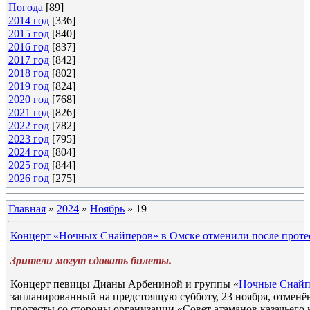
Погода
[89]
2014 год
[336]
2015 год
[840]
2016 год
[837]
2017 год
[842]
2018 год
[802]
2019 год
[824]
2020 год
[768]
2021 год
[826]
2022 год
[782]
2023 год
[795]
2024 год
[804]
2025 год
[844]
2026 год
[275]
Главная
»
2024
»
Ноябрь
»
19
Концерт «Ночных Снайперов» в Омске отменили после проте
Зрители могут сдавать билеты.
Концерт певицы Дианы Арбениной и группы «
Ночные Снай
запланированный на предстоящую субботу, 23 ноября, отмен
протесты со стороны организации «Совет атаманов казачьего 