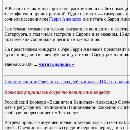
В России не так много артистов, раскрутившихся без помощи
теле эфиров и прочих ротаций. Один из таких — самородок из
сочным псевдонимом
Гарри Ананасов
(не путать с Барри Али
За плечами музыканта тысячи сыгранных концертов и фестива
Петербурга, в том числе гастроли в Европе и за океаном, 15 а
поэтических сборников и десятки видеоклипов.
На предстоящем концерте в Уфе Гарри Ананасов представит а
буги» и недавно вышедшую книгу стихов «Саундтрек длиною 
Начало
: 20.00
...
Читать дальше »
Новости спорта: Овечкин сделал дубль в матче НХЛ и получи
Хоккеисту пришлось досрочно покинуть площадку.
Российский форвард «Вашингтон Кэпиталз» Александр Овечк
матче регулярного чемпионата Национальной хоккейной лиг
сообщает корреспондент «Ленты.ру».
Встреча прошла минувшей ночью и завершилась со счётом 6:2
клуба. Овечкин отличился в середине первого периода и в нач