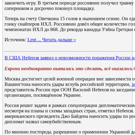
закончить игру. В третьем периоде россиянин получил травму
соперником и досрочно покинул площадку.
Теперь на счету Овечкина 15 голов в нынешнем сезоне. Он ед
гонку снайперов НХЛ. Россиянин довёл общее количество гол
чемпионатах НХЛ до 868. До рекорда канадца Уэйна Гретцки е
Источник:
Lent
...
Читать дальше »
В США Небензя заявил о невозможности поражения России на
Европа неоднократно пыталась это сделать, всё оказалось
Москва достигнет целей военной операции вне зависимости о
Вашингтона наносить удары вглубь российской территории,
з
представитель России при ООН Василий Небензя на заседани
организации, посвящённом Украине.
Россия решит задачи в рамках спецоперации дипломатически
несмотря на планы и схемы западных стран, отметил Небензя.
американского президента Джо Байдена наносить удары по р
дипломат назвал самоубийственным.
По мнению постпреда, разрешение о применении Украиной д