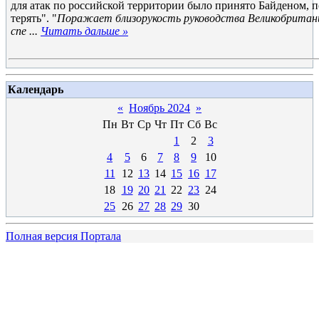
для атак по российской территории было принято Байденом, п
терять". "
Поражает близорукость руководства Великобритан
спе
...
Читать дальше »
Календарь
«
Ноябрь 2024
»
Пн
Вт
Ср
Чт
Пт
Сб
Вс
1
2
3
4
5
6
7
8
9
10
11
12
13
14
15
16
17
18
19
20
21
22
23
24
25
26
27
28
29
30
Полная версия Портала