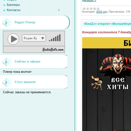
дальше »
Баннеры
Контакты
Категория:
2024 год
|
Просмотров:
176
Радио Плеер
«КняZz» откроет «Волшебную
Концерт состоится 7 декабр
Радио Кристина
Сейчас в эфире
Плеер пока молчит
Стол заказов
Сейчас заказы не принимаются.