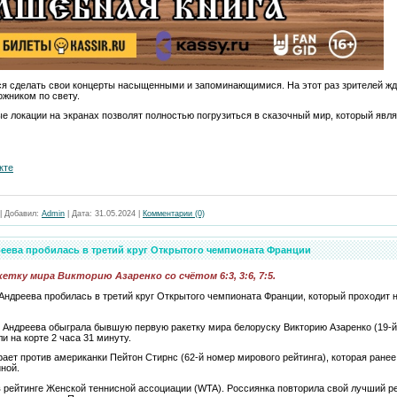
ся сделать свои концерты насыщенными и запоминающимися. На этот раз зрителей жд
ожником по свету.
 локации на экранах позволят полностью погрузиться в сказочный мир, который явля
кте
|
Добавил:
Admin
|
Дата:
31.05.2024
|
Комментарии (0)
еева пробилась в третий круг Открытого чемпионата Франции
етку мира Викторию Азаренко со счётом 6:3, 3:6, 7:5.
Андреева пробилась в третий круг Открытого чемпионата Франции, который проходит н
яя Андреева обыграла бывшую первую ракетку мира белоруску Викторию Азаренко (19-й
ли на корте 2 часа 31 минуту.
ает против американки Пейтон Стирнс (62-й номер мирового рейтинга), которая ранее
ной.
 рейтинге Женской теннисной ассоциации (WTA). Россиянка повторила свой лучший ре