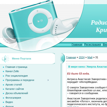
Ради
Кри
Главная
|
Регистрация
|
Вх
Главная
»
2024
»
Май
»
31
Меню Портала
В мире кино: Умерла Анаста
Главная страница
Канал Zello
Ей было 53 года.
Рок-энциклопедия
Актриса Анастасия Заворотнюк 
Программы и передачи
передаёт «ИнтерМедиа».
Архив статей
О смерти Заворотнюк сообщил СМ
Каталог сайтов
благодарим каждого из вас, кт
– говорится в сообщении.
Доска объявлений
Фотогалерея
Анастасия Заворотнюк родилась 
ансамбле «Лотос», окончила де
Видео
педагогического института, но 
Форум