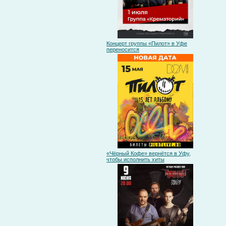
Концерт группы «Пилот» в Уфе
переносится
«Чёрный Кофе» вернётся в Уфу,
чтобы исполнить хиты