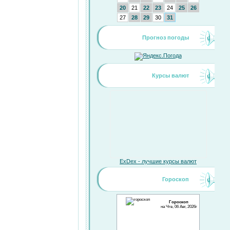
20
21
22
23
24
25
26
27
28
29
30
31
Прогноз погоды
Курсы валют
ExDex - лучшие курсы валют
Гороскоп
Гороскоп
на Чтв, 06 Авг, 2026г