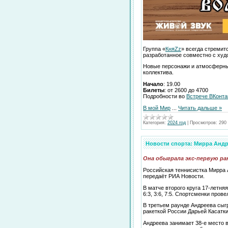
Группа «
КняZz
» всегда стремит
разработанное совместно с худ
Новые персонажи и атмосферные
коллектива.
Начало
: 19.00
Билеты
: от 2600 до 4700
Подробности во
Встрече ВКонта
В мой Мир
...
Читать дальше »
Категория:
2024 год
|
Просмотров:
290
Новости спорта: Мирра Андр
Она обыграла экс-первую рак
Российская теннисистка Мирра 
передаёт РИА Новости.
В матче второго круга 17-летн
6:3, 3:6, 7:5. Спортсменки прове
В третьем раунде Андреева сыгр
ракеткой России Дарьей Касатки
Андреева занимает 38-е место в