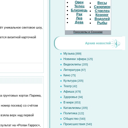
Овен
Весы
Телец
Скорпион
Близнецы
Стрелец
Рак
Козерог
Лев
Водолей
Дева
Рыбы
ёт уникальное световое шоу,
Гороскопы и Сонники
ется визитной карточкой
Архив новостей
Музыка
[899]
Новинки эфира
[125]
Видеоклипы
[205]
Литература
[67]
Кино
[75]
Культура
[205]
Театр
[42]
Афиша
[479]
а грунтовых кортах Парижа,
Здоровье
[94]
В мире
[653]
 номер посева) со счётом
Катаклизмы
[205]
Политика
[122]
 взяла верх над первой
Общество
[540]
Происшествия
[540]
зультат на «Ролан Гаррос»,