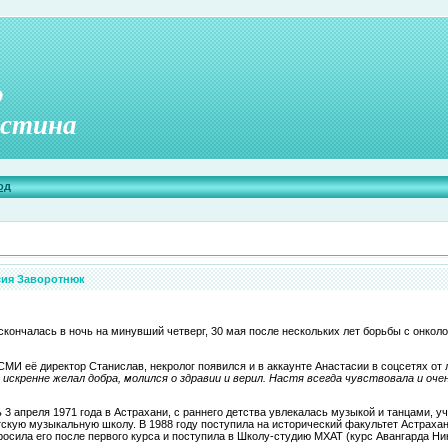
о
стина
од
сия Заворотнюк
скончалась в ночь на минувший четверг, 30 мая после нескольких лет борьбы с онкол
И её директор Станислав, некролог появился и в аккаунте Анастасии в соцсетях от л
о искренне желал добра, молился о здравии и верил. Настя всегда чувствовала и оч
3 апреля 1971 года в Астрахани, с раннего детства увлекалась музыкой и танцами, у
тскую музыкальную школу. В 1988 году поступила на исторический факультет Астрахан
бросила его после первого курса и поступила в Школу-студию МХАТ (курс Авангарда Н