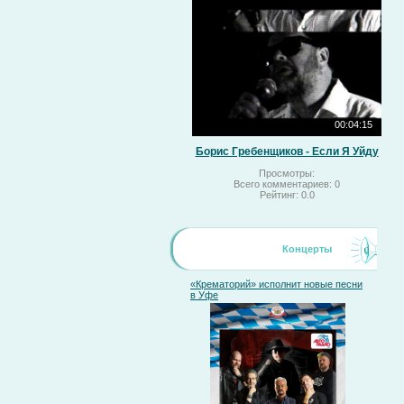
00:04:15
Борис Гребенщиков - Если Я Уйду
Просмотры:
Всего комментариев:
0
Рейтинг:
0.0
Концерты
«Крематорий» исполнит новые песни
в Уфе