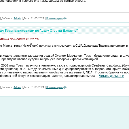
евнованиях в Париже она также дошла до третьего круга.
|
Добавил:
Admin
|
Дата:
31.05.2024
|
Комментарии (0)
ал Трампа виновным по "делу Сторми Дэниелс"
олжны вынести 11 июля.
де Манхэттена (Нью-Йорк) признал экс-президента США Дональда Трампа виновным 
 в ходе отдельного заседания судьей Хуаном Мерчаном. Трамп бездвижно сидел и слу
с-президент назвал судебный процесс позором и фальсификацией.
в 2006 году Трамп вступил в интимную связь с порноактрисой Стефани Клиффорд (бол
и Дэниелс). В 2016 году, за считанные дни до президентских выборов, его юрист Май
е соглашения о неразглашении (non-disclosure agreement, NDA). После избрания на по
ибавив к ней бонус и компенсацию налогов, замаскировав выпла
...
Читать дальше »
|
Добавил:
Admin
|
Дата:
31.05.2024
|
Комментарии (0)