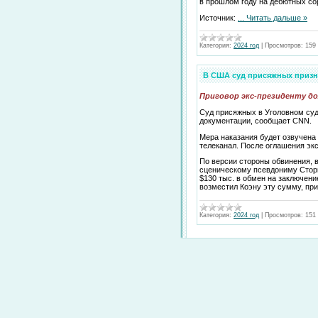
в прошлом году на дебютных сор
Источник:
...
Читать дальше »
Категория:
2024 год
|
Просмотров:
159
В США суд присяжных призн
Приговор экс-президенту д
Суд присяжных в Уголовном су
документации, сообщает CNN.
Мера наказания будет озвучена
телеканал. После оглашения эк
По версии стороны обвинения, 
сценическому псевдониму Сторм
$130 тыс. в обмен на заключени
возместил Коэну эту сумму, пр
Категория:
2024 год
|
Просмотров:
151