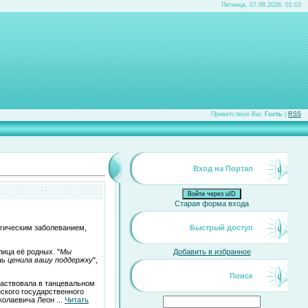
Пятница, 07.08.2026, 01:03
Приветствую Вас
Гость
|
RSS
Вход на Портал
Войти через uID
Старая форма входа
огическим заболеванием,
Быстрый доступ
ица её родных. "
Мы
Добавить в избранное
ень ценила вашу поддержку
",
Поиск
частвовала в танцевальном
ского государственного
иколаевича Леон
...
Читать