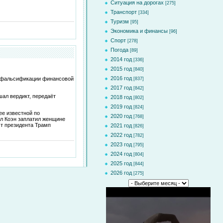
Ситуация на дорогах
[275]
Транспорт
[334]
Туризм
[95]
Экономика и финансы
[96]
Спорт
[278]
Погода
[89]
2014 год
[336]
2015 год
[840]
2016 год
в фальсификации финансовой
[837]
2017 год
[842]
шал вердикт, передаёт
2018 год
[802]
2019 год
[824]
ее известной по
2020 год
[768]
кл Коэн заплатил женщине
ст президента Трамп
2021 год
[826]
2022 год
[782]
2023 год
[795]
2024 год
[804]
2025 год
[844]
2026 год
[275]