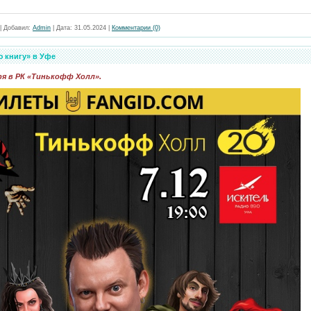
|
Добавил:
Admin
|
Дата:
31.05.2024
|
Комментарии (0)
 книгу» в Уфе
я в РК «Тинькофф Холл».