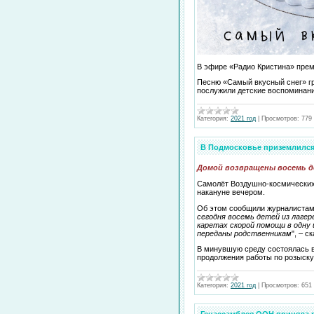
В эфире «Радио Кристина» прем
Песню «Самый вкусный снег» гр
послужили детские воспоминан
Категория:
2021 год
|
Просмотров:
779
В Подмосковье приземлился
Домой возвращены восемь де
Самолёт Воздушно-космических
накануне вечером.
Об этом сообщили журналистам 
сегодня восемь детей из лагер
каретах скорой помощи в одну 
переданы родственникам
", – с
В минувшую среду состоялась 
продолжения работы по розыску
Категория:
2021 год
|
Просмотров:
651
Генассамблея ООН приняла 