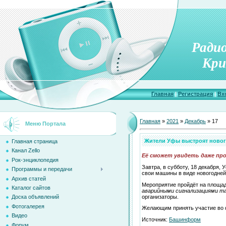
Ради
Кри
Главная
|
Регистрация
|
Вх
Главная
»
2021
»
Декабрь
»
17
Меню Портала
Жители Уфы выстроят новог
Главная страница
Канал Zello
Её сможет увидеть даже п
Рок-энциклопедия
Завтра, в субботу, 18 декабря
Программы и передачи
свои машины в виде новогодней
Архив статей
Мероприятие пройдёт на площад
Каталог сайтов
аварийными сигнализациями та
организаторы.
Доска объявлений
Фотогалерея
Желающим принять участие во
Видео
Источник:
Башинформ
Форум