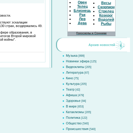
Овен
Весы
Телец
Скорпион
Близнецы
Стрелец
Рак
Козерог
овости.
Лев
Водолей
бствуют эскалации
Дева
Рыбы
30 стран, воздержались 49.
сфере образования, в
Гороскопы и Сонники
 итогов Второй мировой
ой войны".
Архив новостей
Музыка
[899]
Новинки эфира
[125]
Видеоклипы
[205]
Литература
[67]
Кино
[75]
Культура
[205]
Театр
[42]
Афиша
[479]
Здоровье
[94]
В мире
[653]
Катаклизмы
[205]
Политика
[122]
Общество
[540]
Происшествия
[540]