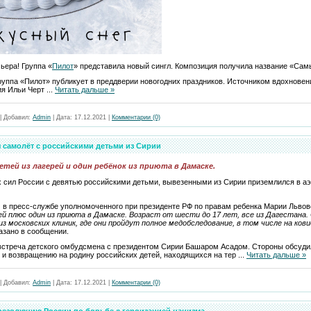
ьера! Группа «
Пилот
» представила новый сингл. Композиция получила название «Сам
уппа «Пилот» публикует в преддверии новогодних праздников. Источником вдохновен
ия Ильи Черт
...
Читать дальше »
|
Добавил:
Admin
|
Дата:
17.12.2021
|
Комментарии (0)
 самолёт с российскими детьми из Сирии
тей из лагерей и один ребёнок из приюта в Дамаске.
 сил России с девятью российскими детьми, вывезенными из Сирии приземлился в а
в пресс-службе уполномоченного при президенте РФ по правам ребенка Марии Львово
ей плюс один из приюта в Дамаске. Возраст от шести до 17 лет, все из Дагестана.
из московских клиник, где они пройдут полное медобследование, в том числе на ков
казано в сообщении.
встреча детского омбудсмена с президентом Сирии Башаром Асадом. Стороны обсуди
 и возвращению на родину российских детей, находящихся на тер
...
Читать дальше »
|
Добавил:
Admin
|
Дата:
17.12.2021
|
Комментарии (0)
резолюцию России по борьбе с героизацией нацизма