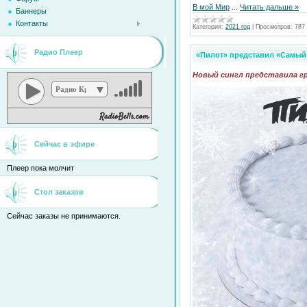
В мой Мир
...
Читать дальше »
Баннеры
Контакты
Категория:
2021 год
|
Просмотров:
787
Радио Плеер
«Пилот» представил «Самый 
Новый сингл представила г
Радио Кристина
Сейчас в эфире
Плеер пока молчит
Стол заказов
Сейчас заказы не принимаются.