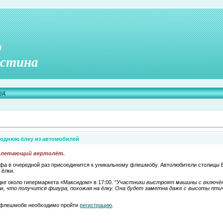
о
стина
од
однюю ёлку из автомобилей
ролетающий вертолёт.
, Уфа в очередной раз присоединится к уникальному флешмобу. Автолюбители столицы
 ёлки.
ке около гипермаркета «Максидом» в 17:00. "
Участники выстроят машины с включё
к, что получится фигура, похожая на ёлку. Она будет заметна даже с высоты пти
 флешмобе необходимо пройти
регистрацию
.