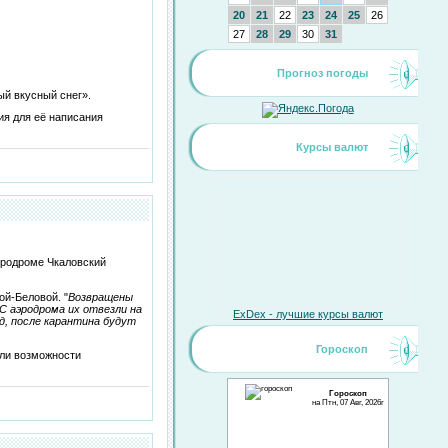
20
21
22
23
24
25
26
27
28
29
30
31
Прогноз погоды
ый вкусный снег».
ия для её написания
Курсы валют
эродроме Чкаловский
й-Беловой. "
Возвращены
 С аэродрома их отвезли на
ExDex - лучшие курсы валют
ид, после карантина будут
Гороскоп
ли возможности
Гороскоп
на Птн, 07 Авг, 2026г