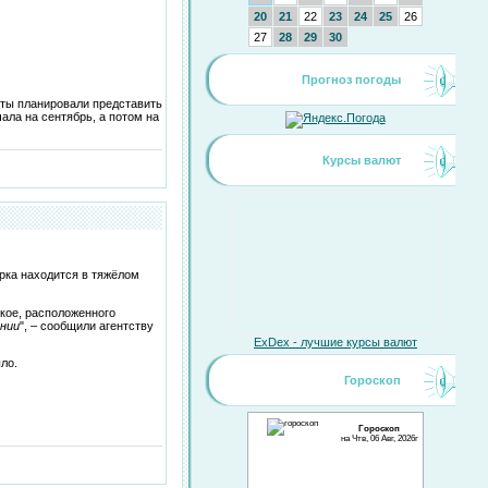
20
21
22
23
24
25
26
27
28
29
30
Прогноз погоды
нты планировали представить
ала на сентябрь, а потом на
Курсы валют
рка находится в тяжёлом
кое, расположенного
янии
", – сообщили агентству
ExDex - лучшие курсы валют
ло.
Гороскоп
Гороскоп
на Чтв, 06 Авг, 2026г