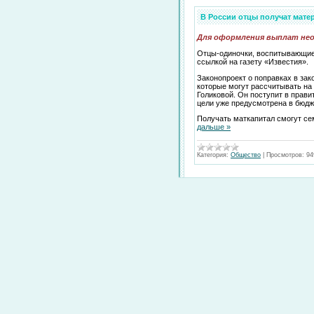
В России отцы получат матер
Для оформления выплат нео
Отцы-одиночки, воспитывающие д
ссылкой на газету «Известия».
Законопроект о поправках в за
которые могут рассчитывать на
Голиковой. Он поступит в прави
цели уже предусмотрена в бюдже
Получать маткапитал смогут се
дальше »
Категория:
Общество
|
Просмотров:
94