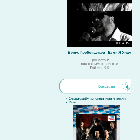
00:04:15
Борис Гребенщиков - Если Я Уйду
Просмотры:
Всего комментариев:
0
Рейтинг:
0.0
Концерты
«Крематорий» исполнит новые песни
в Уфе