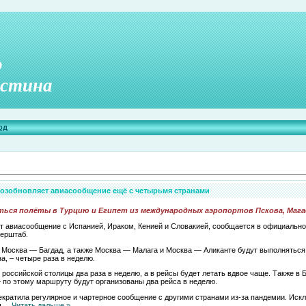
о
стина
од
возобновляет авиасообщение ещё с четырьмя странами
ься полёты в Турцию и Египет из международных аэропортов Пскова, Мага
ит авиасообщение с Испанией, Ираком, Кенией и Словакией, сообщается в официально
перштаб.
Москва — Багдад, а также Москва — Малага и Москва — Аликанте будут выполняться
, – четыре раза в неделю.
 российской столицы два раза в неделю, а в рейсы будет летать вдвое чаще. Также в
— по этому маршруту будут организованы два рейса в неделю.
рекратила регулярное и чартерное сообщение с другими странами из-за пандемии. Иск
ч
...
Читать дальше »