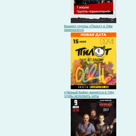
Концерт группы «Пилот» в Уфе
переносится
«Чёрный Кофе» вернётся в Уфу,
чтобы исполнить хиты