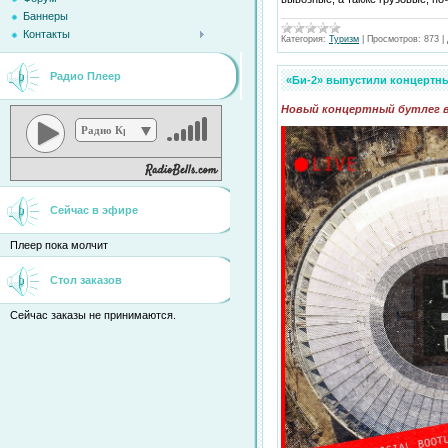
Баннеры
Контакты
Категория:
Туризм
|
Просмотров:
873
|
Радио Плеер
«Би-2» выпустили концертны
Новый концертный бутлег в
Радио Кристина
Сейчас в эфире
Плеер пока молчит
Стол заказов
Сейчас заказы не принимаются.