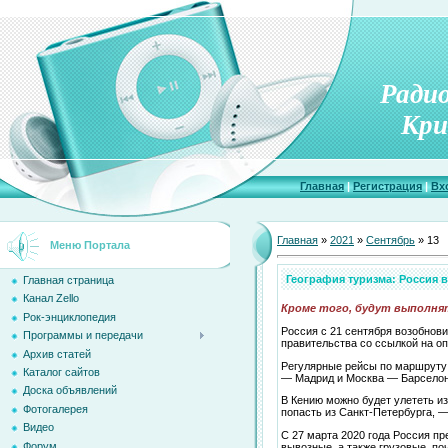
Ради
Кри
Главная
|
Регистрация
|
Вх
Главная
»
2021
»
Сентябрь
»
13
Меню Портала
География туризма: Россия 
Главная страница
Канал Zello
Кроме того, будут выполнят
Рок-энциклопедия
Россия с 21 сентября возобнов
Программы и передачи
правительства со ссылкой на о
Архив статей
Регулярные рейсы по маршруту 
Каталог сайтов
— Мадрид и Москва — Барселона
Доска объявлений
В Кению можно будет улететь из
Фотогалерея
попасть из Санкт-Петербурга, 
Видео
С 27 марта 2020 года Россия п
Форум
вывозные, а также грузовые, по