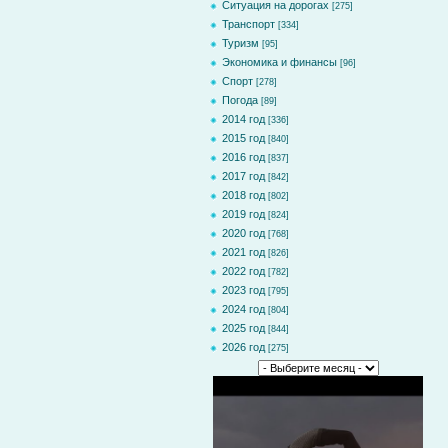
Ситуация на дорогах
[275]
Транспорт
[334]
Туризм
[95]
Экономика и финансы
[96]
Спорт
[278]
Погода
[89]
2014 год
[336]
2015 год
[840]
2016 год
[837]
2017 год
[842]
2018 год
[802]
2019 год
[824]
2020 год
[768]
2021 год
[826]
2022 год
[782]
2023 год
[795]
2024 год
[804]
2025 год
[844]
2026 год
[275]