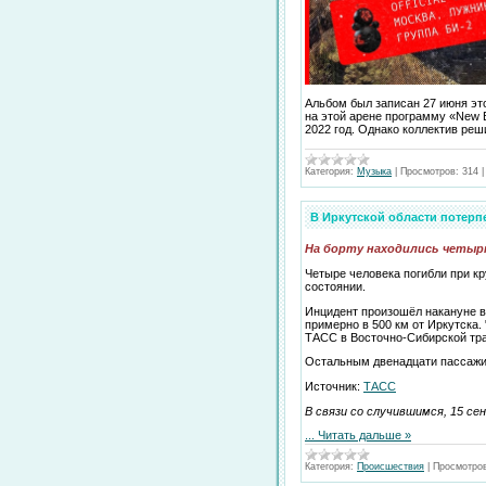
Альбом был записан 27 июня это
на этой арене программу «New B
2022 год. Однако коллектив реш
Категория:
Музыка
|
Просмотров:
314
В Иркутской области потерп
На борту находились четырн
Четыре человека погибли при к
состоянии.
Инцидент произошёл накануне в
примерно в 500 км от Иркутска. 
ТАСС в Восточно-Сибирской тра
Остальным двенадцати пассажир
Источник:
ТАСС
В связи со случившимся, 15 се
...
Читать дальше »
Категория:
Происшествия
|
Просмотро