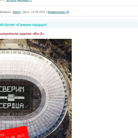
Добавил:
Admin
|
Дата:
13.09.2021
|
Комментарии (0)
й бутлег «Сверим сердца»!
ыпустила группа «Би-2».