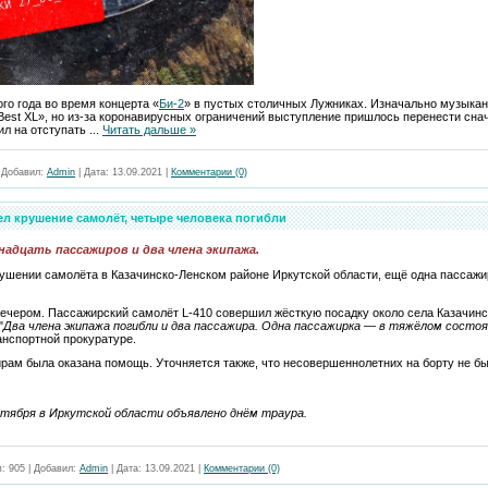
го года во время концерта «
Би-2
» в пустых столичных Лужниках. Изначально музыка
est XL», но из-за коронавирусных ограничений выступление пришлось перенести снач
ил на отступать
...
Читать дальше »
|
Добавил:
Admin
|
Дата:
13.09.2021
|
Комментарии (0)
ел крушение самолёт, четыре человека погибли
адцать пассажиров и два члена экипажа.
рушении самолёта в Казачинско-Ленском районе Иркутской области, ещё одна пассажи
ечером. Пассажирский самолёт L-410 совершил жёсткую посадку около села Казачинс
"
Два члена экипажа погибли и два пассажира. Одна пассажирка — в тяжёлом состо
нспортной прокуратуре.
ам была оказана помощь. Уточняется также, что несовершеннолетних на борту не бы
нтября в Иркутской области объявлено днём траура.
в:
905
|
Добавил:
Admin
|
Дата:
13.09.2021
|
Комментарии (0)