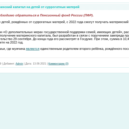
инский капитал на детей от суррогатных матерей
бходимо обратиться в Пенсионный фонд России (ПФР).
етей, рождённых от суррогатных матерей, с 2022 года смогут получать материнский к
кон «О дополнительных мерах государственной поддержки семей, имеющих детей», ра
 получение материнского капитала, был разработан в связи с поручением зампреда п
тельство 29 сентября. До конца года его рассмотрят в Госдуме. При этом, сумма в 10,
те на 2022 год.
мьи, где мужчина
является
единственным родителем второго ребёнка, рождённого пос
9
|
Добавил:
Admin
|
Дата:
13.09.2021
|
Комментарии (0)