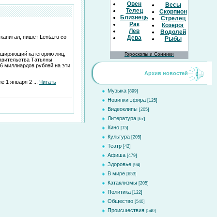
Овен
Весы
Телец
Скорпион
Близнецы
Стрелец
Рак
Козерог
Лев
Водолей
апитал, пишет Lenta.ru со
Дева
Рыбы
сширяющий категорию лиц,
Гороскопы и Сонники
равительства Татьяны
46 миллиардов рублей на эти
Архив новостей
ле 1 января 2
...
Читать
Музыка
[899]
Новинки эфира
[125]
Видеоклипы
[205]
Литература
[67]
Кино
[75]
Культура
[205]
Театр
[42]
Афиша
[479]
Здоровье
[94]
В мире
[653]
Катаклизмы
[205]
Политика
[122]
Общество
[540]
Происшествия
[540]