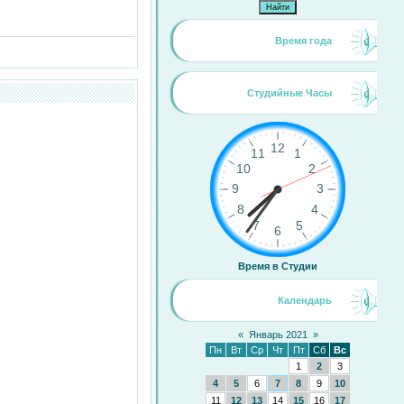
Время года
Студийные Часы
Время в Студии
Календарь
«
Январь 2021
»
Пн
Вт
Ср
Чт
Пт
Сб
Вс
1
2
3
4
5
6
7
8
9
10
11
12
13
14
15
16
17