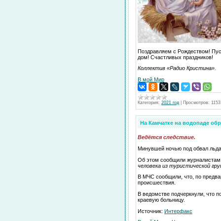
Поздравляем с Рождеством! Пус
дом! Счастливых праздников!
Коллектив «Радио Кристина».
В мой Мир
Категория:
2021 год
|
Просмотров:
1153
На Камчатке на водопаде обр
Ведётся следствие.
Минувшей ночью под обвал льда 
Об этом сообщили журналистам в
человека из туристической гру
В МЧС сообщили, что, по предв
происшествия.
В ведомстве подчеркнули, что 
краевую больницу.
Источник:
Интерфакс