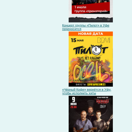
Концерт группы «Пилот» в Уфе
переносится
«Чёрный Кофе» вернётся в Уфу,
чтобы исполнить хиты