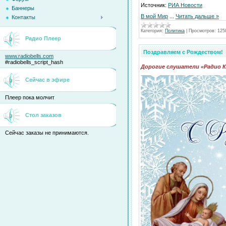
Источник:
РИА Новости
Баннеры
В мой Мир
...
Читать дальше »
Контакты
Категория:
Политика
|
Просмотров:
125
Радио Плеер
Поздравляем с Рождеством!
www.radiobells.com
#radiobells_script_hash
Дорогие слушатели «Радио 
Сейчас в эфире
Плеер пока молчит
Стол заказов
Сейчас заказы не принимаются.