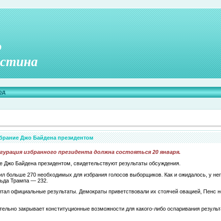
о
стина
од
брание Джо Байдена президентом
гурация избранного президента должна состояться 20 января.
е Джо Байдена президентом, свидетельствуют результаты обсуждения.
л больше 270 необходимых для избрания голосов выборщиков. Как и ожидалось, у него
ьда Трампа — 232.
тал официальные результаты. Демократы приветствовали их стоячей овацией, Пенс н
тельно закрывает конституционные возможности для какого-либо оспаривания результ