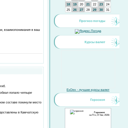
18
19
20
21
22
23
24
25
26
27
28
29
30
31
Прогноз погоды
чи, взаимопонимания в ваш
Курсы валют
гиб.
ExDex - лучшие курсы валют
обвал попало четыре
Гороскоп
ном составе покинули место
 доставлены в Камчатскую
Гороскоп
на Птн, 07 Авг, 2026г