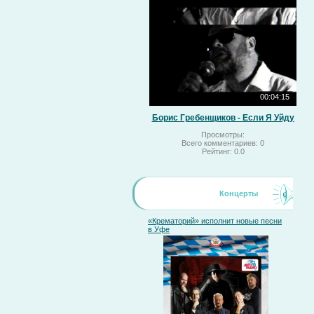
00:04:15
Борис Гребенщиков - Если Я Уйду
Просмотры:
Всего комментариев:
0
Рейтинг:
0.0
Концерты
«Крематорий» исполнит новые песни
в Уфе