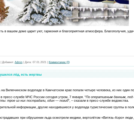
ть в вашем доме царит уют, гармония и благоприятная атмосфера. Благополучия, уда
|
Добавил:
Admin
|
Дата:
07.01.2021
|
Комментарии (0)
ушился лёд, есть жертвы
на Вилючинском водопаде в Камчатском крае попали четыре человека, из них один по
 пресс-службе МЧС России сегодня утром, 7 января. "
По оперативным данным, под 
ппы: трое из них пострадали, один — погиб
", – сказали в пресс-службе ведомства.
арительной информации, другие находившиеся у водопада туристические группы в пол
пострадавших при обрушении льда осмотрели медики, вертолётом «Витязь-Аэро» люди