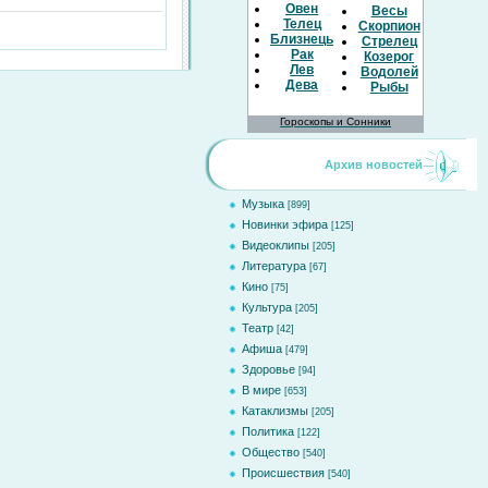
Овен
Весы
Телец
Скорпион
Близнецы
Стрелец
Рак
Козерог
Лев
Водолей
Дева
Рыбы
Гороскопы и Сонники
Архив новостей
Музыка
[899]
Новинки эфира
[125]
Видеоклипы
[205]
Литература
[67]
Кино
[75]
Культура
[205]
Театр
[42]
Афиша
[479]
Здоровье
[94]
В мире
[653]
Катаклизмы
[205]
Политика
[122]
Общество
[540]
Происшествия
[540]