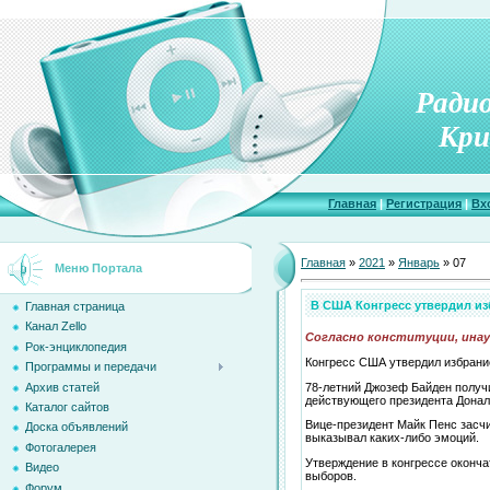
Ради
Кри
Главная
|
Регистрация
|
Вх
Главная
»
2021
»
Январь
»
07
Меню Портала
В США Конгресс утвердил из
Главная страница
Канал Zello
Согласно конституции, инау
Рок-энциклопедия
Конгресс США утвердил избрани
Программы и передачи
Архив статей
78-летний Джозеф Байден получи
действующего президента Донал
Каталог сайтов
Вице-президент Майк Пенс засчи
Доска объявлений
выказывал каких-либо эмоций.
Фотогалерея
Утверждение в конгрессе оконча
Видео
выборов.
Форум