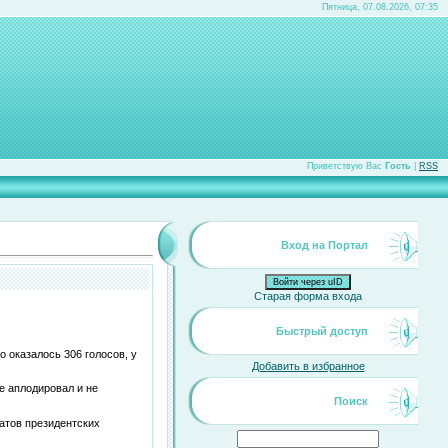
Пятница, 07.08.2026, 07:35
Приветствую Вас
Гость
|
RSS
Вход на Портал
Войти через uID
Старая форма входа
Быстрый доступ
 оказалось 306 голосов, у
Добавить в избранное
е аплодировал и не
Поиск
атов президентских