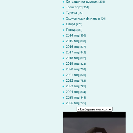
Ситуация на дорогах
[275]
Транспорт
[334]
Туризм
[95]
Экономика и финансы
[96]
Спорт
[278]
Погода
[89]
2014 год
[336]
2015 год
[840]
2016 год
[837]
2017 год
[842]
2018 год
[802]
2019 год
[824]
2020 год
[768]
2021 год
[826]
2022 год
[782]
2023 год
[795]
2024 год
[804]
2025 год
[844]
2026 год
[275]