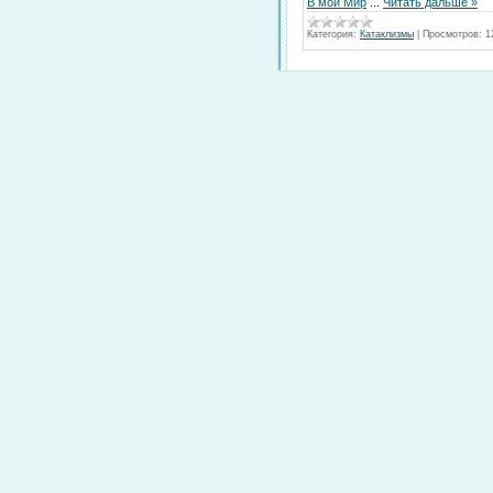
В мой Мир
...
Читать дальше »
Категория:
Катаклизмы
|
Просмотров:
1