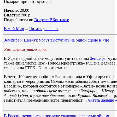
Подарки приветствуются!
Начало
: 20.00
Билеты
: 700 р.
Подробности во
Встрече ВКонтакте
В мой Мир
...
Читать дальше »
Земфира и Шевчук могут выступить на одной сцене в Уфе
Уже летом этого года.
В Уфе на одной сцене могут выступить певица
Земфира
, муз
также финалистка шоу «Голос.Перезагрузка» Рушана Валиева, 
ссылкой на ГТРК «Башкортостан».
В честь 100-летнего юбилея Башкортостана в Уфе и других го
концерты и мероприятия. Самым масштабным событием стане
Евразии», который состоится в этнопарке «Ватан» возле Конгр
надеемся, что на одной сцене выступят и Земфира, и Шевчук
Андрей Губин, и уже полюбившаяся всем Рушана Валиева
", – 
заместителя премьер-министра правительст
...
Читать дальше »
В России появились в продаже упаковки с девятью яйцами