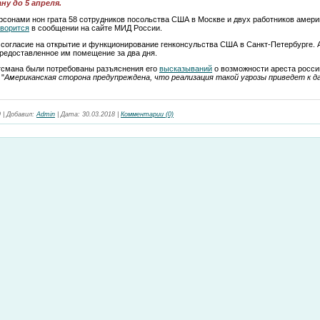
у до 5 апреля.
рсонами нон грата 58 сотрудников посольства США в Москве и двух работников амери
оворится
в сообщении на сайте МИД России.
 согласие на открытие и функционирование генконсульства США в Санкт-Петербурге.
редоставленное им помещение за два дня.
тсмана были потребованы разъяснения его
высказываний
о возможности ареста росси
 "
Американская сторона предупреждена, что реализация такой угрозы приведет к д
9
|
Добавил:
Admin
|
Дата:
30.03.2018
|
Комментарии (0)