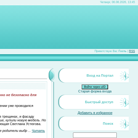
Четверг, 06.08.2026, 13:45
Приветствую Вас
Гость
|
RSS
Вход на Портал
Войти через uID
Старая форма входа
но не безопасно для
Быстрый доступ
дении уже проводился
Добавить в избранное
 в трещинах, и фасаду
е, купили новую мебель. Но
Поиск
дующая Светлана Устюгова.
ые родители выбр
...
Читать