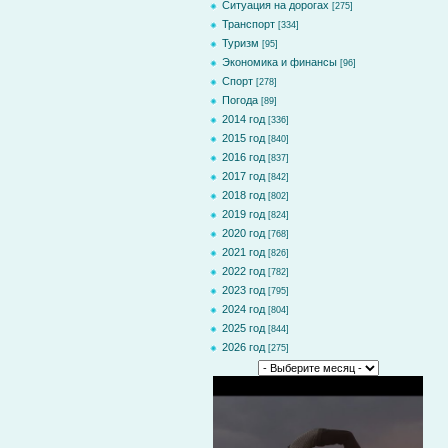
Ситуация на дорогах
[275]
Транспорт
[334]
Туризм
[95]
Экономика и финансы
[96]
Спорт
[278]
Погода
[89]
2014 год
[336]
2015 год
[840]
2016 год
[837]
2017 год
[842]
2018 год
[802]
2019 год
[824]
2020 год
[768]
2021 год
[826]
2022 год
[782]
2023 год
[795]
2024 год
[804]
2025 год
[844]
2026 год
[275]