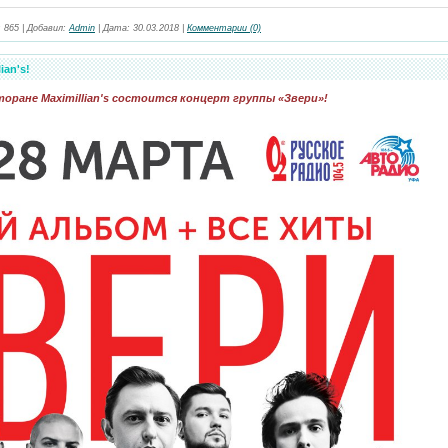
:
865
|
Добавил:
Admin
|
Дата:
30.03.2018
|
Комментарии (0)
ian's!
торане Maximillian's состоится концерт группы «Звери»!