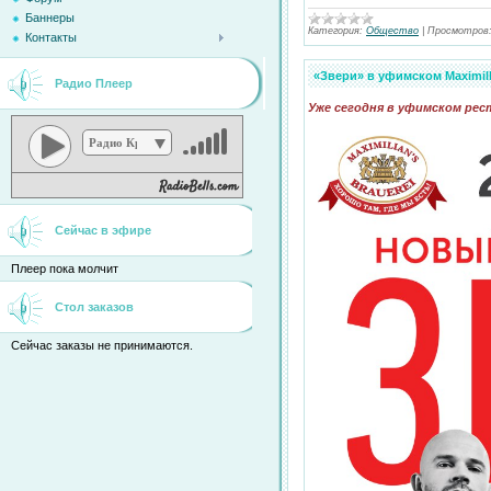
Баннеры
Категория:
Общество
|
Просмотров
Контакты
«Звери» в уфимском Maximill
Радио Плеер
Уже сегодня в уфимском рес
Радио Кристина
Сейчас в эфире
Плеер пока молчит
Стол заказов
Сейчас заказы не принимаются.