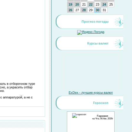
19
20
21
22
23
24
25
26
27
28
29
30
31
Прогноз погоды
Курсы валют
вать в отборочном туре
сно, а украсить отбор
но.
ExDex - лучшие курсы валют
с аппаратурой, а не с
Гороскоп
Гороскоп
на Чтв, 06 Авг, 2026г