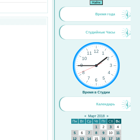
Время года
Студийные Часы
Время в Студии
Календарь
«
Март 2018
»
Пн
Вт
Ср
Чт
Пт
Сб
Вс
1
2
3
4
5
6
7
8
9
10
11
12
13
14
15
16
17
18