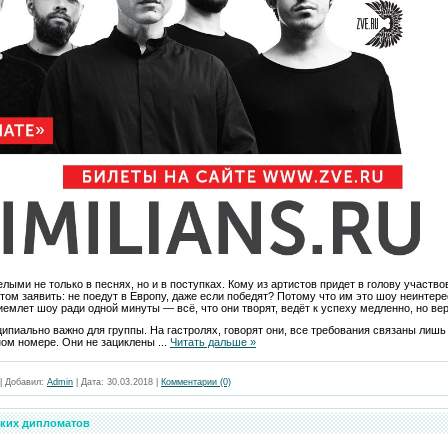
ыми не только в песнях, но и в поступках. Кому из артистов придет в голову участво
том заявить: не поедут в Европу, даже если победят? Потому что им это шоу неинтере
иемлет шоу ради одной минуты — всё, что они творят, ведёт к успеху медленно, но вер
ципиально важно для группы. На гастролях, говорят они, все требования связаны лишь 
ном номере. Они не зациклены
...
Читать дальше »
|
Добавил:
Admin
|
Дата:
30.03.2018
|
Комментарии (0)
ских дипломатов