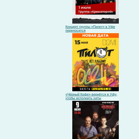
Концерт группы «Пилот» в Уфе
переносится
«Чёрный Кофе» вернётся в Уфу,
чтобы исполнить хиты