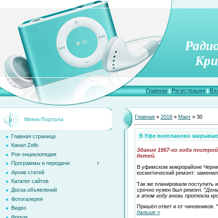
Ради
Кри
Главная
|
Регистрация
|
Вх
Главная
»
2018
»
Март
»
30
Меню Портала
В Уфе внепланово закрываю
Главная страница
Канал Zello
Здание 1957-го года постро
Рок-энциклопедия
детей.
Программы и передачи
В уфимском микрорайоне Черник
Архив статей
косметический ремонт: заменили
Каталог сайтов
Так же планировали поступить и
срочно нужен был ремонт. "
День
Доска объявлений
в этом году вновь протекла кр
Фотогалерея
Пришёл ответ и от чиновников. "
Видео
дальше »
Форум