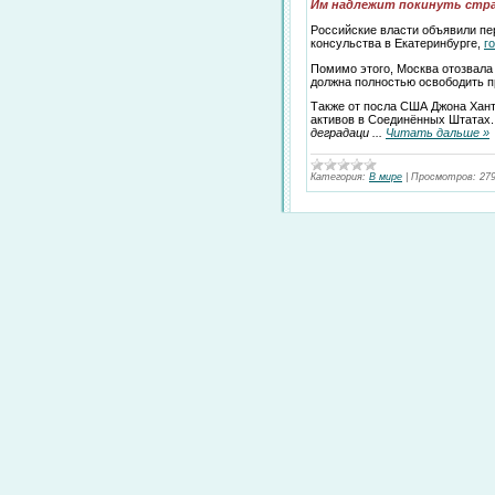
Им надлежит покинуть стран
Российские власти объявили пе
консульства в Екатеринбурге,
г
Помимо этого, Москва отозвала
должна полностью освободить п
Также от посла США Джона Хан
активов в Соединённых Штатах.
деградаци
...
Читать дальше »
Категория:
В мире
|
Просмотров:
27