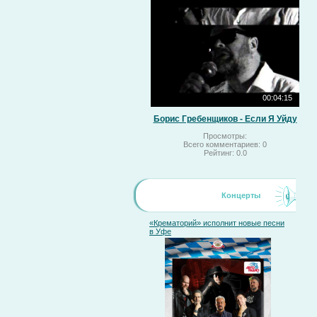
00:04:15
Борис Гребенщиков - Если Я Уйду
Просмотры:
Всего комментариев:
0
Рейтинг:
0.0
Концерты
«Крематорий» исполнит новые песни
в Уфе