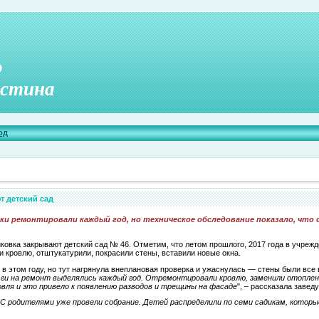
о
стина
од
т детский сад
йки ремонтировали каждый год, но техническое обследование показало, что о
овка закрывают детский сад № 46. Отметим, что летом прошлого, 2017 года в учреж
 кровлю, отштукатурили, покрасили стены, вставили новые окна.
 в этом году, но тут нагрянула внеплановая проверка и ужаснулась — стены были все
ги на ремонт выделялись каждый год. Отремонтировали кровлю, заменили отоплени
овля и это привело к появлению разводов и трещины на фасаде
", – рассказала заве
С родителями уже провели собрание. Детей распределили по семи садикам, котор