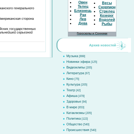
Овен
Весы
Телец
Скорпион
канского генерального
Близнецы
Стрелец
Рак
Козерог
 Американская сторона
Лев
Водолей
Дева
Рыбы
йских государственных
альнейшей серьезной
Гороскопы и Сонники
Архив новостей
Музыка
[899]
Новинки эфира
[125]
Видеоклипы
[205]
Литература
[67]
Кино
[75]
Культура
[205]
Театр
[42]
Афиша
[479]
Здоровье
[94]
В мире
[653]
Катаклизмы
[205]
Политика
[122]
Общество
[540]
Происшествия
[540]