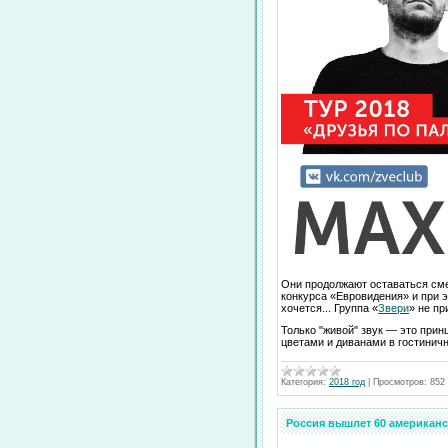
Они продолжают оставаться смел
конкурса «Евровидения» и при э
хочется... Группа «
Звери
» не пр
Только "живой" звук — это прин
цветами и диванами в гостинич
Категория:
2018 год
|
Просмотров:
852
Россия вышлет 60 американ