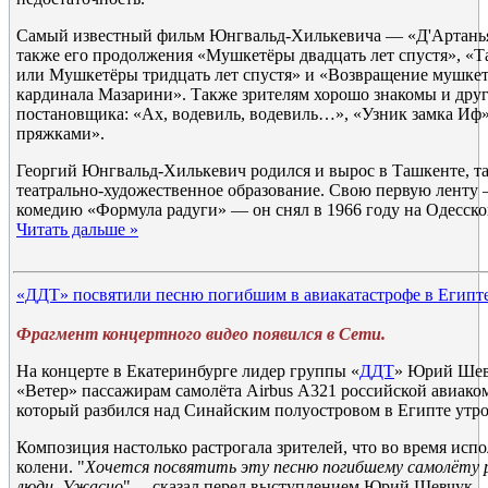
Самый известный фильм Юнгвальд-Хилькевича — «Д'Артаньян
также его продолжения «Мушкетёры двадцать лет спустя», «
или Мушкетёры тридцать лет спустя» и «Возвращение мушке
кардинала Мазарини». Также зрителям хорошо знакомы и дру
постановщика: «Ах, водевиль, водевиль…», «Узник замка Иф
пряжками».
Георгий Юнгвальд-Хилькевич родился и вырос в Ташкенте, т
театрально-художественное образование. Свою первую ленту
комедию «Формула радуги» — он снял в 1966 году на Одесск
Читать дальше »
«ДДТ» посвятили песню погибшим в авиакатастрофе в Египт
Фрагмент концертного видео появился в Сети.
На концерте в Екатеринбурге лидер группы «
ДДТ
» Юрий Шев
«Ветер» пассажирам самолёта Airbus А321 российской авиаком
который разбился над Синайским полуостровом в Египте утро
Композиция настолько растрогала зрителей, что во время исп
колени. "
Хочется посвятить эту песню погибшему самолёту р
люди. Ужасно
", – сказал перед выступлением Юрий Шевчук.