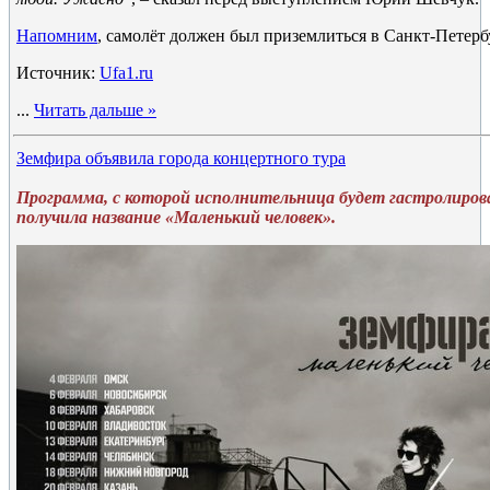
Напомним
, самолёт должен был приземлиться в Санкт-Петерб
Источник:
Ufa1.ru
...
Читать дальше »
Земфира объявила города концертного тура
Программа, с которой исполнительница будет гастролироват
получила название «Маленький человек».