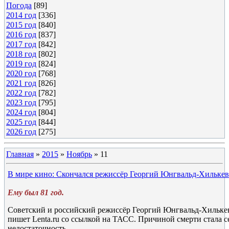
Погода
[89]
2014 год
[336]
2015 год
[840]
2016 год
[837]
2017 год
[842]
2018 год
[802]
2019 год
[824]
2020 год
[768]
2021 год
[826]
2022 год
[782]
2023 год
[795]
2024 год
[804]
2025 год
[844]
2026 год
[275]
Главная
»
2015
»
Ноябрь
»
11
В мире кино: Скончался режиссёр Георгий Юнгвальд-Хильке
Ему был 81 год.
Советский и российский режиссёр Георгий Юнгвальд-Хилькев
пишет Lenta.ru со ссылкой на ТАСС. Причиной смерти стала с
недостаточность.