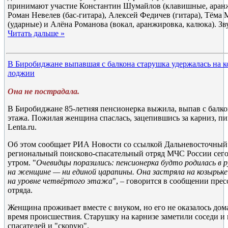
принимают участие Константин Шумайлов (клавишные, аран
Роман Невелев (бас-гитара), Алексей Федичев (гитара), Тёма
(ударные) и Алёна Романова (вокал, аранжировка, калюка). З
Читать дальше »
В Биробиджане выпавшая с балкона старушка удержалась на к
лоджии
Она не пострадала.
В Биробиджане 85-летняя пенсионерка выжила, выпав с балко
этажа. Пожилая женщина спаслась, зацепившись за карниз, п
Lenta.ru.
Об этом сообщает РИА Новости со ссылкой Дальневосточный
региональный поисково-спасательный отряд МЧС России сег
утром. "
Очевидцы поразились: пенсионерка будто родилась в 
на женщине — ни единой царапины. Она застряла на козырьк
на уровне четвёртого этажа
", – говорится в сообщении пре
отряда.
Женщина проживает вместе с внуком, но его не оказалось дом
время происшествия. Старушку на карнизе заметили соседи и
спасателей и "скорую".