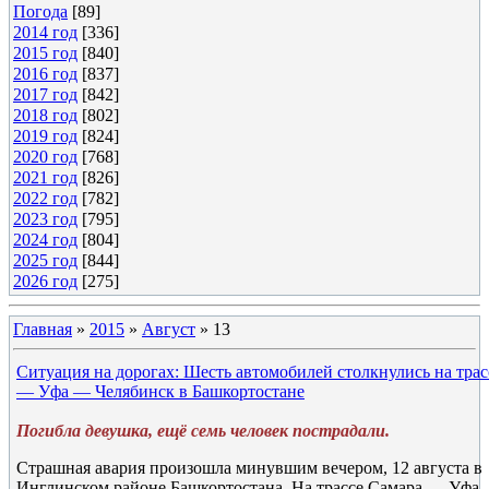
Погода
[89]
2014 год
[336]
2015 год
[840]
2016 год
[837]
2017 год
[842]
2018 год
[802]
2019 год
[824]
2020 год
[768]
2021 год
[826]
2022 год
[782]
2023 год
[795]
2024 год
[804]
2025 год
[844]
2026 год
[275]
Главная
»
2015
»
Август
»
13
Ситуация на дорогах: Шесть автомобилей столкнулись на трас
— Уфа — Челябинск в Башкортостане
Погибла девушка, ещё семь человек пострадали.
Страшная авария произошла минувшим вечером, 12 августа в
Инглинском районе Башкортостана. На трассе Самара — Уфа