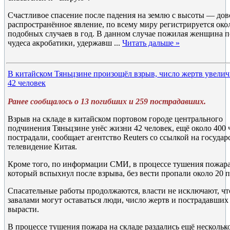
Счастливое спасение после падения на землю с высоты — до
распространённое явление, по всему миру регистрируется око
подобных случаев в год. В данном случае пожилая женщина п
чудеса акробатики, удержавш
...
Читать дальше »
В китайском Тяньцзине произощёл взрыв, число жертв увелич
42 человек
Ранее сообщалось о 13 погибших и 259 пострадавших.
Взрыв на складе в китайском портовом городе центрального
подчинения Тяньцзине унёс жизни 42 человек, ещё около 400 
пострадали, сообщает агентство Reuters cо ссылкой на госуда
телевидение Китая.
Кроме того, по информации СМИ, в процессе тушения пожара
который вспыхнул после взрыва, без вести пропали около 20 
Спасательные работы продолжаются, власти не исключают, чт
завалами могут оставаться люди, число жертв и пострадавших
вырасти.
В процессе тушения пожара на складе раздались ещё нескольк