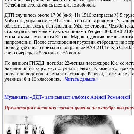
Челябинск столкнулись шесть автомобилей.
ДТП случилось около 17.00 (екб). На 1516 км трассы М-5 груз
Volvo под управлением 31-летнего водителя родом из Ульянов
области, двигаясь в направлении Уфы со стороны Челябинска,
столкнулся с легковыми автомашинами Peugeot 308, ВАЗ-2107
московским грузовиком Renault Magnum, двигавшимися в том
направлении. После столкновения грузовик отбросило на вст
полосу, где в него врезались встречные ВАЗ-2114 и Kia Cee'd. 
свою очередь, отбросило на обочину.
По данным ГИБДД, погибла 22-летняя пассажирка Kia, её мать
находившийся за рулём, получили травмы. Кроме того, травм
получили водитель и четыре пассажира Peugeot, в их числе дв
ученицы 8 и 10 классов из
...
Читать дальше »
Музыканты «ДДТ» записывают альбом с Алёной Романовой
Презентация пластинки запланирована на октябрь текущег