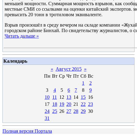
меньшей мощности. Суммарная мощность взрывов, как сооб
местные СМИ со ссылками на оценки китайский экспертов. м
превысить 20 тонн в тротиловом эквиваленте.
Взрыв произошёл в среду вечером на складе компании «Жухай
городском районе Бинхай. По свидетельству журналистов, о с
Читать дальше »
Календарь
«
Август 2015
»
Пн
Вт
Ср
Чт
Пт
Сб
Вс
1
2
3
4
5
6
7
8
9
10
11
12
13
14
15
16
17
18
19
20
21
22
23
24
25
26
27
28
29
30
31
Полная версия Портала