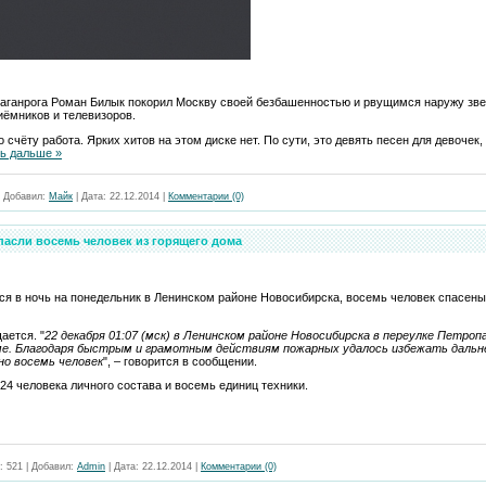
 Таганрога Роман Билык покорил Москву своей безбашенностью и рвущимся наружу зв
иёмников и телевизоров.
 счёту работа. Ярких хитов на этом диске нет. По сути, это девять песен для девоче
ь дальше »
|
Добавил:
Майк
|
Дата:
22.12.2014
|
Комментарии (0)
асли восемь человек из горящего дома
ся в ночь на понедельник в Ленинском районе Новосибирска, восемь человек спасены
ается. "
22 декабря 01:07 (мск) в Ленинском районе Новосибирска в переулке Петроп
ме. Благодаря быстрым и грамотным действиям пожарных удалось избежать даль
но восемь человек
", – говорится в сообщении.
24 человека личного состава и восемь единиц техники.
:
521
|
Добавил:
Admin
|
Дата:
22.12.2014
|
Комментарии (0)