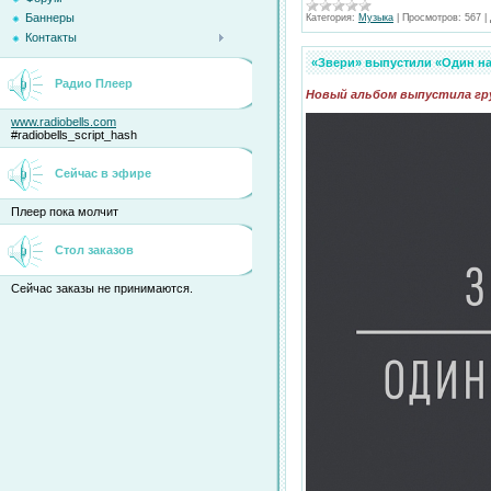
Баннеры
Категория:
Музыка
|
Просмотров:
567
|
Контакты
«Звери» выпустили «Один на
Радио Плеер
Новый альбом выпустила гру
www.radiobells.com
#radiobells_script_hash
Сейчас в эфире
Плеер пока молчит
Стол заказов
Сейчас заказы не принимаются.