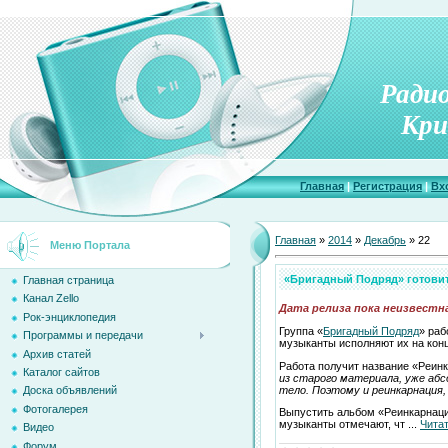
Ради
Кри
Главная
|
Регистрация
|
Вх
Главная
»
2014
»
Декабрь
»
22
Меню Портала
«Бригадный Подряд» готови
Главная страница
Канал Zello
Дата релиза пока неизвестна
Рок-энциклопедия
Группа «
Бригадный Подряд
» раб
Программы и передачи
музыканты исполняют их на конц
Архив статей
Работа получит название «Реинк
Каталог сайтов
из старого материала, уже аб
тело. Поэтому и реинкарнация,
Доска объявлений
Фотогалерея
Выпустить альбом «Реинкарнаци
музыканты отмечают, чт
...
Чита
Видео
Форум