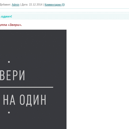
Добавил:
Admin
|
Дата:
22.12.2014
|
Комментарии (0)
 один»!
ппа «Звери».