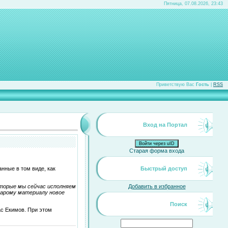
Пятница, 07.08.2026, 23:43
Приветствую Вас
Гость
|
RSS
Вход на Портал
Войти через uID
Старая форма входа
нные в том виде, как
Быстрый доступ
оторые мы сейчас исполняем
Добавить в избранное
тарому материалу новое
Поиск
ас Екимов. При этом