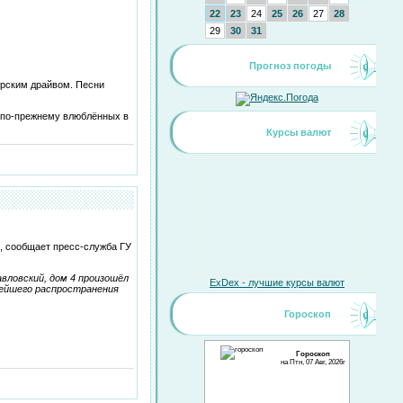
22
23
24
25
26
27
28
29
30
31
Прогноз погоды
ерским драйвом. Песни
к, по-прежнему влюблённых в
Курсы валют
, сообщает пресс-служба ГУ
авловский, дом 4 произошёл
ExDex - лучшие курсы валют
нейшего распространения
Гороскоп
Гороскоп
на Птн, 07 Авг, 2026г