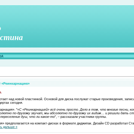
о
стина
од
т «Реинкарнацию»
.
отает над новой пластинкой. Основой для диска послужат старые произведения, записа
ертах сегодня.
арнация». "
«С «Реинкарнацией» всё очень просто. Дело в том, что многие песни, к
солютно по-другому звучат, мы абсолютно по-другому их видим… и решили дать с
 переселение душ, что ли какое-то
", – рассказали участники группы.
я» предполагается на компакт-дисках в формате диджипак. Дизайн CD разработал Ст
ть дальше »