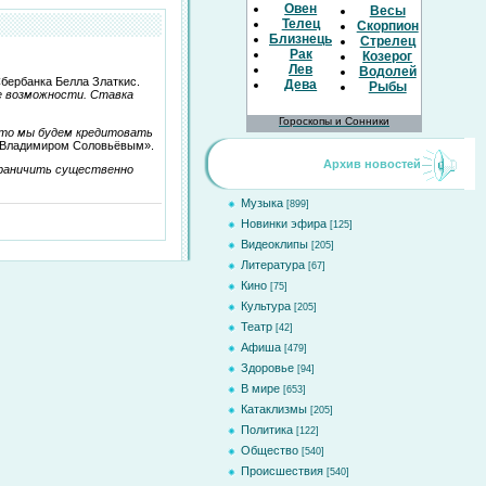
Овен
Весы
Телец
Скорпион
Близнецы
Стрелец
Рак
Козерог
Лев
Водолей
Сбербанка Белла Златкис.
Дева
Рыбы
ые возможности. Ставка
Гороскопы и Сонники
что мы будем кредитовать
с Владимиром Соловьёвым».
Архив новостей
граничить существенно
Музыка
[899]
Новинки эфира
[125]
Видеоклипы
[205]
Литература
[67]
Кино
[75]
Культура
[205]
Театр
[42]
Афиша
[479]
Здоровье
[94]
В мире
[653]
Катаклизмы
[205]
Политика
[122]
Общество
[540]
Происшествия
[540]