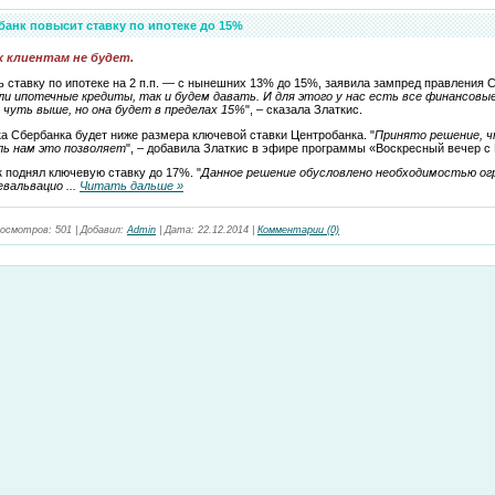
анк повысит ставку по ипотеке до 15%
х клиентам не будет.
 ставку по ипотеке на 2 п.п. — с нынешних 13% до 15%, заявила зампред правления 
ли ипотечные кредиты, так и будем давать. И для этого у нас есть все финансов
 чуть выше, но она будет в пределах 15%
", – сказала Златкис.
а Сбербанка будет ниже размера ключевой ставки Центробанка. "
Принято решение, 
ль нам это позволяет
", – добавила Златкис в эфире программы «Воскресный вечер 
к поднял ключевую ставку до 17%. "
Данное решение обусловлено необходимостью о
девальвацио
...
Читать дальше »
осмотров:
501
|
Добавил:
Admin
|
Дата:
22.12.2014
|
Комментарии (0)