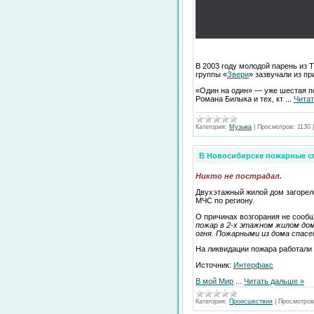
В 2003 году молодой парень из
группы «
Звери
» зазвучали из пр
«Один на один» — уже шестая по
Романа Билыка и тех, кт
...
Читат
Категория:
Музыка
|
Просмотров:
1130
В Новосибирске пожарные сп
Никто не пострадал.
Двухэтажный жилой дом загорел
МЧС по региону.
О причинах возгорания не сообщ
пожар в 2-х этажном жилом до
огня. Пожарными из дома спасе
На ликвидации пожара работали 
Источник:
Интерфакс
В мой Мир
...
Читать дальше »
Категория:
Происшествия
|
Просмотров