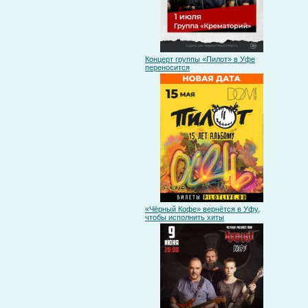
Концерт группы «Пилот» в Уфе
переносится
«Чёрный Кофе» вернётся в Уфу,
чтобы исполнить хиты