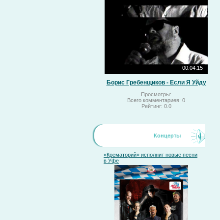
00:04:15
Борис Гребенщиков - Если Я Уйду
Просмотры:
Всего комментариев:
0
Рейтинг:
0.0
Концерты
«Крематорий» исполнит новые песни
в Уфе