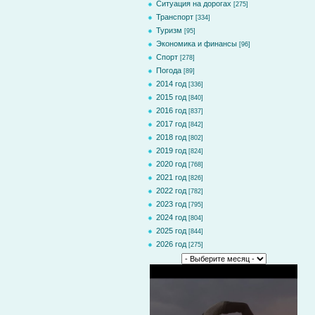
Ситуация на дорогах
[275]
Транспорт
[334]
Туризм
[95]
Экономика и финансы
[96]
Спорт
[278]
Погода
[89]
2014 год
[336]
2015 год
[840]
2016 год
[837]
2017 год
[842]
2018 год
[802]
2019 год
[824]
2020 год
[768]
2021 год
[826]
2022 год
[782]
2023 год
[795]
2024 год
[804]
2025 год
[844]
2026 год
[275]