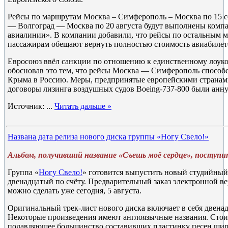
Рейсы по маршрутам Москва – Симферополь – Москва по 15 се
— Волгоград — Москва по 20 августа будут выполнены комп
авиалинии». В компании добавили, что рейсы по остальным 
пассажирам обещают вернуть полностью стоимость авиабилет
Евросоюз ввёл санкции по отношению к единственному лоуко
обосновав это тем, что рейсы Москва — Симферополь способ
Крыма в Россию. Меры, предпринятые европейскими странами
договоры лизинга воздушных судов Boeing-737-800 были анн
Источник:
...
Читать дальше »
Названа дата релиза нового диска группы «Ногу Свело!»
Альбом, получивший название «Съешь моё сердце», поступи
Группа «
Ногу Свело!
» готовится выпустить новый студийный
двенадцатый по счёту. Предварительный заказ электронной ве
можно сделать уже сегодня, 5 августа.
Оригинальный трек-лист нового диска включает в себя двена
Некоторые произведения имеют англоязычные названия. Стоит
подавляющее большинство составивших пластинку песен шир