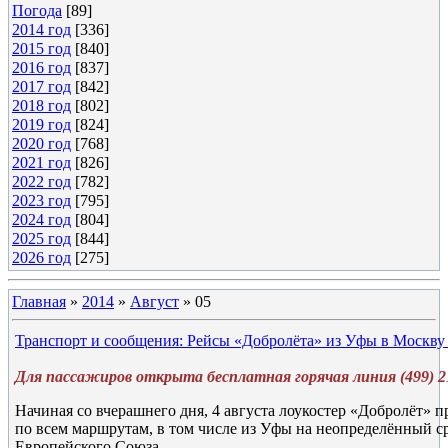
Погода
[89]
2014 год
[336]
2015 год
[840]
2016 год
[837]
2017 год
[842]
2018 год
[802]
2019 год
[824]
2020 год
[768]
2021 год
[826]
2022 год
[782]
2023 год
[795]
2024 год
[804]
2025 год
[844]
2026 год
[275]
Главная
»
2014
»
Август
»
05
Транспорт и сообщения: Рейсы «Добролёта» из Уфы в Москв
Для пассажиров открыта бесплатная горячая линия (499) 21
Начиная со вчерашнего дня, 4 августа лоукостер «Добролёт» 
по всем маршрутам, в том числе из Уфы на неопределённый ср
Европейского Союза.