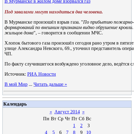
В Мурманске в жилом доме взорвался газ
Под завалами могут находиться два человека.
В Мурманске произошёл взрыв газа. "
По прибытию пожарно-
формирований по внешним признакам видно обрушение кровли.
жильцов дома
", – говорится в сообщении МЧС.
Хлопок бытового газа произошёл сегодня рано утром в пяти
улице Александра Невского, 69., уточнил представитель опер
ЧП.
По факту случившегося возбуждено уголовное дело, ведётся с
Источник:
РИА Новости
В мой Мир
...
Читать дальше »
Календарь
«
Август 2014
»
Пн
Вт
Ср
Чт
Пт
Сб
Вс
1
2
3
4
5
6
7
8
9
10