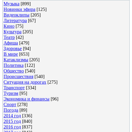
Музыка
[899]
Новинки эфира
[125]
Видеоклипы
[205]
Литература
[67]
Кино
[75]
Культура
[205]
Театр
[42]
Афиша
[479]
Здоровье
[94]
В мире
[653]
Катаклизмы
[205]
Политика
[122]
Общество
[540]
Происшествия
[540]
Ситуация на дорогах
[275]
Транспорт
[334]
Туризм
[95]
Экономика и финансы
[96]
Спорт
[278]
Погода
[89]
2014 год
[336]
2015 год
[840]
2016 год
[837]