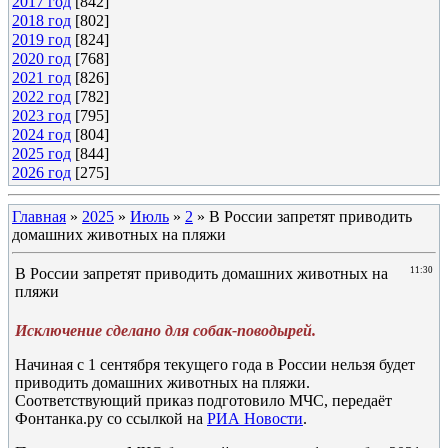
2017 год
[842]
2018 год
[802]
2019 год
[824]
2020 год
[768]
2021 год
[826]
2022 год
[782]
2023 год
[795]
2024 год
[804]
2025 год
[844]
2026 год
[275]
Главная
»
2025
»
Июль
»
2
» В России запретят приводить
домашних животных на пляжи
В России запретят приводить домашних животных на
11:30
пляжи
Исключение сделано для собак-поводырей.
Начиная с 1 сентября текущего года в России нельзя будет
приводить домашних животных на пляжи.
Соответствующий приказ подготовило МЧС, передаёт
Фонтанка.ру со ссылкой на
РИА Новости
.