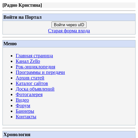
[
Радио Кристина
]
Войти на Портал
Войти через uID
Старая форма входа
Меню
Главная страница
Канал Zello
Рок-энциклопедия
Программы и передачи
Архив статей
Каталог сайтов
Доска объявлений
Фотогалерея
Видео
Форум
Баннеры
Контакты
Хронология