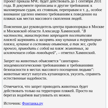
Проект приказа МЧС будет действовать до 1 сентября 2031
года. В документе прописаны и другие требования: к
маломерным судам, их стоянкам, переправам и т. д., особое
внимание уделено именно требованиям к поведению на
пляжах как местах массового скопления людей.
Пояснения дал руководитель центра правопорядка в Москве
и Московской области Александр Хаминский. "
В
частности, министерство запрещает посетителям
пляжей загрязнять и засорять зону купания и территорию
пляжа, купание в состоянии опьянения, а так же, среди
прочего, приводить с собой на пляж животных, за
исключением собак–поводырей
", – отметил Хаминский.
Запрет на животных объясняется "санитарно-
эпидемиологическими требованиями и требованиями
безопасности в местах массового посещения людьми":
животные могут напугать купающихся, укусить, справить
естественные надобности.
Отмечается, что запрет приводить животных будет
действовать только на территории пляжей. Просто на
берегах водоёмов выгуливать их можно.
Источник:
Фонтанка.ру