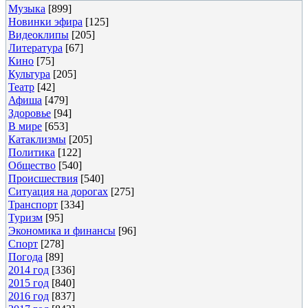
Музыка
[899]
Новинки эфира
[125]
Видеоклипы
[205]
Литература
[67]
Кино
[75]
Культура
[205]
Театр
[42]
Афиша
[479]
Здоровье
[94]
В мире
[653]
Катаклизмы
[205]
Политика
[122]
Общество
[540]
Происшествия
[540]
Ситуация на дорогах
[275]
Транспорт
[334]
Туризм
[95]
Экономика и финансы
[96]
Спорт
[278]
Погода
[89]
2014 год
[336]
2015 год
[840]
2016 год
[837]