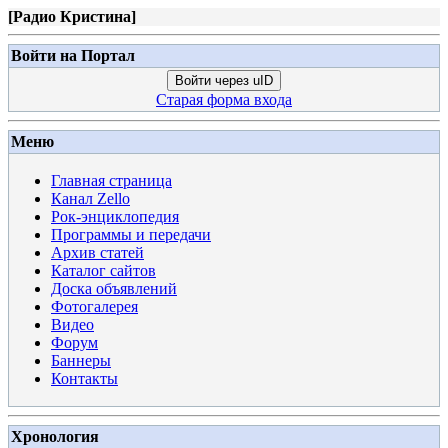
[
Радио Кристина
]
Войти на Портал
Войти через uID
Старая форма входа
Меню
Главная страница
Канал Zello
Рок-энциклопедия
Программы и передачи
Архив статей
Каталог сайтов
Доска объявлений
Фотогалерея
Видео
Форум
Баннеры
Контакты
Хронология