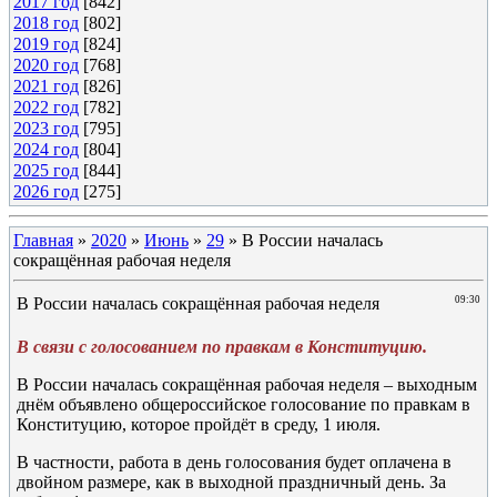
2017 год
[842]
2018 год
[802]
2019 год
[824]
2020 год
[768]
2021 год
[826]
2022 год
[782]
2023 год
[795]
2024 год
[804]
2025 год
[844]
2026 год
[275]
Главная
»
2020
»
Июнь
»
29
» В России началась
сокращённая рабочая неделя
В России началась сокращённая рабочая неделя
09:30
В связи с голосованием по правкам в Конституцию.
В России началась сокращённая рабочая неделя – выходным
днём объявлено общероссийское голосование по правкам в
Конституцию, которое пройдёт в среду, 1 июля.
В частности, работа в день голосования будет оплачена в
двойном размере, как в выходной праздничный день. За