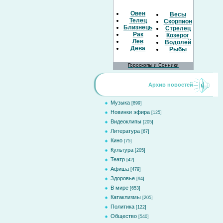
Овен
Весы
Телец
Скорпион
Близнецы
Стрелец
Рак
Козерог
Лев
Водолей
Дева
Рыбы
Гороскопы и Сонники
Архив новостей
Музыка
[899]
Новинки эфира
[125]
Видеоклипы
[205]
Литература
[67]
Кино
[75]
Культура
[205]
Театр
[42]
Афиша
[479]
Здоровье
[94]
В мире
[653]
Катаклизмы
[205]
Политика
[122]
Общество
[540]