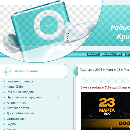
Ради
Кри
Главная
|
Регистрация
|
Вх
Главная
»
2025
»
Март
»
23
» Рок
Меню Портала
Главная страница
Канал Zello
Уже сегодня в Уфе пройдёт 
Рок-энциклопедия
Программы и передачи
Архив статей
Каталог сайтов
Доска объявлений
Фотогалерея
Видео
Форум