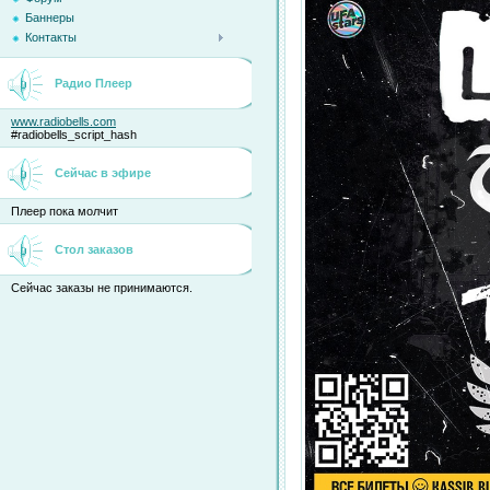
Баннеры
Контакты
Радио Плеер
www.radiobells.com
#radiobells_script_hash
Сейчас в эфире
Плеер пока молчит
Стол заказов
Сейчас заказы не принимаются.