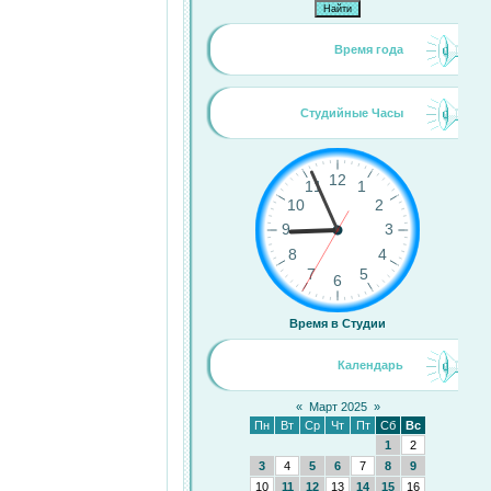
Время года
Студийные Часы
Время в Студии
Календарь
«
Март 2025
»
Пн
Вт
Ср
Чт
Пт
Сб
Вс
1
2
3
4
5
6
7
8
9
10
11
12
13
14
15
16