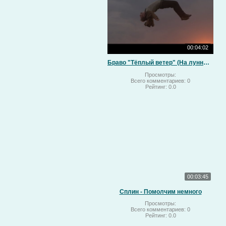
00:04:02
Браво "Тёплый ветер" (На лунный свет)
Просмотры:
Всего комментариев:
0
Рейтинг:
0.0
00:03:45
Сплин - Помолчим немного
Просмотры:
Всего комментариев:
0
Рейтинг:
0.0