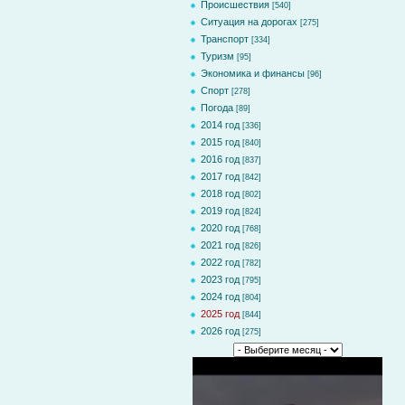
Происшествия
[540]
Ситуация на дорогах
[275]
Транспорт
[334]
Туризм
[95]
Экономика и финансы
[96]
Спорт
[278]
Погода
[89]
2014 год
[336]
2015 год
[840]
2016 год
[837]
2017 год
[842]
2018 год
[802]
2019 год
[824]
2020 год
[768]
2021 год
[826]
2022 год
[782]
2023 год
[795]
2024 год
[804]
2025 год
[844]
2026 год
[275]