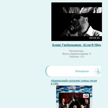
00:04:15
Борис Гребенщиков - Если Я Уйду
Просмотры:
Всего комментариев:
0
Рейтинг:
0.0
Концерты
«Крематорий» исполнит новые песни
в Уфе