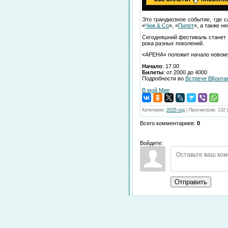
Это грандиозное событие, где 
«
Чиж & Co
», «
Пилот
», а также н
Сегодняшний фестиваль станет 
рока разных поколений.
«АРЕНА» положит начало новому 
Начало
: 17.00
Билеты
: от 2000 до 4000
Подробности во
Встрече ВКонта
В мой Мир
Категория
:
2025 год
|
Просмотров
:
132
Всего комментариев
:
0
Войдите:
Отправить