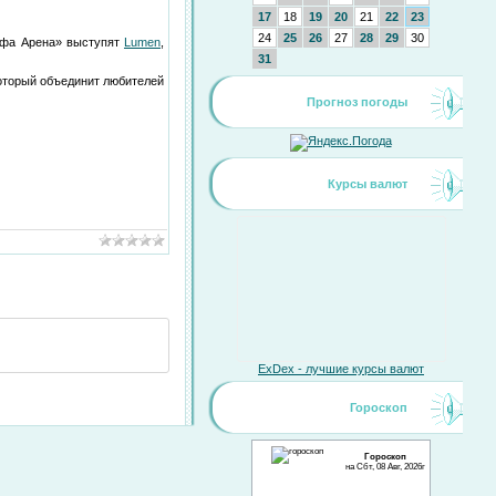
17
18
19
20
21
22
23
24
25
26
27
28
29
30
«Уфа Арена» выступят
Lumen
,
31
оторый объединит любителей
Прогноз погоды
Курсы валют
ExDex - лучшие курсы валют
Гороскоп
Гороскоп
на Сбт, 08 Авг, 2026г