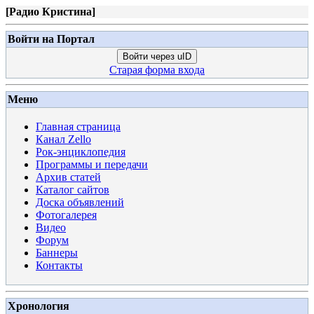
[
Радио Кристина
]
Войти на Портал
Войти через uID
Старая форма входа
Меню
Главная страница
Канал Zello
Рок-энциклопедия
Программы и передачи
Архив статей
Каталог сайтов
Доска объявлений
Фотогалерея
Видео
Форум
Баннеры
Контакты
Хронология