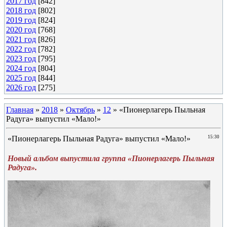
2017 год
[842]
2018 год
[802]
2019 год
[824]
2020 год
[768]
2021 год
[826]
2022 год
[782]
2023 год
[795]
2024 год
[804]
2025 год
[844]
2026 год
[275]
Главная
»
2018
»
Октябрь
»
12
» «Пионерлагерь Пыльная
Радуга» выпустил «Мало!»
«Пионерлагерь Пыльная Радуга» выпустил «Мало!»
15:30
Новый альбом выпустила группа «Пионерлагерь Пыльная
Радуга».