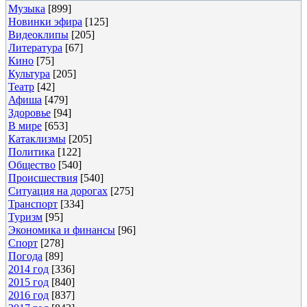
Музыка
[899]
Новинки эфира
[125]
Видеоклипы
[205]
Литература
[67]
Кино
[75]
Культура
[205]
Театр
[42]
Афиша
[479]
Здоровье
[94]
В мире
[653]
Катаклизмы
[205]
Политика
[122]
Общество
[540]
Происшествия
[540]
Ситуация на дорогах
[275]
Транспорт
[334]
Туризм
[95]
Экономика и финансы
[96]
Спорт
[278]
Погода
[89]
2014 год
[336]
2015 год
[840]
2016 год
[837]