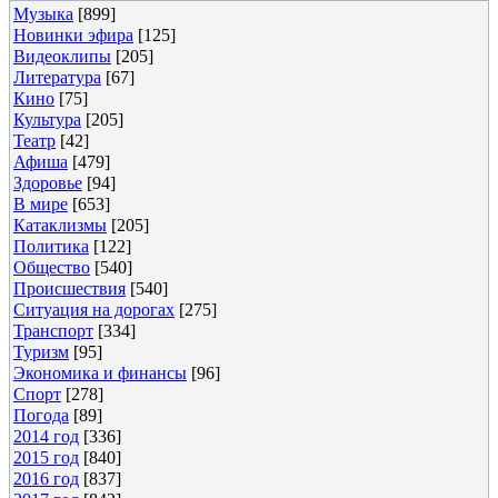
Музыка
[899]
Новинки эфира
[125]
Видеоклипы
[205]
Литература
[67]
Кино
[75]
Культура
[205]
Театр
[42]
Афиша
[479]
Здоровье
[94]
В мире
[653]
Катаклизмы
[205]
Политика
[122]
Общество
[540]
Происшествия
[540]
Ситуация на дорогах
[275]
Транспорт
[334]
Туризм
[95]
Экономика и финансы
[96]
Спорт
[278]
Погода
[89]
2014 год
[336]
2015 год
[840]
2016 год
[837]