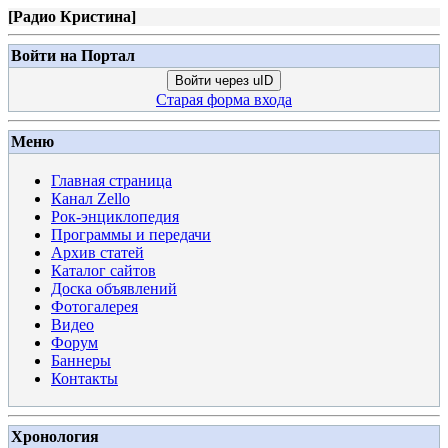
[
Радио Кристина
]
Войти на Портал
Войти через uID
Старая форма входа
Меню
Главная страница
Канал Zello
Рок-энциклопедия
Программы и передачи
Архив статей
Каталог сайтов
Доска объявлений
Фотогалерея
Видео
Форум
Баннеры
Контакты
Хронология