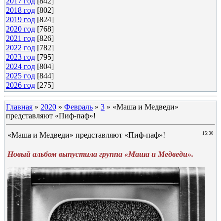
2017 год
[842]
2018 год
[802]
2019 год
[824]
2020 год
[768]
2021 год
[826]
2022 год
[782]
2023 год
[795]
2024 год
[804]
2025 год
[844]
2026 год
[275]
Главная
»
2020
»
Февраль
»
3
» «Маша и Медведи»
представляют «Пиф-паф»!
«Маша и Медведи» представляют «Пиф-паф»!
15:30
Новый альбом выпустила группа «Маша и Медведи».