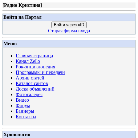
[
Радио Кристина
]
Войти на Портал
Войти через uID
Старая форма входа
Меню
Главная страница
Канал Zello
Рок-энциклопедия
Программы и передачи
Архив статей
Каталог сайтов
Доска объявлений
Фотогалерея
Видео
Форум
Баннеры
Контакты
Хронология