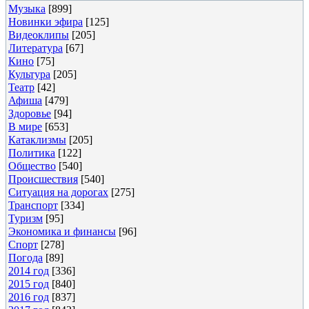
Музыка
[899]
Новинки эфира
[125]
Видеоклипы
[205]
Литература
[67]
Кино
[75]
Культура
[205]
Театр
[42]
Афиша
[479]
Здоровье
[94]
В мире
[653]
Катаклизмы
[205]
Политика
[122]
Общество
[540]
Происшествия
[540]
Ситуация на дорогах
[275]
Транспорт
[334]
Туризм
[95]
Экономика и финансы
[96]
Спорт
[278]
Погода
[89]
2014 год
[336]
2015 год
[840]
2016 год
[837]