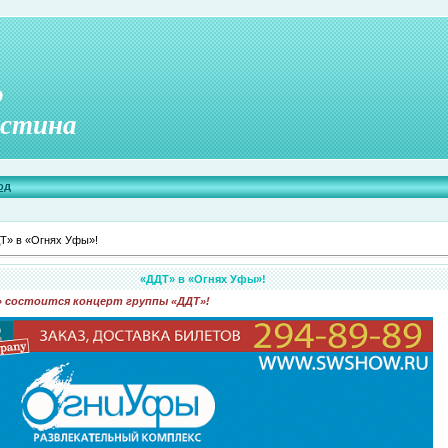
о
стина
од
Т» в «Огнях Уфы»!
«ДДТ» в «Огнях Уфы»!
» состоится концерт группы «ДДТ»!