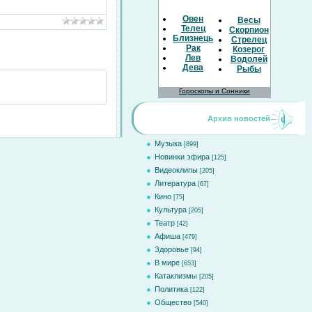
Овен
Весы
Телец
Скорпион
Близнецы
Стрелец
Рак
Козерог
Лев
Водолей
Дева
Рыбы
Гороскопы и Сонники
Архив новостей
Музыка
[899]
Новинки эфира
[125]
Видеоклипы
[205]
Литература
[67]
Кино
[75]
Культура
[205]
Театр
[42]
Афиша
[479]
Здоровье
[94]
В мире
[653]
Катаклизмы
[205]
Политика
[122]
Общество
[540]