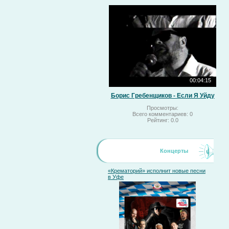
00:04:15
Борис Гребенщиков - Если Я Уйду
Просмотры:
Всего комментариев:
0
Рейтинг:
0.0
Концерты
«Крематорий» исполнит новые песни
в Уфе