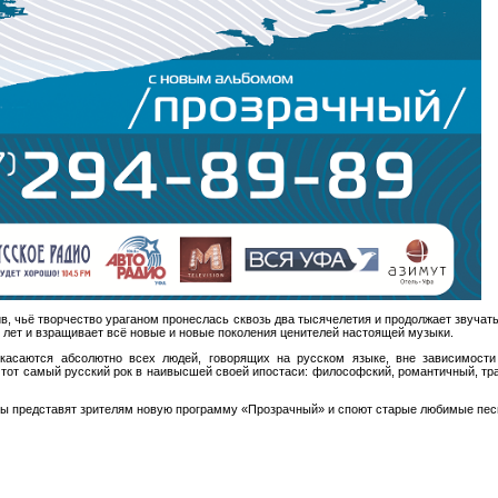
ив, чьё творчество ураганом пронеслась сквозь два тысячелетия и продолжает звучать
5 лет и взращивает всё новые и новые поколения ценителей настоящей музыки.
асаются абсолютно всех людей, говорящих на русском языке, вне зависимости 
ь тот самый русский рок в наивысшей своей ипостаси: философский, романтичный, тр
ры представят зрителям новую программу «Прозрачный» и споют старые любимые пес