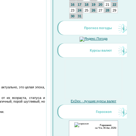
16
17
18
19
20
21
22
23
24
25
26
27
28
29
30
31
Прогноз погоды
Курсы валют
 актуально, это целая эпоха,
от их возраста, статуса и
ExDex - лучшие курсы валют
агичный, порой шутливый, но
Гороскоп
ни.
Гороскоп
на Чтв, 06 Авг, 2026г