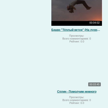
00:04:02
Браво "Тёплый ветер" (На лунный свет)
Просмотры:
Всего комментариев:
0
Рейтинг:
0.0
00:03:45
Сплин - Помолчим немного
Просмотры:
Всего комментариев:
0
Рейтинг:
0.0