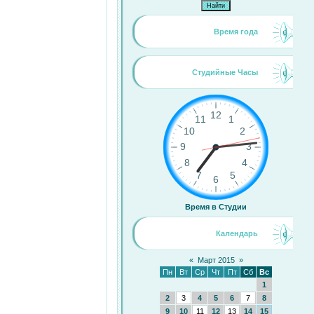
Время года
Студийные Часы
Время в Студии
Календарь
«
Март 2015
»
Пн
Вт
Ср
Чт
Пт
Сб
Вс
1
2
3
4
5
6
7
8
9
10
11
12
13
14
15