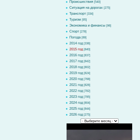
Происшествия
[540]
Ситуация на дорогах
[275]
Транспорт
[334]
Туризм
[95]
Экономика и финансы
[96]
Спорт
[278]
Погода
[89]
2014 год
[336]
2015 год
[840]
2016 год
[837]
2017 год
[842]
2018 год
[802]
2019 год
[824]
2020 год
[768]
2021 год
[826]
2022 год
[782]
2023 год
[795]
2024 год
[804]
2025 год
[844]
2026 год
[275]