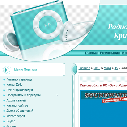
Ради
Кри
Главная
|
Регистрация
|
Вх
Главная
»
2015
»
Март
»
15
» «ДД
Меню Портала
Главная страница
Канал Zello
Уже сегодня в РК «Огни Уфы
Рок-энциклопедия
Программы и передачи
Архив статей
Каталог сайтов
Доска объявлений
Фотогалерея
Видео
Форум