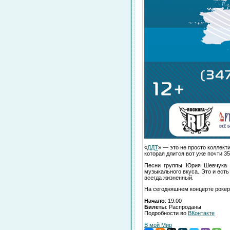
«
ДДТ
» — это не просто коллект
которая длится вот уже почти 3
Песни группы Юрия Шевчука к
музыкального вкуса. Это и ест
всегда жизненный.
На сегодняшнем концерте роке
Начало
: 19.00
Билеты
: Распроданы
Подробности во
ВКонтакте
В мой Мир