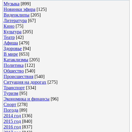
Музыка
[899]
Новинки эфира
[125]
Видеоклипы
[205]
Литература
[67]
Кино
[75]
Культура
[205]
Театр
[42]
Афиша
[479]
Здоровье
[94]
В мире
[653]
Катаклизмы
[205]
Политика
[122]
Общество
[540]
Происшествия
[540]
Ситуация на дорогах
[275]
Транспорт
[334]
Туризм
[95]
Экономика и финансы
[96]
Спорт
[278]
Погода
[89]
2014 год
[336]
2015 год
[840]
2016 год
[837]