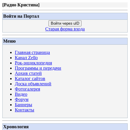
[
Радио Кристина
]
Войти на Портал
Войти через uID
Старая форма входа
Меню
Главная страница
Канал Zello
Рок-энциклопедия
Программы и передачи
Архив статей
Каталог сайтов
Доска объявлений
Фотогалерея
Видео
Форум
Баннеры
Контакты
Хронология