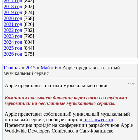
2017 год
[842]
2018 год
[802]
2019 год
[824]
2020 год
[768]
2021 год
[826]
2022 год
[782]
2023 год
[795]
2024 год
[804]
2025 год
[844]
2026 год
[275]
Главная
»
2015
»
Май
»
6
» Apple представит платный
музыкальный сервис
Apple представит платный музыкальный сервис
18:30
Компания оказывает давление через связи со студиями
звукозаписи на бесплатные музыкальные сервисы.
Apple представит собственный уникальный музыкальный
потоковый сервис, сообщает портал
russianweek.ru
.
Презентация пройдёт на конференции разработчиков Apple
Worldwide Developers Conference в Сан-Франциско.