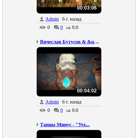
00:03:06
Admin
6 г. назад
0
0
0.0
Вячеслав Бутусов & &quo...
00:04:02
Admin
6 г. назад
0
0
0.0
Танцы Минус - "Уех...