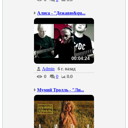
Алиса - "Дежавю&qu...
00:04:24
Admin
6 г. назад
0
0
0.0
Мумий Тролль - "Ли...