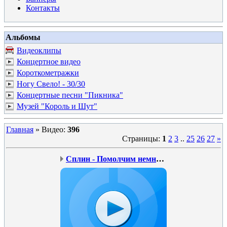
Контакты
Альбомы
Видеоклипы
Концертное видео
Короткометражки
Ногу Свело! - 30/30
Концертные песни "Пикника"
Музей "Король и Шут"
Главная
»
Видео
:
396
Страницы
:
1
2
3
..
25
26
27
»
Сплин - Помолчим немного