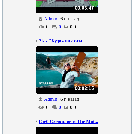
00:03:47
Admin
6 г. назад
0
0
0.0
7Б - "Художник отм...
00:03:15
Admin
6 г. назад
0
0
0.0
Глеб Самойлов и The Mat...