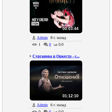
00:03:44
Admin
8 г. назад
1
0
0.0
Сурганова и Оркестр - с...
01:12:10
Admin
6 г. назад
0
0
0.0