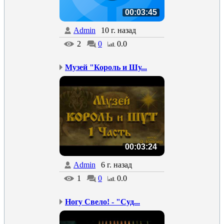
00:03:45
Admin
10 г. назад
2
0
0.0
Музей "Король и Шу...
00:03:24
Admin
6 г. назад
1
0
0.0
Ногу Свело! - "Суд...