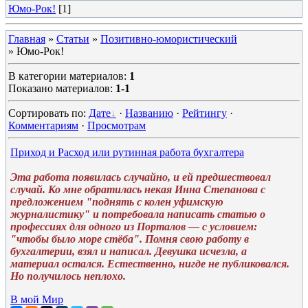
Юмо-Рок!
[1]
Главная
»
Статьи
»
Позитивно-юмористический
» Юмо-Рок!
В категории материалов
:
1
Показано материалов
:
1-1
Сортировать по
:
Дате
·
Названию
·
Рейтингу
·
Комментариям
·
Просмотрам
Приход и Расход или рутинная работа бухгалтера
Эта работа появилась случайно, и ей предшествовал
случай. Ко мне обратилась некая Инна Степанова с
предложением "поднять с колен уфимскую
журналистику" и потребовала написать статью о
профессиях для одного из Порталов — с условием:
"чтобы было море стёба". Помня свою работу в
бухгалтерии, взял и написал. Девушка исчезла, а
материал остался. Естественно, нигде не публиковался.
Но получилось неплохо.
В мой Мир