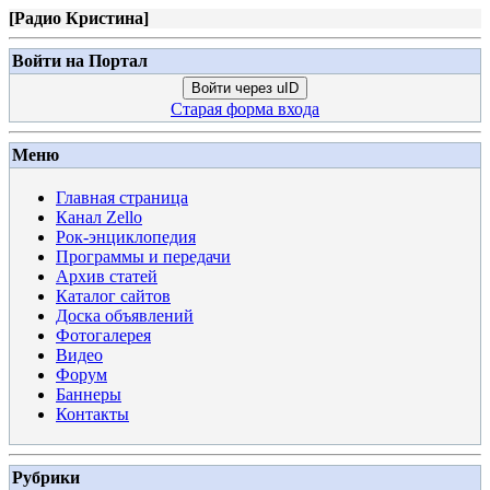
[
Радио Кристина
]
Войти на Портал
Войти через uID
Старая форма входа
Меню
Главная страница
Канал Zello
Рок-энциклопедия
Программы и передачи
Архив статей
Каталог сайтов
Доска объявлений
Фотогалерея
Видео
Форум
Баннеры
Контакты
Рубрики