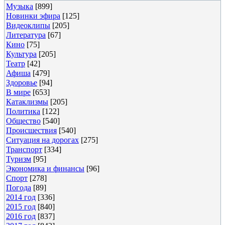
Музыка
[899]
Новинки эфира
[125]
Видеоклипы
[205]
Литература
[67]
Кино
[75]
Культура
[205]
Театр
[42]
Афиша
[479]
Здоровье
[94]
В мире
[653]
Катаклизмы
[205]
Политика
[122]
Общество
[540]
Происшествия
[540]
Ситуация на дорогах
[275]
Транспорт
[334]
Туризм
[95]
Экономика и финансы
[96]
Спорт
[278]
Погода
[89]
2014 год
[336]
2015 год
[840]
2016 год
[837]