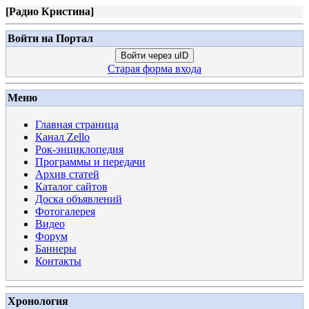
[
Радио Кристина
]
Войти на Портал
Войти через uID
Старая форма входа
Меню
Главная страница
Канал Zello
Рок-энциклопедия
Программы и передачи
Архив статей
Каталог сайтов
Доска объявлений
Фотогалерея
Видео
Форум
Баннеры
Контакты
Хронология