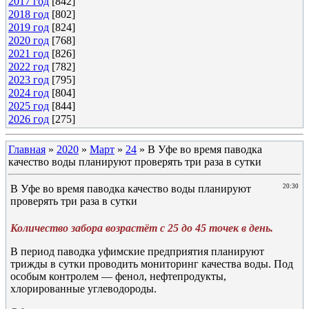
2017 год
[842]
2018 год
[802]
2019 год
[824]
2020 год
[768]
2021 год
[826]
2022 год
[782]
2023 год
[795]
2024 год
[804]
2025 год
[844]
2026 год
[275]
Главная
»
2020
»
Март
»
24
» В Уфе во время паводка
качество воды планируют проверять три раза в сутки
В Уфе во время паводка качество воды планируют
20:30
проверять три раза в сутки
Количество забора возрастёт с 25 до 45 точек в день.
В период паводка уфимские предприятия планируют
трижды в сутки проводить мониторинг качества воды. Под
особым контролем — фенол, нефтепродукты,
хлорированные углеводороды.