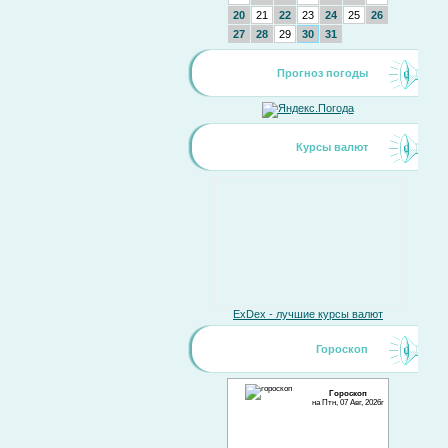
20
21
22
23
24
25
26
27
28
29
30
31
Прогноз погоды
Курсы валют
ExDex - лучшие курсы валют
Гороскоп
Гороскоп
на Птн, 07 Авг, 2026г