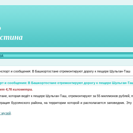
о
стина
од
нспорт и сообщения: В Башкортостане отремонтируют дорогу к пещере Шульган-Таш
рт и сообщения: В Башкортостане отремонтируют дорогу к пещере Шульган-Та
т 4,76 километра.
ане, которая ведёт к пещере Шульган-Таш, отремонтируют за 55 миллионов рублей, п
рация Бурзянского района, на территории которой и располагается заповедник. Эт
т музей
.