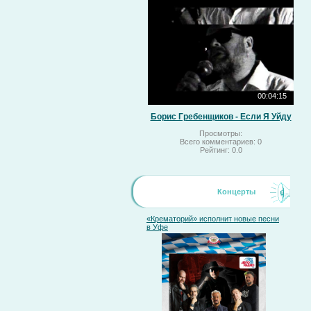
00:04:15
Борис Гребенщиков - Если Я Уйду
Просмотры:
Всего комментариев:
0
Рейтинг:
0.0
Концерты
«Крематорий» исполнит новые песни
в Уфе