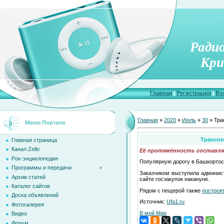
Ради
Кри
Главная
|
Регистрация
|
Вх
Главная
»
2020
»
Июль
»
30
» Тра
Меню Портала
Транспо
Главная страница
Канал Zello
Её протяжённость составляе
Рок-энциклопедия
Популярную дорогу в Башкортост
Программы и передачи
Заказчиком выступила админист
Архив статей
сайте госзакупок накануне.
Каталог сайтов
Рядом с пещерой также
построя
Доска объявлений
Источник:
Ufa1.ru
Фотогалерея
В мой Мир
Видео
Форум