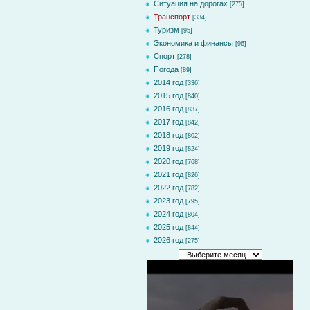
Ситуация на дорогах
[275]
Транспорт
[334]
Туризм
[95]
Экономика и финансы
[96]
Спорт
[278]
Погода
[89]
2014 год
[336]
2015 год
[840]
2016 год
[837]
2017 год
[842]
2018 год
[802]
2019 год
[824]
2020 год
[768]
2021 год
[826]
2022 год
[782]
2023 год
[795]
2024 год
[804]
2025 год
[844]
2026 год
[275]