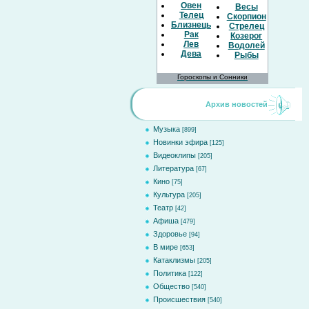
Овен
Весы
Телец
Скорпион
Близнецы
Стрелец
Рак
Козерог
Лев
Водолей
Дева
Рыбы
Гороскопы и Сонники
Архив новостей
Музыка
[899]
Новинки эфира
[125]
Видеоклипы
[205]
Литература
[67]
Кино
[75]
Культура
[205]
Театр
[42]
Афиша
[479]
Здоровье
[94]
В мире
[653]
Катаклизмы
[205]
Политика
[122]
Общество
[540]
Происшествия
[540]