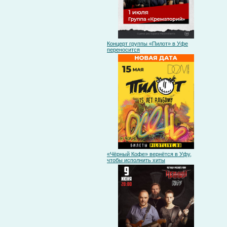
Концерт группы «Пилот» в Уфе
переносится
«Чёрный Кофе» вернётся в Уфу,
чтобы исполнить хиты