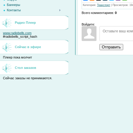
Баннеры
Категория
:
Транспорт
|
Просмотров
:
19
Контакты
Всего комментариев
:
0
Радио Плеер
Войдите:
www.radiobells.com
#radiobells_script_hash
Отправить
Сейчас в эфире
Плеер пока молчит
Стол заказов
Сейчас заказы не принимаются.