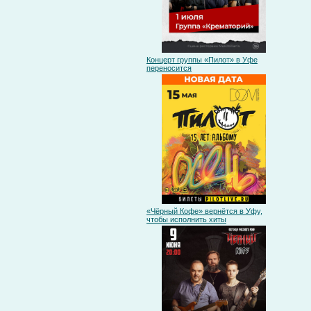
Концерт группы «Пилот» в Уфе
переносится
«Чёрный Кофе» вернётся в Уфу,
чтобы исполнить хиты