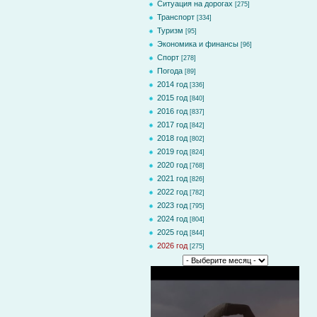
Ситуация на дорогах
[275]
Транспорт
[334]
Туризм
[95]
Экономика и финансы
[96]
Спорт
[278]
Погода
[89]
2014 год
[336]
2015 год
[840]
2016 год
[837]
2017 год
[842]
2018 год
[802]
2019 год
[824]
2020 год
[768]
2021 год
[826]
2022 год
[782]
2023 год
[795]
2024 год
[804]
2025 год
[844]
2026 год
[275]