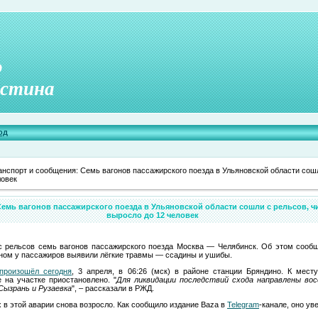
о
стина
од
анспорт и сообщения: Семь вагонов пассажирского поезда в Ульяновской области сошл
ловек
Семь вагонов пассажирского поезда в Ульяновской области сошли с рельсов, 
выросло до 12 человек
с рельсов семь вагонов пассажирского поезда Москва — Челябинск. Об этом соо
овном у пассажиров выявили лёгкие травмы — ссадины и ушибы.
произошёл сегодня
, 3 апреля, в 06:26 (мск) в районе станции Бряндино. К мес
 на участке приостановлено. "
Для ликвидации последствий схода направлены во
Сызрань и Рузаевка
", – рассказали в РЖД.
 в этой аварии снова возросло. Как сообщило издание Baza в
Telegram
-канале, оно ув