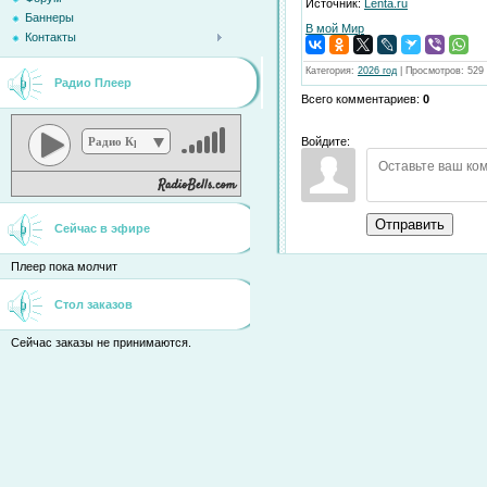
Источник:
Lenta.ru
Баннеры
В мой Мир
Контакты
Категория
:
2026 год
|
Просмотров
:
529
Радио Плеер
Всего комментариев
:
0
Войдите:
Радио Кристина
Отправить
Сейчас в эфире
Плеер пока молчит
Стол заказов
Сейчас заказы не принимаются.