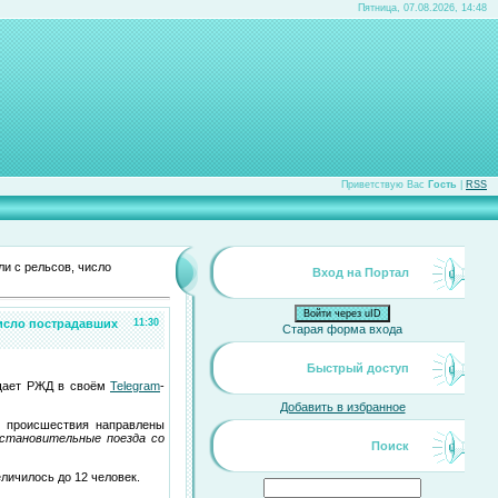
Пятница, 07.08.2026, 14:48
Приветствую Вас
Гость
|
RSS
и с рельсов, число
Вход на Портал
Войти через uID
число пострадавших
11:30
Старая форма входа
Быстрый доступ
бщает РЖД в своём
Telegram
-
Добавить в избранное
ту происшествия направлены
сстановительные поезда со
Поиск
еличилось до 12 человек.