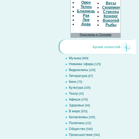
Овен
Весы
Телец
Скорпион
Близнецы
Стрелец
Рак
Козерог
Лев
Водолей
Дева
Рыбы
Гороскопы и Сонники
Архив новостей
Музыка
[899]
Новинки эфира
[125]
Видеоклипы
[205]
Литература
[67]
Кино
[75]
Культура
[205]
Театр
[42]
Афиша
[479]
Здоровье
[94]
В мире
[653]
Катаклизмы
[205]
Политика
[122]
Общество
[540]
Происшествия
[540]