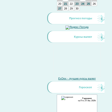
20
21
22
23
24
25
26
27
28
29
30
Прогноз погоды
Курсы валют
ExDex - лучшие курсы валют
Гороскоп
Гороскоп
на Птн, 07 Авг, 2026г