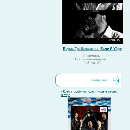
00:04:15
Борис Гребенщиков - Если Я Уйду
Просмотры:
Всего комментариев:
0
Рейтинг:
0.0
Концерты
«Крематорий» исполнит новые песни
в Уфе