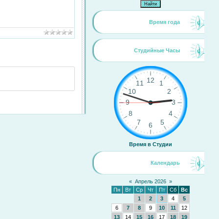
Время года
Студийные Часы
Время в Студии
Календарь
«
Апрель 2026
»
Пн
Вт
Ср
Чт
Пт
Сб
Вс
1
2
3
4
5
6
7
8
9
10
11
12
13
14
15
16
17
18
19