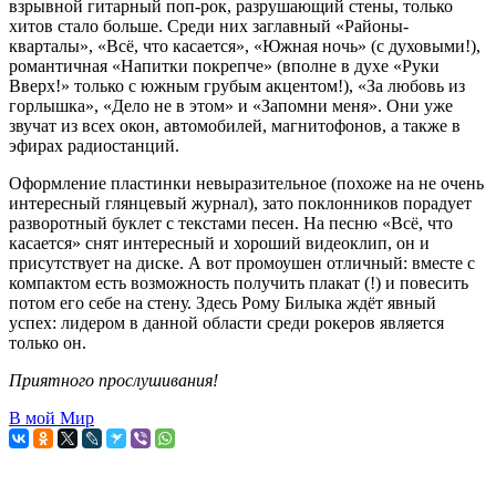
взрывной гитарный поп-рок, разрушающий стены, только
хитов стало больше. Среди них заглавный «Районы-
кварталы», «Всё, что касается», «Южная ночь» (с духовыми!),
романтичная «Напитки покрепче» (вполне в духе «Руки
Вверх!» только с южным грубым акцентом!), «За любовь из
горлышка», «Дело не в этом» и «Запомни меня». Они уже
звучат из всех окон, автомобилей, магнитофонов, а также в
эфирах радиостанций.
Оформление пластинки невыразительное (похоже на не очень
интересный глянцевый журнал), зато поклонников порадует
разворотный буклет с текстами песен. На песню «Всё, что
касается» снят интересный и хороший видеоклип, он и
присутствует на диске. А вот промоушен отличный: вместе с
компактом есть возможность получить плакат (!) и повесить
потом его себе на стену. Здесь Рому Билыка ждёт явный
успех: лидером в данной области среди рокеров является
только он.
Приятного прослушивания!
В мой Мир