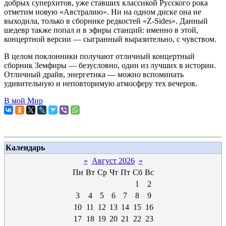
добрых суперхитов, уже ставших классикой Русского рока
отметим новую «Австралию». Ни на одном диске она не
выходила, только в сборнике редкостей «Z-Sides». Данный
шедевр также попал и в эфиры станций: именно в этой,
концертной версии — сыгранный выразительно, с чувством.
В целом поклонники получают отличный концертный
сборник Земфиры — безусловно, один из лучших в истории.
Отличный драйв, энергетика — можно вспоминать
удивительную и неповторимую атмосферу тех вечеров.
В мой Мир
Календарь
«
Август 2026
»
Пн
Вт
Ср
Чт
Пт
Сб
Вс
1
2
3
4
5
6
7
8
9
10
11
12
13
14
15
16
17
18
19
20
21
22
23