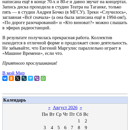
написана ещё в конце 70-х и 80-е и давно звучат на концертах.
Запись диска проходила в студии Театра на Таганке, только
пять — в студии Андрея Бочко (в МГСУ). Треки «Случилось»,
заглавная «Всё сначала» (а она была записана ещё в 1994-ом!),
«По дороге разочарований» и «Кто виноват?» можно слышать
в эфирах радиостанций.
В результате получилась прекрасная работа. Коллектив
находится в отличной форме и продолжает свою деятельность.
Не забывайте, что Евгений Маргулис параллельно играет в
«Машине Времени», если что.
Приятного прослушивания!
В мой Мир
Календарь
«
Август 2026
»
Пн
Вт
Ср
Чт
Пт
Сб
Вс
1
2
3
4
5
6
7
8
9