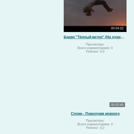
00:04:02
Браво "Тёплый ветер" (На лунный свет)
Просмотры:
Всего комментариев:
0
Рейтинг:
0.0
00:03:45
Сплин - Помолчим немного
Просмотры:
Всего комментариев:
0
Рейтинг:
0.0