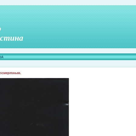
о
стина
од
посмертным.