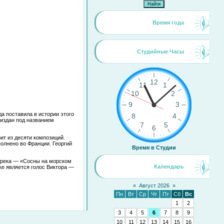
Время года
Студийные Часы
а поставила в истории этого
 издан под названием
ит из десяти композиций.
олнено во Франции. Георгий
Время в Студии
 трека — «Сосны на морском
Календарь
ке является голос Виктора —
«
Август 2026
»
Пн
Вт
Ср
Чт
Пт
Сб
Вс
1
2
3
4
5
6
7
8
9
10
11
12
13
14
15
16