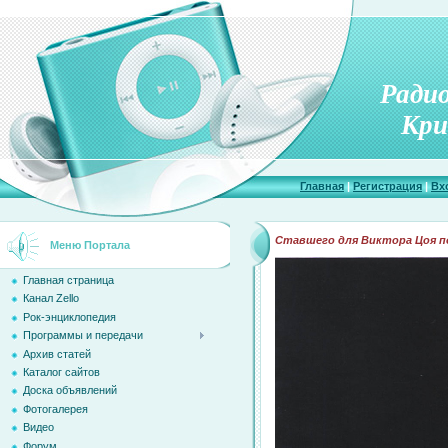
Ради
Кри
Главная
|
Регистрация
|
Вх
Ставшего для Виктора Цоя 
Меню Портала
Главная страница
Канал Zello
Рок-энциклопедия
Программы и передачи
Архив статей
Каталог сайтов
Доска объявлений
Фотогалерея
Видео
Форум