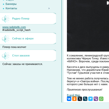
Баннеры
Контакты
Радио Плеер
www.radiobells.com
#radiobells_script_hash
Сейчас в эфире
Плеер пока молчит
Стол заказов
К сожалению, ленинградской груп
коллектива Чёрную Точку. Извест
«КИНО». Впрочем, среди поклонн
Сейчас заказы не принимаются.
Кассета и диск выпущены в рамк
Напомним, что доработали Юрий 
"Густав" Гурьянов участия в эт
Тем не менее работа получилась
берегу» и «Завтра война». Посл
которого уже больше нет с нами.
Приятного прослушивания!
В мой Мир