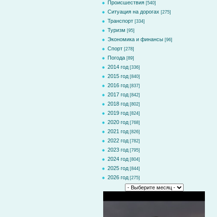
Происшествия
[540]
Ситуация на дорогах
[275]
Транспорт
[334]
Туризм
[95]
Экономика и финансы
[96]
Спорт
[278]
Погода
[89]
2014 год
[336]
2015 год
[840]
2016 год
[837]
2017 год
[842]
2018 год
[802]
2019 год
[824]
2020 год
[768]
2021 год
[826]
2022 год
[782]
2023 год
[795]
2024 год
[804]
2025 год
[844]
2026 год
[275]