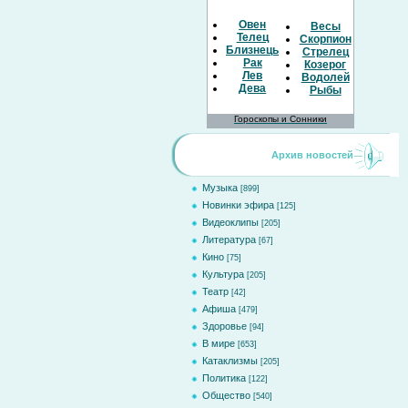
Овен
Весы
Телец
Скорпион
Близнецы
Стрелец
Рак
Козерог
Лев
Водолей
Дева
Рыбы
Гороскопы и Сонники
Архив новостей
Музыка
[899]
Новинки эфира
[125]
Видеоклипы
[205]
Литература
[67]
Кино
[75]
Культура
[205]
Театр
[42]
Афиша
[479]
Здоровье
[94]
В мире
[653]
Катаклизмы
[205]
Политика
[122]
Общество
[540]