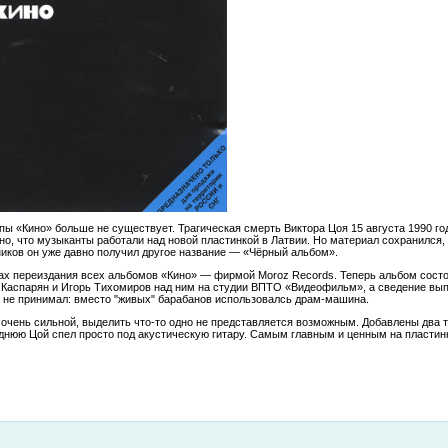
пы «Кино» больше не существует. Трагическая смерть Виктора Цоя 15 августа 1990 год
но, что музыканты работали над новой пластинкой в Латвии. Но материал сохранился,
иков он уже давно получил другое название — «Чёрный альбом».
ах переиздания всех альбомов «Кино» — фирмой Moroz Records. Теперь альбом состо
Каспарян и Игорь Тихомиров над ним на студии ВПТО «Видеофильм», а сведение вып
ом не принимал: вместо "живых" барабанов использовалсь драм-машина.
 очень сильной, выделить что-то одно не представляется возможным. Добавлены два
еднюю Цой спел просто под акустическую гитару. Самым главным и ценным на пластин