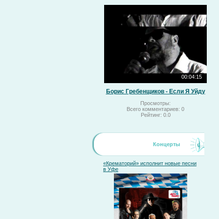
00:04:15
Борис Гребенщиков - Если Я Уйду
Просмотры:
Всего комментариев:
0
Рейтинг:
0.0
Концерты
«Крематорий» исполнит новые песни
в Уфе