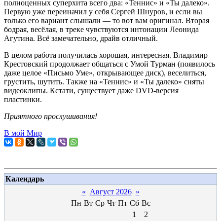
полноценных суперхита всего два: «Теннис» и «Ты далеко».
Первую уже переиначил у себя Сергей Шнуров, и если вы
только его вариант слышали — то вот вам оригинал. Вторая
бодрая, весёлая, в треке чувствуются интонации Леонида
Агутина. Всё замечательно, драйв отличный.
В целом работа получилась хорошая, интересная. Владимир
Крестовский продолжает общаться с Умой Турман (появилось
даже целое «Письмо Уме», открывающее диск), веселиться,
грустить, шутить. Также на «Теннис» и «Ты далеко» сняты
видеоклипы. Кстати, существует даже DVD-версия
пластинки.
Приятного прослушивания!
В мой Мир
Календарь
«
Август 2026
»
Пн
Вт
Ср
Чт
Пт
Сб
Вс
1
2