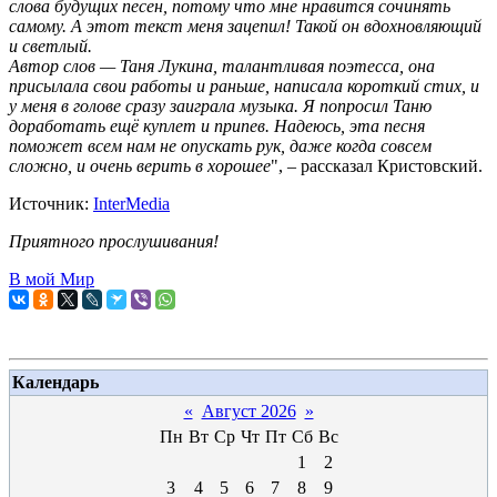
слова будущих песен, потому что мне нравится сочинять
самому. А этот текст меня зацепил! Такой он вдохновляющий
и светлый.
Автор слов — Таня Лукина, талантливая поэтесса, она
присылала свои работы и раньше, написала короткий стих, и
у меня в голове сразу заиграла музыка. Я попросил Таню
доработать ещё куплет и припев. Надеюсь, эта песня
поможет всем нам не опускать рук, даже когда совсем
сложно, и очень верить в хорошее
", – рассказал Кристовский.
Источник:
InterMedia
Приятного прослушивания!
В мой Мир
Календарь
«
Август 2026
»
Пн
Вт
Ср
Чт
Пт
Сб
Вс
1
2
3
4
5
6
7
8
9