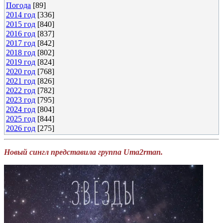
Погода
[89]
2014 год
[336]
2015 год
[840]
2016 год
[837]
2017 год
[842]
2018 год
[802]
2019 год
[824]
2020 год
[768]
2021 год
[826]
2022 год
[782]
2023 год
[795]
2024 год
[804]
2025 год
[844]
2026 год
[275]
Новый сингл представила группа Uma2rman.