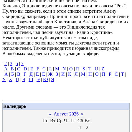
называется по-английски и песни поёт на нём.
Конечно, Энциклопедия не совсем полная и не совсем "Рок".
Ну, что вы скажете, если в этом списке встретите Алёну
Свиридову, например? Принцип прост: все эти исполнители и
группы звучат на «Радио Кристина», и Алёна Свиридова в их
числе. Другими словами — это Энциклопедия тех
исполнителей, чьи песни звучат на «Радио Кристина».
Некоторые статьи публикуются в сжатом виде,
затрагивающие основные моменты деятельности групп и
исполнителей. Также приводится избранная дискография.
В альбомах выделены песни, звучащие в эфире.
|
2
|
3
|
5
|
7
|
|
A
|
B
|
C
|
D
|
E
|
F
|
G
|
L
|
M
|
N
|
O
|
R
|
S
|
T
|
U
|
Z
|
|
А
|
Б
|
В
|
Г
|
Д
|
Е
|
Ё
|
Ж
|
З
|
И
|
К
|
Л
|
М
|
Н
|
О
|
П
|
Р
|
С
|
Т
|
У
|
Х
|
Ц
|
Ч
|
Ш
|
Э
|
Ю
|
Я
|
Календарь
«
Август 2026
»
Пн
Вт
Ср
Чт
Пт
Сб
Вс
1
2