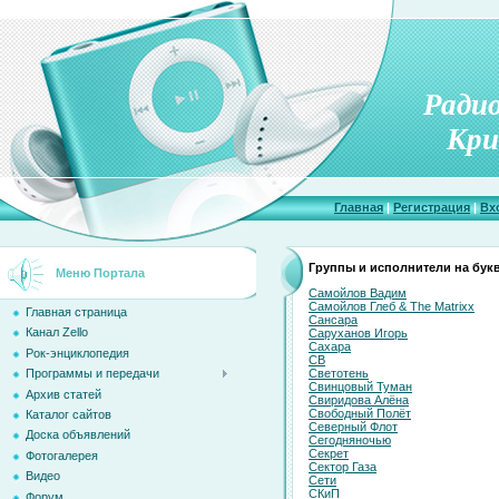
Ради
Кри
Главная
|
Регистрация
|
Вх
Группы и исполнители на букв
Меню Портала
Самойлов Вадим
Самойлов Глеб & The Matrixx
Главная страница
Сансара
Канал Zello
Саруханов Игорь
Сахара
Рок-энциклопедия
СВ
Светотень
Программы и передачи
Свинцовый Туман
Архив статей
Свиридова Алёна
Свободный Полёт
Каталог сайтов
Северный Флот
Доска объявлений
Сегодняночью
Секрет
Фотогалерея
Сектор Газа
Видео
Сети
СКиП
Форум