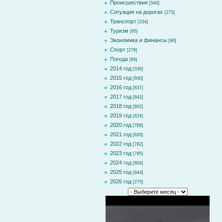
Происшествия
[540]
Ситуация на дорогах
[275]
Транспорт
[334]
Туризм
[95]
Экономика и финансы
[96]
Спорт
[278]
Погода
[89]
2014 год
[336]
2015 год
[840]
2016 год
[837]
2017 год
[842]
2018 год
[802]
2019 год
[824]
2020 год
[768]
2021 год
[826]
2022 год
[782]
2023 год
[795]
2024 год
[804]
2025 год
[844]
2026 год
[275]