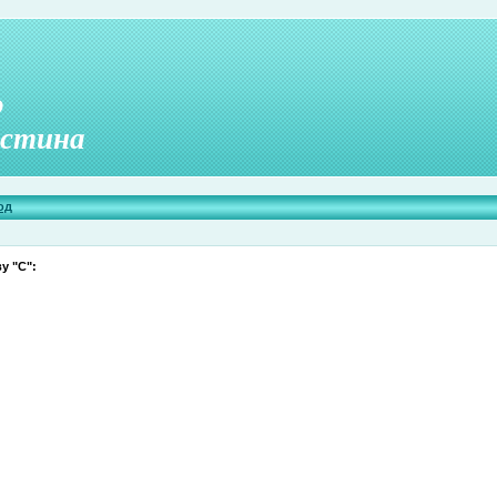
о
стина
од
у "С":