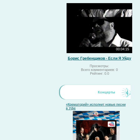
00:04:15
Борис Гребенщиков - Если Я Уйду
Просмотры:
Всего комментариев:
0
Рейтинг:
0.0
Концерты
«Крематорий» исполнит новые песни
в Уфе