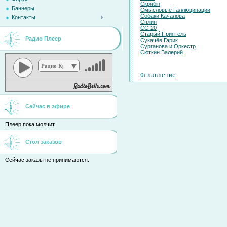
Скрябiн
Баннеры
Смысловые Галлюцинации
Собаки Качалова
Контакты
Сплин
СС-20
Старый Приятель
Радио Плеер
Сукачёв Гарик
Сурганова и Оркестр
Сюткин Валерий
Радио Кристина
Оглавление
Сейчас в эфире
Плеер пока молчит
Стол заказов
Сейчас заказы не принимаются.