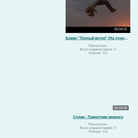
00:04:02
Браво "Тёплый ветер" (На лунный свет)
Просмотры:
Всего комментариев:
0
Рейтинг:
0.0
00:03:45
Сплин - Помолчим немного
Просмотры:
Всего комментариев:
0
Рейтинг:
0.0