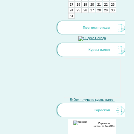
17
18
19
20
21
22
23
24
25
26
27
28
29
30
31
Прогноз погоды
Курсы валют
ExDex - лучшие курсы валют
Гороскоп
Гороскоп
на Вск, 09 Авг, 2026г