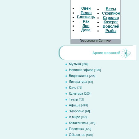
Овен
Весы
Телец
Скорпион
Близнецы
Стрелец
Рак
Козерог
Лев
Водолей
Дева
Рыбы
Гороскопы и Сонники
Архив новостей
Музыка
[899]
Новинки эфира
[125]
Видеоклипы
[205]
Литература
[67]
Кино
[75]
Культура
[205]
Театр
[42]
Афиша
[479]
Здоровье
[94]
В мире
[653]
Катаклизмы
[205]
Политика
[122]
Общество
[540]