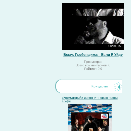
00:04:15
Борис Гребенщиков - Если Я Уйду
Просмотры:
Всего комментариев:
0
Рейтинг:
0.0
Концерты
«Крематорий» исполнит новые песни
в Уфе