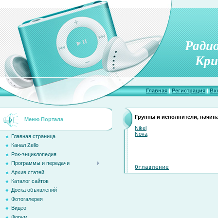
Ради
Кри
Главная
|
Регистрация
|
Вх
Группы и исполнители, начин
Меню Портала
Nikel
Nova
Главная страница
Канал Zello
Рок-энциклопедия
Программы и передачи
Оглавление
Архив статей
Каталог сайтов
Доска объявлений
Фотогалерея
Видео
Форум