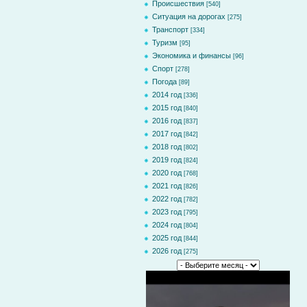
Происшествия
[540]
Ситуация на дорогах
[275]
Транспорт
[334]
Туризм
[95]
Экономика и финансы
[96]
Спорт
[278]
Погода
[89]
2014 год
[336]
2015 год
[840]
2016 год
[837]
2017 год
[842]
2018 год
[802]
2019 год
[824]
2020 год
[768]
2021 год
[826]
2022 год
[782]
2023 год
[795]
2024 год
[804]
2025 год
[844]
2026 год
[275]