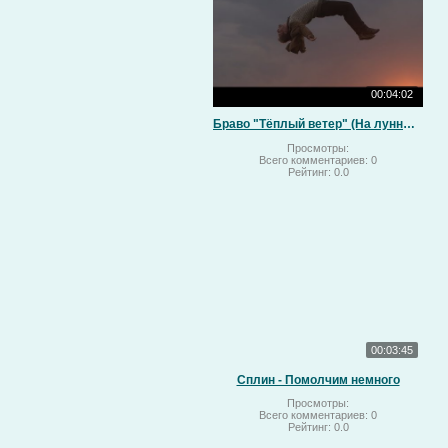
00:04:02
Браво "Тёплый ветер" (На лунный свет)
Просмотры:
Всего комментариев:
0
Рейтинг:
0.0
00:03:45
Сплин - Помолчим немного
Просмотры:
Всего комментариев:
0
Рейтинг:
0.0