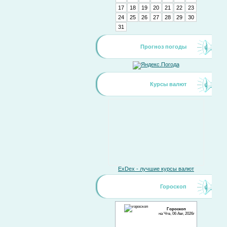
17
18
19
20
21
22
23
24
25
26
27
28
29
30
31
Прогноз погоды
Курсы валют
ExDex - лучшие курсы валют
Гороскоп
Гороскоп
на Чтв, 06 Авг, 2026г