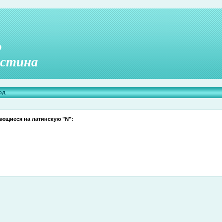
о
стина
од
ающиеся на латинскую "N":