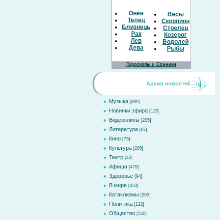
Овен
Весы
Телец
Скорпион
Близнецы
Стрелец
Рак
Козерог
Лев
Водолей
Дева
Рыбы
Гороскопы и Сонники
Архив новостей
Музыка
[899]
Новинки эфира
[125]
Видеоклипы
[205]
Литература
[67]
Кино
[75]
Культура
[205]
Театр
[42]
Афиша
[479]
Здоровье
[94]
В мире
[653]
Катаклизмы
[205]
Политика
[122]
Общество
[540]