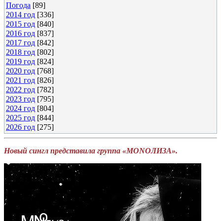
Погода
[89]
2014 год
[336]
2015 год
[840]
2016 год
[837]
2017 год
[842]
2018 год
[802]
2019 год
[824]
2020 год
[768]
2021 год
[826]
2022 год
[782]
2023 год
[795]
2024 год
[804]
2025 год
[844]
2026 год
[275]
Новый сингл представила группа «MONOЛИЗА».