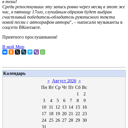
в тени!
Среди репостнувших эту запись ровно через месяц в этот же
час, в пятницу 17ого, случайным образом будет выбран
счастливый победитель-обладатель рукописного текста
новой песни с автографом автора
", – написали музыканты в
соцсети ВКонтакте.
Приятного прослушивания!
В мой Мир
Календарь
«
Август 2026
»
Пн
Вт
Ср
Чт
Пт
Сб
Вс
1
2
3
4
5
6
7
8
9
10
11
12
13
14
15
16
17
18
19
20
21
22
23
24
25
26
27
28
29
30
31