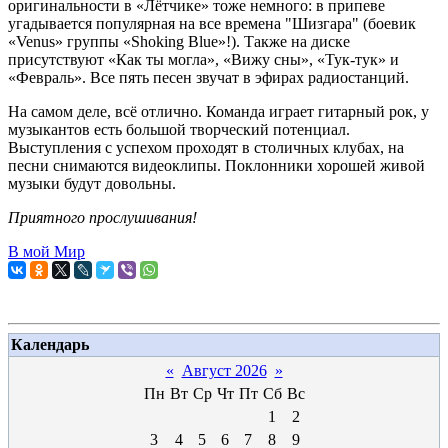
оригинальности в «Лётчике» тоже немного: в припеве
угадывается популярная на все времена "Шизгара" (боевик
«Venus» группы «Shoking Blue»!). Также на диске
присутствуют «Как ты могла», «Вижу сны», «Тук-тук» и
«Февраль». Все пять песен звучат в эфирах радиостанций.
На самом деле, всё отлично. Команда играет гитарный рок, у
музыкантов есть большой творческий потенциал.
Выступления с успехом проходят в столичных клубах, на
песни снимаются видеоклипы. Поклонники хорошей живой
музыки будут довольны.
Приятного прослушивания!
В мой Мир
Календарь
«
Август 2026
»
Пн
Вт
Ср
Чт
Пт
Сб
Вс
1
2
3
4
5
6
7
8
9