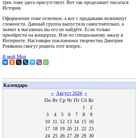
трек тоже здесь присутствует. Вот так продолжает писаться
История.
Оформление тоже отличное, а вот с продажами возникнут
сложности. Данный группа выпустила самостоятельно, а
значит в магазинах вы его не найдёте. Если только
приобрести на концертах. Или по специальному заказу в
Интернете. Настоящие поклонники творчества Дмитрия
Ревякина смогут решить этот вопрос.
В мой Мир
Календарь
«
Август 2026
»
Пн
Вт
Ср
Чт
Пт
Сб
Вс
1
2
3
4
5
6
7
8
9
10
11
12
13
14
15
16
17
18
19
20
21
22
23
24
25
26
27
28
29
30