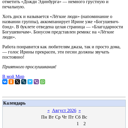
отметить «Дожди Эдинбурга» — немного грустную и
печальную.
Хоть диск и называется «Лёгкие люди» (напоминание о
названии группы), аккомпанирует Ирине уже «Богушевич-
бэнд». В буклете отведена целая страница — «Благодарности
Богушевичам». Бонусом представлен ремикс на «Лёгкие
люди».
Работа понравится как любителям джаза, так и просто дома,
— голос Ирины прекрасен, эти песни должны звучать
постоянно!
Приятного прослушивания!
В мой Мир
Календарь
«
Август 2026
»
Пн
Вт
Ср
Чт
Пт
Сб
Вс
1
2