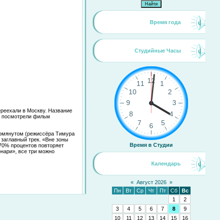
Время года
Студийные Часы
ереехали в Москву. Название
же посмотрели фильм
помянутом (режиссёра Тимура
 заглавный трек. «Вне зоны
Время в Студии
 70% процентов повторяет
нари», все три можно
Календарь
«
Август 2026
»
Пн
Вт
Ср
Чт
Пт
Сб
Вс
1
2
3
4
5
6
7
8
9
10
11
12
13
14
15
16