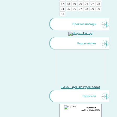
17
18
19
20
21
22
23
24
25
26
27
28
29
30
31
Прогноз погоды
Курсы валют
ExDex - лучшие курсы валют
Гороскоп
Гороскоп
на Птн, 07 Авг, 2026г