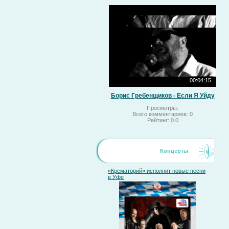
00:04:15
Борис Гребенщиков - Если Я Уйду
Просмотры:
Всего комментариев:
0
Рейтинг:
0.0
Концерты
«Крематорий» исполнит новые песни
в Уфе