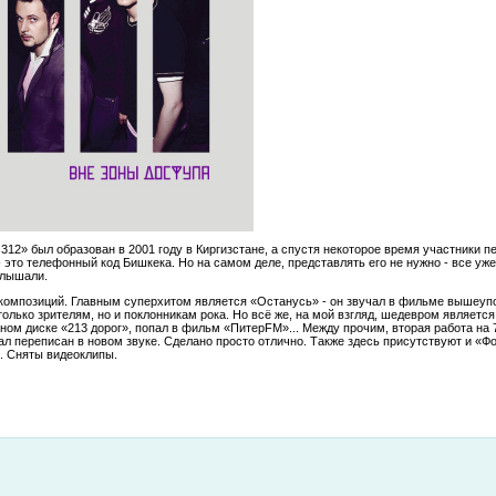
312» был образован в 2001 году в Киргизстане, а спустя некоторое время участники п
 это телефонный код Бишкека. Но на самом деле, представлять его не нужно - все у
слышали.
 композиций. Главным суперхитом является «Останусь» - он звучал в фильме вышеу
олько зрителям, но и поклонникам рока. Но всё же, на мой взгляд, шедевром является
ном диске «213 дорог», попал в фильм «ПитерFM»... Между прочим, вторая работа на
л переписан в новом звуке. Сделано просто отлично. Также здесь присутствуют и «Фо
. Сняты видеоклипы.