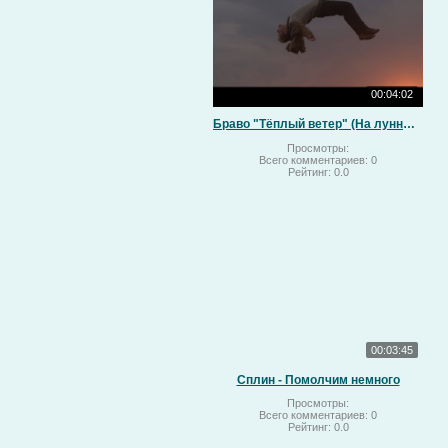
00:04:02
Браво "Тёплый ветер" (На лунный свет)
Просмотры:
Всего комментариев:
0
Рейтинг:
0.0
00:03:45
Сплин - Помолчим немного
Просмотры:
Всего комментариев:
0
Рейтинг:
0.0