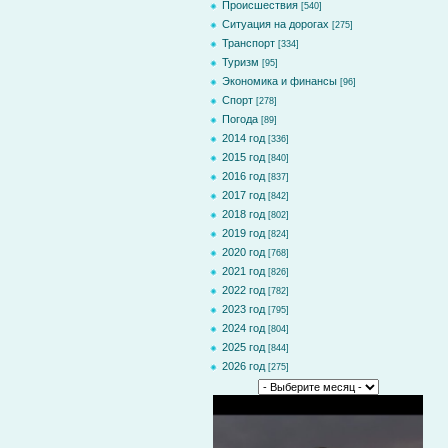
Происшествия
[540]
Ситуация на дорогах
[275]
Транспорт
[334]
Туризм
[95]
Экономика и финансы
[96]
Спорт
[278]
Погода
[89]
2014 год
[336]
2015 год
[840]
2016 год
[837]
2017 год
[842]
2018 год
[802]
2019 год
[824]
2020 год
[768]
2021 год
[826]
2022 год
[782]
2023 год
[795]
2024 год
[804]
2025 год
[844]
2026 год
[275]