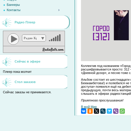
Баннеры
Контакты
Радио Плеер
Радио Кристина
Сейчас в эфире
Коллектив под названием «Город 
расшифровывается просто: 312 -
Плеер пока молчит
«Дневной дозор», и песню тоже 
Альбом состоит из шестнадцати
Стол заказов
Бекмамбетова!) и полюбился не т
доступа» появился ещё на дебют
предыдущую, почти весь материа
Сейчас заказы не принимаются.
слышать в эфирах радиостанций
Приятного прослушивания!
В мой Мир