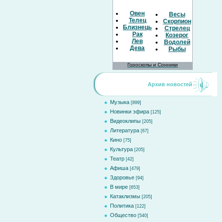
Овен
Весы
Телец
Скорпион
Близнецы
Стрелец
Рак
Козерог
Лев
Водолей
Дева
Рыбы
Гороскопы и Сонники
Архив новостей
Музыка
[899]
Новинки эфира
[125]
Видеоклипы
[205]
Литература
[67]
Кино
[75]
Культура
[205]
Театр
[42]
Афиша
[479]
Здоровье
[94]
В мире
[653]
Катаклизмы
[205]
Политика
[122]
Общество
[540]