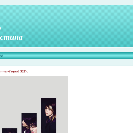
о
стина
од
па «Город 312».