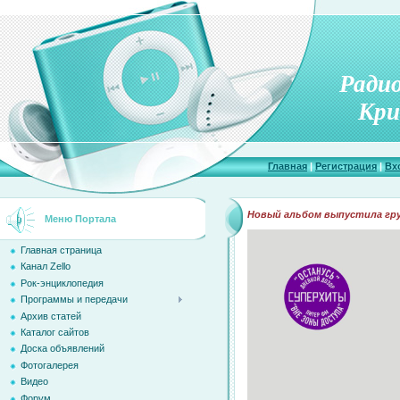
Ради
Кри
Главная
|
Регистрация
|
Вх
Новый альбом выпустила груп
Меню Портала
Главная страница
Канал Zello
Рок-энциклопедия
Программы и передачи
Архив статей
Каталог сайтов
Доска объявлений
Фотогалерея
Видео
Форум