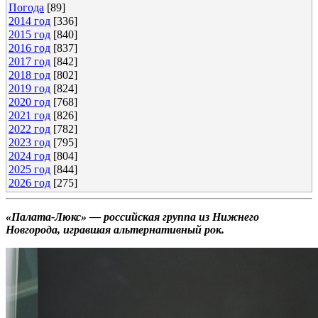
Погода
[89]
2014 год
[336]
2015 год
[840]
2016 год
[837]
2017 год
[842]
2018 год
[802]
2019 год
[824]
2020 год
[768]
2021 год
[826]
2022 год
[782]
2023 год
[795]
2024 год
[804]
2025 год
[844]
2026 год
[275]
«Палата-Люкс» — российская группа из Нижнего
Новгорода, игравшая альтернативный рок.