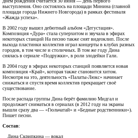
днём рождения считается 30 июня — день первого
выступления. Оно состоялось на площади Минина (главной
площади города Нижнего Новгорода) в рамках фестиваля
«Жажда успеха».
В 2002 году вышел дебютный альбом «Дегустация».
Композиция «Дура» стала суперхитом и звучала в эфирах
некоторых станций На песню также снят видеоклип. После
выхода пластинки коллектив играл концерты в клубах разных
городов, в том числе и столичных. В том же году Дина
снялась в сериале «Подружки», в роли злодейки Гали.
В 2004 году в эфирах некоторых станций появляется новая
композиция «Край», которая также становится хитом.
Несмотря на это, деятельность «Палаты-Люкс» начинает
снижаться и спустя время коллектив прекращает своё
существование.
После распада группы Дина берёт фамилию Мидгал и
продолжает сниматься в сериалах (в 2012 году на экраны
вышли сразу два — «Гюльчатай» и «Бедные родственники»).
Пишет песни.
Состав
:
Дина Скрипкина — вокал