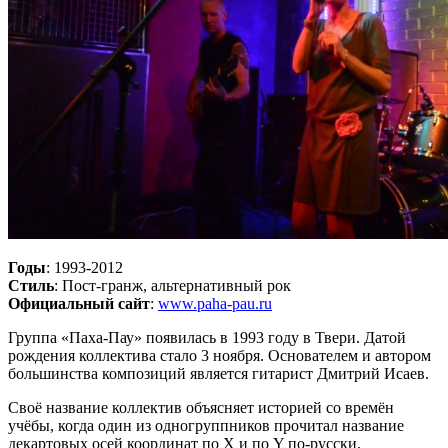
Годы
: 1993-2012
Стиль
: Пост-гранж, альтернативный рок
Официальный сайт
:
www.paha-pau.ru
Группа «Паха-Пау» появилась в 1993 году в Твери. Датой
рождения коллектива стало 3 ноября. Основателем и автором
большинства композиций является гитарист Дмитрий Исаев.
Своё название коллектив объясняет историей со времён
учёбы, когда один из одногруппников прочитал название
декартовых осей координат по X и по Y по-русски,