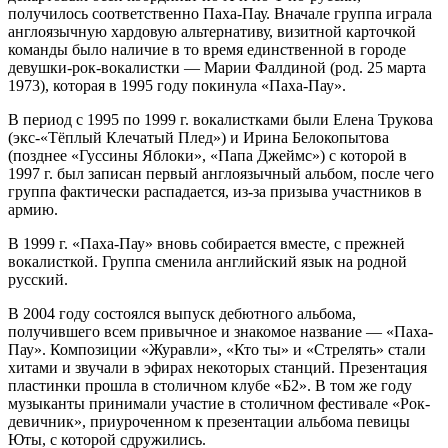
получилось соответственно Паха-Пау. Вначале группа играла
англоязычную хардовую альтернативу, визитной карточкой
команды было наличие в то время единственной в городе
девушки-рок-вокалистки — Марии Фалдиной (род. 25 марта
1973), которая в 1995 году покинула «Паха-Пау».
В период с 1995 по 1999 г. вокалистками были Елена Трукова
(экс-«Тёплый Клечатый Плед») и Ирина Белокопытова
(позднее «Гуссины Яблоки», «Папа Джеймс») с которой в
1997 г. был записан первый англоязычный альбом, после чего
группа фактически распадается, из-за призыва участников в
армию.
В 1999 г. «Паха-Пау» вновь собирается вместе, с прежней
вокалисткой. Группа сменила английский язык на родной
русский.
В 2004 году состоялся выпуск дебютного альбома,
получившего всем привычное и знакомое название — «Паха-
Пау». Композиции «Журавли», «Кто ты» и «Стрелять» стали
хитами и звучали в эфирах некоторых станций. Презентация
пластинки прошла в столичном клубе «Б2». В том же году
музыканты принимали участие в столичном фестивале «Рок-
девичник», приуроченном к презентации альбома певицы
Юты, с которой сдружились.