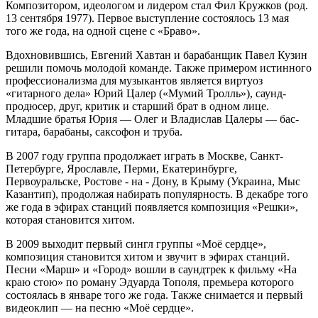
Композитором, идеологом и лидером стал Фил Кружков (род.
13 сентября 1977). Первое выступление состоялось 13 мая
того же года, на одной сцене с «Браво».
Вдохновившись, Евгений Хавтан и барабанщик Павел Кузин
решили помочь молодой команде. Также примером истинного
профессионализма для музыкантов является виртуоз
«гитарного дела» Юрий Цалер («Мумий Тролль»), саунд-
продюсер, друг, критик и старший брат в одном лице.
Младшие братья Юрия — Олег и Владислав Цалеры — бас-
гитара, барабаны, саксофон и труба.
В 2007 году группа продолжает играть в Москве, Санкт-
Петербурге, Ярославле, Перми, Екатеринбурге,
Первоуральске, Ростове - на - Дону, в Крыму (Украина, Мыс
Казантип), продолжая набирать популярность. В декабре того
же года в эфирах станций появляется композиция «Решки»,
которая становится хитом.
В 2009 выходит первый сингл группы «Моё сердце»,
композиция становится хитом и звучит в эфирах станций.
Песни «Марш» и «Город» вошли в саундтрек к фильму «На
краю стою» по роману Эдуарда Тополя, премьера которого
состоялась в январе того же года. Также снимается и первый
видеоклип — на песню «Моё сердце».