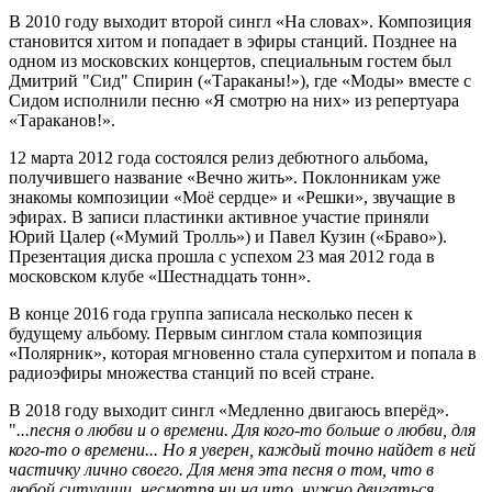
В 2010 году выходит второй сингл «На словах». Композиция
становится хитом и попадает в эфиры станций. Позднее на
одном из московских концертов, специальным гостем был
Дмитрий "Сид" Спирин («Тараканы!»), где «Моды» вместе с
Сидом исполнили песню «Я смотрю на них» из репертуара
«Тараканов!».
12 марта 2012 года состоялся релиз дебютного альбома,
получившего название «Вечно жить». Поклонникам уже
знакомы композиции «Моё сердце» и «Решки», звучащие в
эфирах. В записи пластинки активное участие приняли
Юрий Цалер («Мумий Тролль») и Павел Кузин («Браво»).
Презентация диска прошла с успехом 23 мая 2012 года в
московском клубе «Шестнадцать тонн».
В конце 2016 года группа записала несколько песен к
будущему альбому. Первым синглом стала композиция
«Полярник», которая мгновенно стала суперхитом и попала в
радиоэфиры множества станций по всей стране.
В 2018 году выходит сингл «Медленно двигаюсь вперёд».
"
...песня о любви и о времени. Для кого-то больше о любви, для
кого-то о времени... Но я уверен, каждый точно найдет в ней
частичку лично своего. Для меня эта песня о том, что в
любой ситуации, несмотря ни на что, нужно двигаться