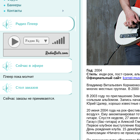
Баннеры
Контакты
Радио Плеер
Радио Кристина
Сейчас в эфире
Год
: 2004
Стиль
: инди-рок, пост-гранж, а
Плеер пока молчит
Официальный сайт
:
kornei-mus
Владимир Витальевич Корниенко ро
Стол заказов
многих местных группах. В 2000
В 2003 году по приглашению Зе
Сейчас заказы не принимаются.
сольным альбомом. Запись начал
Юрий Цалер, хорошо известные 
20 июня 2004 года на рок-фести
воздух». Ему аккомпанировал то
гитаре. Спустя неделю, 27 июня
Гагауз (бас-гитара) и Алексей Гл
Первое клубное выступление Кор
День рождения клуба. 15 декабр
Композиции «Ничего не происходи
По окончании тура «Вендетта» К