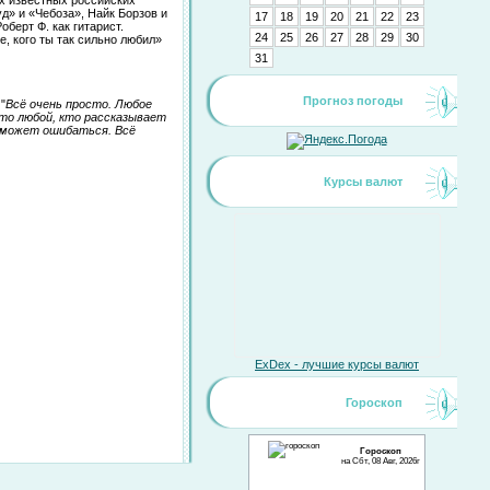
д» и «Чебоза», Найк Борзов и
17
18
19
20
21
22
23
берт Ф. как гитарист.
24
25
26
27
28
29
30
, кого ты так сильно любил»
31
Прогноз погоды
"
Всё очень просто. Любое
что любой, кто рассказывает
 может ошибаться. Всё
Курсы валют
ExDex - лучшие курсы валют
Гороскоп
Гороскоп
на Сбт, 08 Авг, 2026г