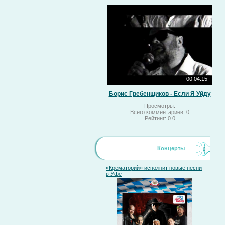
00:04:15
Борис Гребенщиков - Если Я Уйду
Просмотры:
Всего комментариев:
0
Рейтинг:
0.0
Концерты
«Крематорий» исполнит новые песни
в Уфе