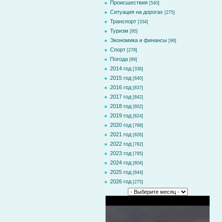
Происшествия
[540]
Ситуация на дорогах
[275]
Транспорт
[334]
Туризм
[95]
Экономика и финансы
[96]
Спорт
[278]
Погода
[89]
2014 год
[336]
2015 год
[840]
2016 год
[837]
2017 год
[842]
2018 год
[802]
2019 год
[824]
2020 год
[768]
2021 год
[826]
2022 год
[782]
2023 год
[795]
2024 год
[804]
2025 год
[844]
2026 год
[275]