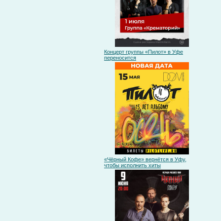
Концерт группы «Пилот» в Уфе
переносится
«Чёрный Кофе» вернётся в Уфу,
чтобы исполнить хиты