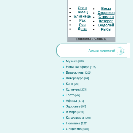
Овен
Весы
Телец
Скорпион
Близнецы
Стрелец
Рак
Козерог
Лев
Водолей
Дева
Рыбы
Гороскопы и Сонники
Архив новостей
Музыка
[899]
Новинки эфира
[125]
Видеоклипы
[205]
Литература
[67]
Кино
[75]
Культура
[205]
Театр
[42]
Афиша
[479]
Здоровье
[94]
В мире
[653]
Катаклизмы
[205]
Политика
[122]
Общество
[540]