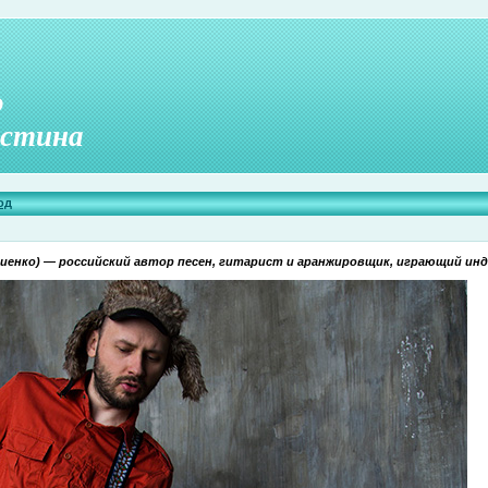
о
стина
од
ниенко) — российский автор песен, гитарист и аранжировщик, играющий инд