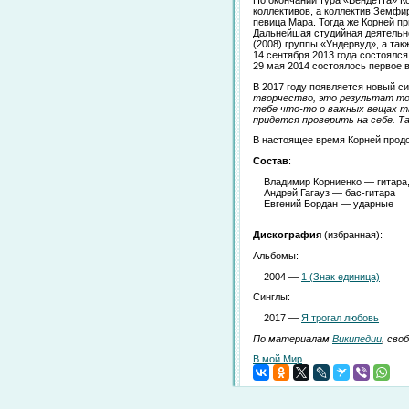
коллективов, а коллектив Земфи
певица Мара. Тогда же Корней п
Дальнейшая студийная деятельно
(2008) группы «Ундервуд», а так
14 сентября 2013 года состоялс
29 мая 2014 состоялось первое 
В 2017 году появляется новый си
творчество, это результат тог
тебе что-то о важных вещах т
придется проверить на себе. Та
В настоящее время Корней прод
Состав
:
Владимир Корниенко — гитара,
Андрей Гагауз — бас-гитара
Евгений Бордан — ударные
Дискография
(избранная):
Альбомы:
2004 —
1 (Знак единица)
Синглы:
2017 —
Я трогал любовь
По материалам
Википедии
, сво
В мой Мир