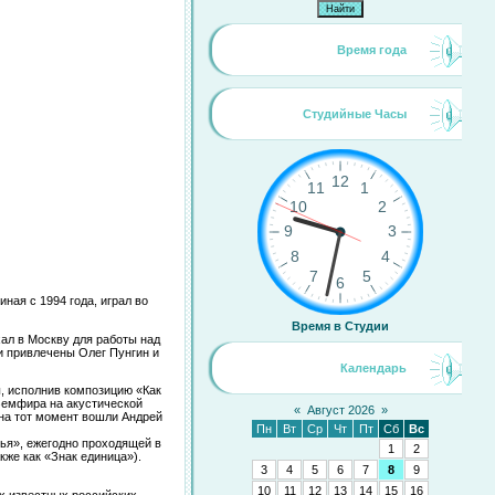
Время года
Студийные Часы
иная с 1994 года, играл во
Время в Студии
ал в Москву для работы над
и привлечены Олег Пунгин и
Календарь
, исполнив композицию «Как
 Земфира на акустической
«
Август 2026
»
 на тот момент вошли Андрей
Пн
Вт
Ср
Чт
Пт
Сб
Вс
лья», ежегодно проходящей в
1
2
кже как «Знак единица»).
3
4
5
6
7
8
9
10
11
12
13
14
15
16
их известных российских