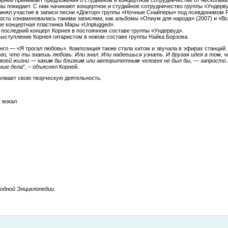
ры покидает. С ним начинают концертное и студийное сотрудничество группы «Ундерву
ринял участие в записи песни «Доктор» группы «Ночные Снайперы» под псевдонимом Ро
сть ознаменовалась такими записями, как альбомы «Опиум для народа» (2007) и «Все
же концертная пластинка Мары «Unplugged».
я последний концерт Корнея в постоянном составе группы «Ундервуд».
выступление Корнея гитаристом в новом составе группы Найка Борзова.
нгл — «Я трогал любовь». Композиция также стала хитом и звучала в эфирах станций. 
о, что ты знаешь любовь. Или знал. Или надеешься узнать. И другая идея в том, 
воей жизни — каким бы близким или авторитетным человек не был бы, — запросто
кие дела
", – объяснял Корней.
олжает свою творческую деятельность.
 вокал
бодной Энциклопедии.