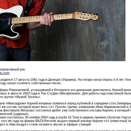
льтернативный рок
ic.com
дился 17 августа 1981 года в Донецке (Украина). На гитаре начал играть в 9 лет. Нач
 году начал сочинять собственные песни.
мфиры Рамазановой, услышавшей в Интернете его домашние демозаписи, Корней выех
ась в августе 2003 года в Тон-Студии «Мосфильма». Для работы над пластинкой был
по группе «Мумий Тролль».
вале «Максидром» Корней впервые появился перед публикой в середине сэта Земфиры
т же состав, который играл весь сэт: Пунгин, Цалер, клавишник Иван Фармаковский и
 на фестивале Мегахаус состоялся дебют уже собственного состава Корнея, в который
ивинский (ударные).
нея состоялось 30 ноября 2004 года в клубе 16 Тонн в рамках премии «Золотая Горгу
я того же года на фирме BAZA Records вышел первый альбом Корнея «1» (известный та
т» и «Как воздух» стали хитами и звучат в эфирах станций.
орней принимает предложения о студийном и концертном сотрудничестве от нескольк