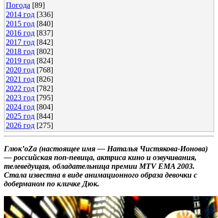
Погода
[89]
2014 год
[336]
2015 год
[840]
2016 год
[837]
2017 год
[842]
2018 год
[802]
2019 год
[824]
2020 год
[768]
2021 год
[826]
2022 год
[782]
2023 год
[795]
2024 год
[804]
2025 год
[844]
2026 год
[275]
Глюк’oZa (настоящее имя — Наталья Чистякова-Ионова)
— российская поп-певица, актриса кино и озвучивания,
телеведущая, обладательница премии MTV EMA 2003.
Стала известна в виде анимационного образа девочки с
доберманом по кличке Дюк.