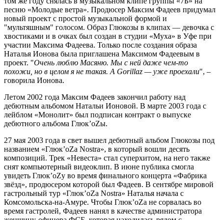
том же году снялась в музыкальном клипе группы «7Б» на
песню «Молодые ветра». Продюсер Максим Фадеев придумал
новый проект с простой музыкальной формой и
"мультяшным" голосом. Образ Глюкозы в клипах — девочка с
хвостиками и в очках был создан в студии «Муха» в Уфе при
участии Максима Фадеева. Только после создания образа
Наталья Ионова была приглашена Максимом Фадеевым в
проект. "
Очень люблю Масяню. Мы с ней даже чем-то
похожи, но в целом я не такая. А Gorillaz — уже проехали
", –
говорила Ионова.
Летом 2002 года Максим Фадеев закончил работу над
дебютным альбомом Натальи Ионовой. В марте 2003 года с
лейблом «Монолит» был подписан контракт о выпуске
дебютного альбома Глюк’oZы.
27 мая 2003 года в свет вышел дебютный альбом Глюкозы под
названием «Глюк’oZa Nostra», в который вошли десять
композиций. Трек «Невеста» стал суперхитом, на него также
снят компьютерный видеоклип. В июне публика смогла
увидеть Глюк’oZу во время финального концерта «Фабрика
звёзд», продюсером которой был Фадеев. В сентябре мировой
гастрольный тур «Глюк’oZa Nostra» Наталья начала с
Комсомольска-на-Амуре. Чтобы Глюк’oZa не сорвалась во
время гастролей, Фадеев нанял в качестве администратора
женщину-офицера ФСБ, которая находилась рядом с