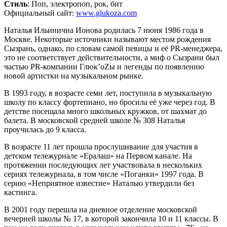
Стиль
: Поп, электропоп, рок, бит
Официальный сайт:
www.glukoza.com
Наталья Ильинична Ионова родилась 7 июня 1986 года в
Москве. Некоторые источники называют местом рождения
Сызрань, однако, по словам самой певицы и её PR-менеджера,
это не соответствует действительности, а миф о Сызрани был
частью PR-компании Глюк’oZы и легенды по появлению
новой артистки на музыкальном рынке.
В 1993 году, в возрасте семи лет, поступила в музыкальную
школу по классу фортепиано, но бросила её уже через год. В
детстве посещала много школьных кружков, от шахмат до
балета. В московской средней школе № 308 Наталья
проучилась до 9 класса.
В возрасте 11 лет прошла прослушивание для участия в
детском тележурнале «Ералаш» на Первом канале. На
протяжении последующих лет участвовала в нескольких
сериях тележурнала, в том числе «Поганки» 1997 года. В
серию «Неприятное известие» Наталью утвердили без
кастинга.
В 2001 году перешла на дневное отделение московской
вечерней школы № 17, в которой закончила 10 и 11 классы. В