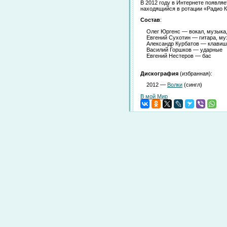
В 2012 году в Интернете появля
находящийся в ротации «Радио К
Состав
:
Олег Юргенс — вокал, музыка, 
Евгений Сухотин — гитара, му
Александр Курбатов — клавишн
Василий Горшков — ударные
Евгений Нестеров — бас
Дискография
(избранная):
2012 —
Волки
(сингл)
В мой Мир