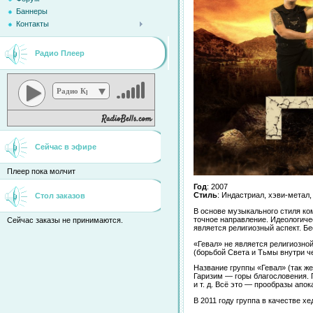
Баннеры
Контакты
Радио Плеер
Радио Кристина
Сейчас в эфире
Плеер пока молчит
Год
: 2007
Стиль
: Индастриал, хэви-метал,
Стол заказов
В основе музыкального стиля ко
точное направление. Идеологиче
Сейчас заказы не принимаются.
является религиозный аспект. Б
«Гевал» не является религиозно
(борьбой Света и Тьмы внутри че
Название группы «Гевал» (так же
Гаризим — горы благословения. П
и т. д. Всё это — прообразы апо
В 2011 году группа в качестве х