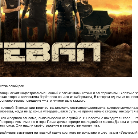
 готический рок
манды лежит индастриал смешанный с элементами готики и альтернативы. В связи с э
ская сторона коллектива берёт свое начало из киберпанка, В котором одним из осно
есспорно вероисповедание — это личное дело каждого.
й группой. В концепции творчества заложено состояние фронтмена, которое можно наз
ловека), когда не до конца утвердившаяся суть, не приняв ничью сторону, находится 
 как и первого альбома) было выбрано не случайно. В Палестине находится Гевал — г
о преданиям, именно с горы Гевал должен придти последний из колена Данова и прине
калипсиса. Они нашли своё отражение в творчестве коллектива.
едлайнеров выступает на главной сцене крупного регионального фестиваля «Уральский