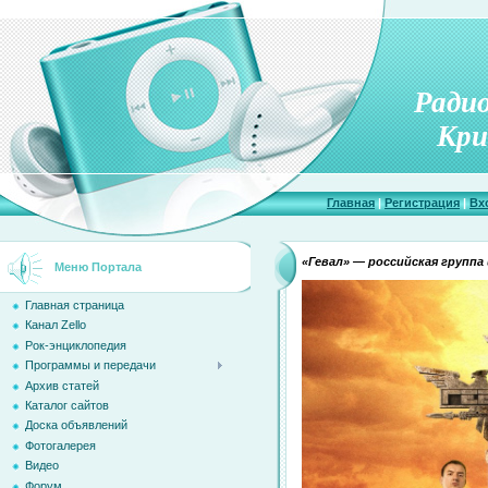
Ради
Кри
Главная
|
Регистрация
|
Вх
«Гевал» — российская группа
Меню Портала
Главная страница
Канал Zello
Рок-энциклопедия
Программы и передачи
Архив статей
Каталог сайтов
Доска объявлений
Фотогалерея
Видео
Форум