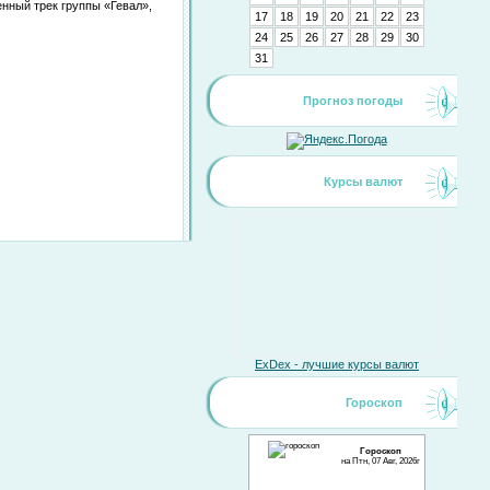
нный трек группы «Гевал»,
17
18
19
20
21
22
23
24
25
26
27
28
29
30
31
Прогноз погоды
Курсы валют
ExDex - лучшие курсы валют
Гороскоп
Гороскоп
на Птн, 07 Авг, 2026г