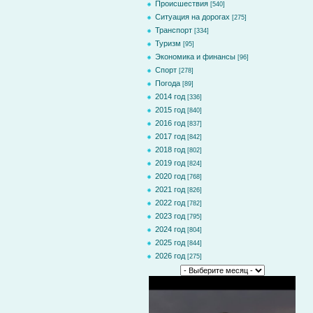
Происшествия
[540]
Ситуация на дорогах
[275]
Транспорт
[334]
Туризм
[95]
Экономика и финансы
[96]
Спорт
[278]
Погода
[89]
2014 год
[336]
2015 год
[840]
2016 год
[837]
2017 год
[842]
2018 год
[802]
2019 год
[824]
2020 год
[768]
2021 год
[826]
2022 год
[782]
2023 год
[795]
2024 год
[804]
2025 год
[844]
2026 год
[275]