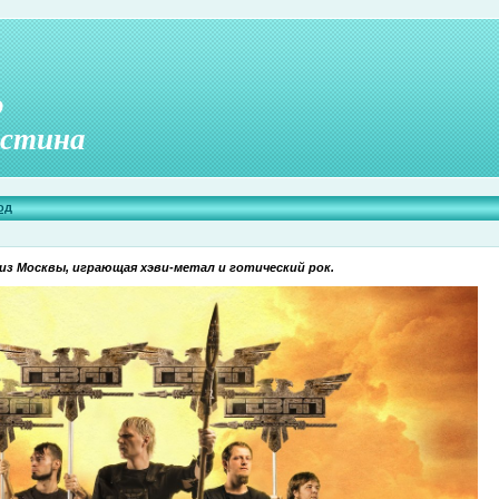
о
стина
од
 из Москвы, играющая хэви-метал и готический рок.