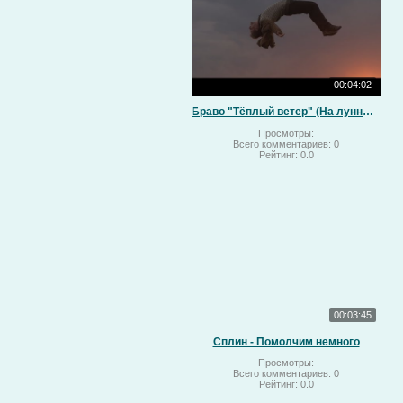
00:04:02
Браво "Тёплый ветер" (На лунный свет)
Просмотры:
Всего комментариев:
0
Рейтинг:
0.0
00:03:45
Сплин - Помолчим немного
Просмотры:
Всего комментариев:
0
Рейтинг:
0.0