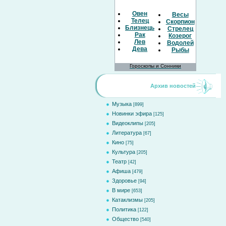
Овен
Весы
Телец
Скорпион
Близнецы
Стрелец
Рак
Козерог
Лев
Водолей
Дева
Рыбы
Гороскопы и Сонники
Архив новостей
Музыка
[899]
Новинки эфира
[125]
Видеоклипы
[205]
Литература
[67]
Кино
[75]
Культура
[205]
Театр
[42]
Афиша
[479]
Здоровье
[94]
В мире
[653]
Катаклизмы
[205]
Политика
[122]
Общество
[540]