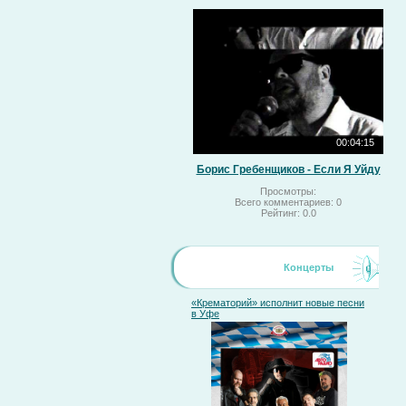
00:04:15
Борис Гребенщиков - Если Я Уйду
Просмотры:
Всего комментариев:
0
Рейтинг:
0.0
Концерты
«Крематорий» исполнит новые песни
в Уфе