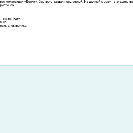
ется композиция «Волки», быстро ставшая популярной. На данный момент это единстве
ристина».
тексты, идея
зыка
ые, электроника