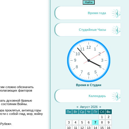
Время года
Студийные Часы
Время в Студии
тим сложно обозначить
вополагающих факторов
Календарь
вать духовной бранью
в состоянии Войны.
«
Август 2026
»
ора проклятья, антипод горы
Пн
Вт
Ср
Чт
Пт
Сб
Вс
сти с собой глад, мор, войну
1
2
3
4
5
6
7
8
9
 Рубеж».
10
11
12
13
14
15
16