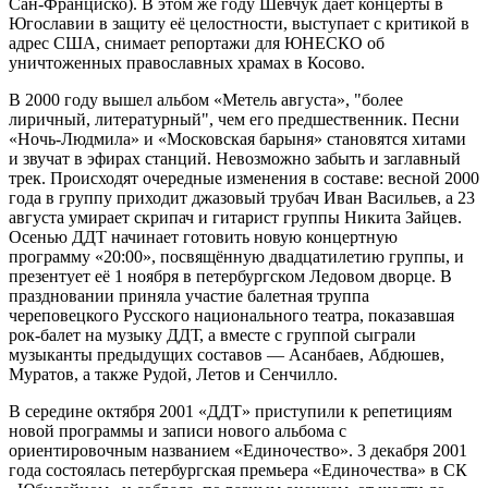
Сан-Франциско). В этом же году Шевчук даёт концерты в
Югославии в защиту её целостности, выступает с критикой в
адрес США, снимает репортажи для ЮНЕСКО об
уничтоженных православных храмах в Косово.
В 2000 году вышел альбом «Метель августа», "более
лиричный, литературный", чем его предшественник. Песни
«Ночь-Людмила» и «Московская барыня» становятся хитами
и звучат в эфирах станций. Невозможно забыть и заглавный
трек. Происходят очередные изменения в составе: весной 2000
года в группу приходит джазовый трубач Иван Васильев, а 23
августа умирает скрипач и гитарист группы Никита Зайцев.
Осенью ДДТ начинает готовить новую концертную
программу «20:00», посвящённую двадцатилетию группы, и
презентует её 1 ноября в петербургском Ледовом дворце. В
праздновании приняла участие балетная труппа
череповецкого Русского национального театра, показавшая
рок-балет на музыку ДДТ, а вместе с группой сыграли
музыканты предыдущих составов — Асанбаев, Абдюшев,
Муратов, а также Рудой, Летов и Сенчилло.
В середине октября 2001 «ДДТ» приступили к репетициям
новой программы и записи нового альбома с
ориентировочным названием «Единочество». 3 декабря 2001
года состоялась петербургская премьера «Единочества» в СК