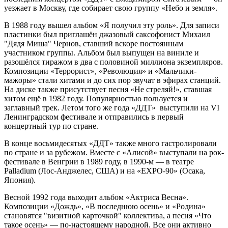
уезжает в Москву, где собирает свою группу «Небо и земля».
В 1988 году вышел альбом «Я получил эту роль». Для записи
пластинки был приглашён джазовый саксофонист Михаил
"Дядя Миша" Чернов, ставший вскоре постоянным
участником группы. Альбом был выпущен на виниле и
разошёлся тиражом в два с половиной миллиона экземпляров.
Композиции «Террорист», «Революция» и «Мальчики-
мажоры» стали хитами и до сих пор звучат в эфирах станций.
На диске также присутствует песня «Не стреляй!», ставшая
хитом ещё в 1982 году. Популярностью пользуется и
заглавный трек. Летом того же года «ДДТ» выступили на VI
Ленинградском фестивале и отправились в первый
концертный тур по стране.
В конце восьмидесятых «ДДТ» также много гастролировали
по стране и за рубежом. Вместе с «Алисой» выступали на рок-
фестивале в Венгрии в 1989 году, в 1990-м — в театре
Palladium (Лос-Анджелес, США) и на «EXPO-90» (Осака,
Япония).
Весной 1992 года выходит альбом «Актриса Весна».
Композиции «Дождь», «В последнюю осень» и «Родина»
становятся "визитной карточкой" коллектива, а песня «Что
такое осень» — по-настоящему народной. Все они активно