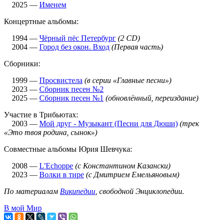
2025 —
Именем
Концертные альбомы:
1994 —
Чёрный пёс Петербург
(2 CD)
2004 —
Город без окон. Вход
(Первая часть)
Сборники:
1999 —
Просвистела
(в серии «Главные песни»)
2023 —
Сборник песен №2
2025 —
Сборник песен №1
(обновлённый, переиздание)
Участие в Трибьютах:
2003 —
Мой друг - Музыкант (Песни для Дюши)
(трек
«Это твоя родина, сынок»)
Совместные альбомы Юрия Шевчука:
2008 —
L'Echoppe
(с Константином Казански)
2023 —
Волки в тире
(с Дмитрием Емельяновым)
По материалам
Википедии
, свободной Энциклопедии.
В мой Мир