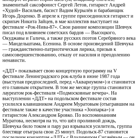
знаменитый саксофонист Сергей Летов, гитарист Андрей
«Худой» Васильев, басист Вадим Курылёв и барабанщик
Игорь Доценко. В апреле к группе присоединился гитарист и
скрипач Никита Зайцев, в мае коллектив выступает на
фестивале «Рок-Нива-87». Свои ранние композиции Шевчук
писал под влиянием советских бардов — Высоцкого,
Окуджавы и Галича, а также русских поэтов Серебряного века
— Мандельштама, Есенина. В основе произведений Шевчука
— гражданственно-патриотическая лирика, призыв к
самосовершенствованию, отказу от насилия и преодолению
ненависти.
«ДДТ» показывает свою концертную программу на V
фестивале Ленинградского рок-клуба в июне 1987 года
(выступая предпоследней, перед «Аквариумом») и становится
его главным открытием. В том же месяце группа становится
лауреатом рок-фестиваля «Подмосковные вечера». На
выступлении «ДДТ» на подольском фестивале состав
усилился клавишником Андреем Муратовым (отыгравшим на
фестивале также в качестве участника «Зоопарка») и
гитаристом Александром Бровко. По воспоминаниям
Муратова, несмотря на то, что шёл проливной дождь,
Шевчука било током и пару раз взрывался усилитель, группа
блестяще отыграла свои 25 минут. Подольск-87 становится
последним концертом «ДДТ» с Владимиром Сигачёвым — он