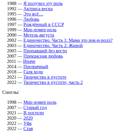
1988 —
Я получил эту роль
1992 —
Актриса весна
1995 —
Это всё…
1996 —
Любовь
1997 —
Рождённый в СССР
1999 —
Мир номер ноль
2000 —
Метель августа
2002 —
Единочество. Часть 1: Мама это рок-н-ролл?
2003 —
Единочество. Часть 2: Живой
2005 —
Пропавший без вести
2007 —
Прекрасная любовь
2011 —
Иначе
2014 —
Прозрачный
2018 —
Галя ходи
2021 —
Творчество в пустоте
2022 —
Творчество в пустоте, часть 2
Синглы:
1998 —
Мир номер ноль
2007 —
Старый год
2021 —
В постели
2020 —
2020
2022 —
Уфа
2022 —
Стая