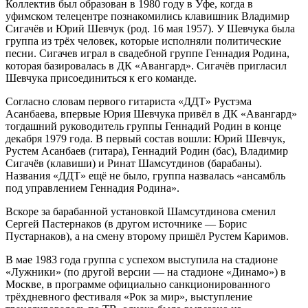
Коллектив был образован в 1980 году в Уфе, когда в
уфимском телецентре познакомились клавишник Владимир
Сигачёв и Юрий Шевчук (род. 16 мая 1957). У Шевчука была
группа из трёх человек, которые исполняли политические
песни. Сигачев играл в свадебной группе Геннадия Родина,
которая базировалась в ДК «Авангард». Сигачёв пригласил
Шевчука присоединиться к его команде.
Согласно словам первого гитариста «ДДТ» Рустэма
Асанбаева, впервые Юрия Шевчука привёл в ДК «Авангард»
тогдашний руководитель группы Геннадий Родин в конце
декабря 1979 года. В первый состав вошли: Юрий Шевчук,
Рустем Асанбаев (гитара), Геннадий Родин (бас), Владимир
Сигачёв (клавиши) и Ринат Шамсутдинов (барабаны).
Названия «ДДТ» ещё не было, группа назвалась «ансамбль
под управлением Геннадия Родина».
Вскоре за барабанной установкой Шамсутдинова сменил
Сергей Пастернаков (в другом источнике — Борис
Пустарнаков), а на смену второму пришёл Рустем Каримов.
В мае 1983 года группа с успехом выступила на стадионе
«Лужники» (по другой версии — на стадионе «Динамо») в
Москве, в программе официально санкционированного
трёхдневного фестиваля «Рок за мир», выступление