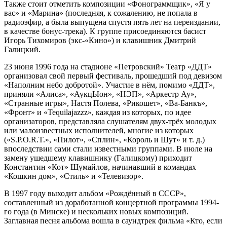
Также стоит отметить композиции «Фонограммщик», «Я у
вас» и «Марина» (последняя, к сожалению, не попала в
радиоэфир, а была выпущена спустя пять лет на переиздании,
в качестве бонус-трека). К группе присоединяются басист
Игорь Тихомиров (экс-«Кино») и клавишник Дмитрий
Галицкий.
23 июня 1996 года на стадионе «Петровский» Театр «ДДТ»
организовал свой первый фестиваль, прошедший под девизом
«Наполним небо добротой». Участие в нём, помимо «ДДТ»,
приняли «Алиса», «АукцЫон», «НЭП», «Аркестр Ау»,
«Странные игры», Настя Полева, «Рикошет», «Ва-Банкъ»,
«Фронт» и «Tequilajazzz», каждая из которых, по идее
организаторов, представляла слушателям двух-трёх молодых
или малоизвестных исполнителей, многие из которых
(«S.P.O.R.T.», «Пилот», «Сплин», «Король и Шут» и т. д.)
впоследствии сами стали известными группами. В июле на
замену ушедшему клавишнику (Галицкому) приходит
Константин «Кот» Шумайлов, начинавший в командах
«Кошкин дом», «Стиль» и «Телевизор».
В 1997 году выходит альбом «Рождённый в СССР»,
составленный из доработанной концертной программы 1994-
го года (в Минске) и нескольких новых композиций.
Заглавная песня альбома вошла в саундтрек фильма «Кто, если