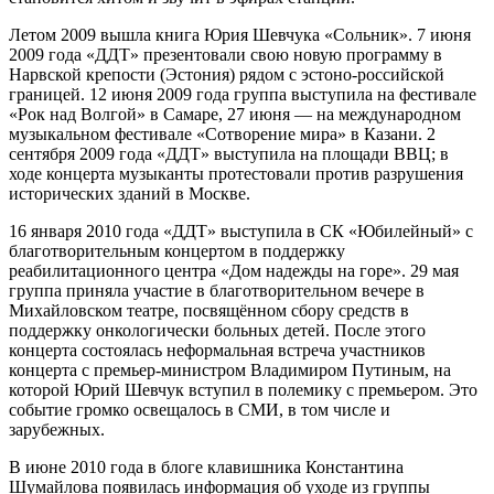
Летом 2009 вышла книга Юрия Шевчука «Сольник». 7 июня
2009 года «ДДТ» презентовали свою новую программу в
Нарвской крепости (Эстония) рядом с эстоно-российской
границей. 12 июня 2009 года группа выступила на фестивале
«Рок над Волгой» в Самаре, 27 июня — на международном
музыкальном фестивале «Сотворение мира» в Казани. 2
сентября 2009 года «ДДТ» выступила на площади ВВЦ; в
ходе концерта музыканты протестовали против разрушения
исторических зданий в Москве.
16 января 2010 года «ДДТ» выступила в СК «Юбилейный» с
благотворительным концертом в поддержку
реабилитационного центра «Дом надежды на горе». 29 мая
группа приняла участие в благотворительном вечере в
Михайловском театре, посвящённом сбору средств в
поддержку онкологически больных детей. После этого
концерта состоялась неформальная встреча участников
концерта с премьер-министром Владимиром Путиным, на
которой Юрий Шевчук вступил в полемику с премьером. Это
событие громко освещалось в СМИ, в том числе и
зарубежных.
В июне 2010 года в блоге клавишника Константина
Шумайлова появилась информация об уходе из группы