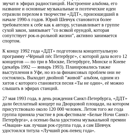
звучат в эфирах радиостанций. Настроение альбома, его
название и основные музыкальные и поэтические идеи
отразили перелом в творчестве «ДДТ», произошедший в
начале 1990-х годов. Юрий Шевчук становится более
требователен к себе как к автору, устанавливает в группе
сухой закон, завязывает "со всякой ерундой, которая
сопутствует рок-н-рольной жизни", активно занимается
спортом.
К концу 1992 года «ДДТ» подготовила концептуальную
программу «Чёрный пёс Петербург», с которой дала всего 12
концертов — по три в Москве, Петербурге, Минске и Киеве
(декабрь 1992 — январь 1993). Планировались также
выступления в Уфе, но из-за финансовых проблем они не
состоялись. Выходит двойной "живой" альбом, одним из
хитов с которого становится песня «Ты не один», её можно
слышать в эфирах станций.
27 мая 1993 года, в день рождения Санкт-Петербурга, «ДДТ»
дали бесплатный концерт на Дворцовой площади, на котором
присутствовало около 120 000 человек. Летом того же года
группа приняла участие в рок-фестивале «Белые Ночи Санкт-
Петербурга», а осенью была удостоена музыкальной премии
«Овация» как лучшая рок-группа года, а сам Шевчук
удостоился титула «Лучший рок-певец года».