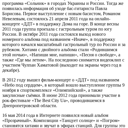
программа «Сольник» в городах Украины и России. Тогда же
появилась информация об уходе бас-гитариста Павла
Борисова. Первое выступление с новым басистом, Романом
Невелевым, состоялось 21 апреля 2011 года на онлайн-
концерте «ДДТ» в поддержку Дома на горе. В конце весны
2011 года группа проехала с гастрольным туром по югу
России. В октябре 2011 года состоялся выход нового
номерного альбома под названием «Иначе», в поддержку
которого начался масштабный гастрольный тур по России и за
рубежом. Хитами с двойного альбома стали «Родившимся
этой ночью», «Напиши мне, напиши», «Песня о свободе», а
также «Где мы летим». На последнюю снимается видеоклип с
участием Чулпан Хаматовой (выходит на экраны через год в
декабре).
В 2012 году вышел фильм-концерт о «ДДТ» под названием
«Небо под сердцем», в который вошло выступление группы 9
ноября в спорткомплексе «Олимпийский», а также
закулисные съёмки. В июне 2012 года принимали участие в
рок-фестивале «The Best City Ua», проводившемся в
Днепропетровской области.
16 мая 2014 года в Интернете появился новый альбом
«Прозрачный». Композиции «Танцует солнце» и «Погром»
становятся хитами и звучат в эфирах станций. Для группы это