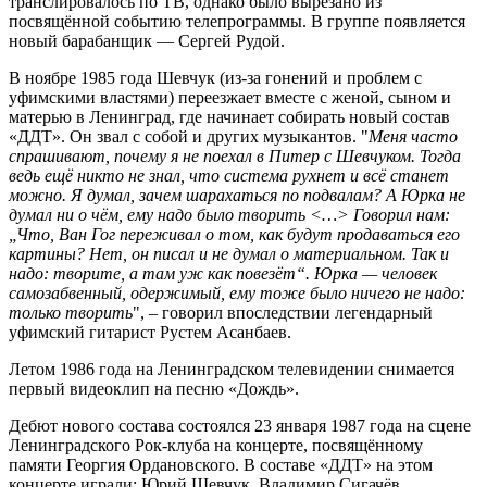
транслировалось по ТВ, однако было вырезано из
посвящённой событию телепрограммы. В группе появляется
новый барабанщик — Сергей Рудой.
В ноябре 1985 года Шевчук (из-за гонений и проблем с
уфимскими властями) переезжает вместе с женой, сыном и
матерью в Ленинград, где начинает собирать новый состав
«ДДТ». Он звал с собой и других музыкантов. "
Меня часто
спрашивают, почему я не поехал в Питер с Шевчуком. Тогда
ведь ещё никто не знал, что система рухнет и всё станет
можно. Я думал, зачем шарахаться по подвалам? А Юрка не
думал ни о чём, ему надо было творить <…> Говорил нам:
„Что, Ван Гог переживал о том, как будут продаваться его
картины? Нет, он писал и не думал о материальном. Так и
надо: творите, а там уж как повезёт“. Юрка — человек
самозабвенный, одержимый, ему тоже было ничего не надо:
только творить
", – говорил впоследствии легендарный
уфимский гитарист Рустем Асанбаев.
Летом 1986 года на Ленинградском телевидении снимается
первый видеоклип на песню «Дождь».
Дебют нового состава состоялся 23 января 1987 года на сцене
Ленинградского Рок-клуба на концерте, посвящённому
памяти Георгия Ордановского. В составе «ДДТ» на этом
концерте играли: Юрий Шевчук, Владимир Сигачёв,