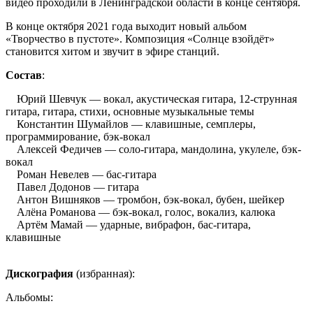
видео проходили в Ленинградской области в конце сентября.
В конце октября 2021 года выходит новый альбом
«Творчество в пустоте». Композиция «Солнце взойдёт»
становится хитом и звучит в эфире станций.
Состав
:
Юрий Шевчук — вокал, акустическая гитара, 12-струнная
гитара, гитара, стихи, основные музыкальные темы
Константин Шумайлов — клавишные, семплеры,
программирование, бэк-вокал
Алексей Федичев — соло-гитара, мандолина, укулеле, бэк-
вокал
Роман Невелев — бас-гитара
Павел Додонов — гитара
Антон Вишняков — тромбон, бэк-вокал, бубен, шейкер
Алёна Романова — бэк-вокал, голос, вокализ, калюка
Артём Мамай — ударные, вибрафон, бас-гитара,
клавишные
Дискография
(избранная):
Альбомы: