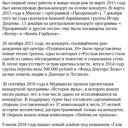
был первый опыт работы в жанре инди-рок (в марте 2015 года
был анонсирован фильм-концерт на основе концерта 26 марта
2015 года в Минске с программой «Прозрачный»). 7 декабря
того же года скончался бывший барабанщик группы Игорь
Доценко. 13 декабря на центральном концерте программы «/
Прозрачный/ и другие песни» ему были посвящены песни
«Ветер» и «Конёк-Горбунок».
26 октября 2015 года, на концерте, посвящённом дню
рождения арт-центра «Пушкинская, 10» были представлены
новые песни группы, одна из которых («Русская весна») стала
одной из самых обсуждаемых в новостях и социальных сетях.
В песне присутствует острая критика власти, хотя в 2014 году
группа перечислила 500 000 рублей в «Фонд Доктора Лизы» с
целью помочь людям в Донецке и Луганске.
30 сентября 2016 года в Мурманске прошла презентация
концертной программы «История звука», в которую вошли
песни разных лет, в том числе давно не исполнявшиеся на
концертах. В поддержку турне был составлен одноимённый
сборник (составленный из 37 композиций в честь 37-летней
истории коллектива), распространяемый только на концертах.
В сборник вошла новая композиция «Любовь не пропала».
9 июня 2018 года вышел новый альбом под названием «Галя