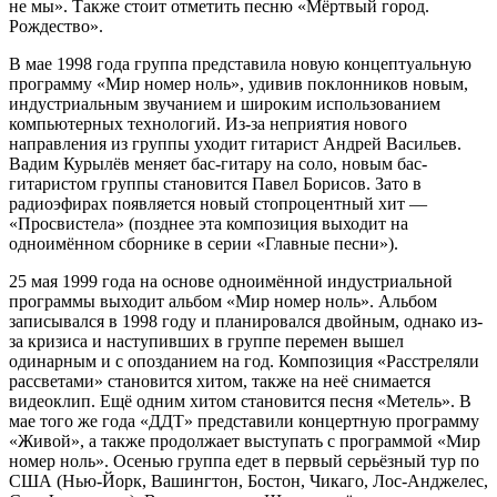
не мы». Также стоит отметить песню «Мёртвый город.
Рождество».
В мае 1998 года группа представила новую концептуальную
программу «Мир номер ноль», удивив поклонников новым,
индустриальным звучанием и широким использованием
компьютерных технологий. Из-за неприятия нового
направления из группы уходит гитарист Андрей Васильев.
Вадим Курылёв меняет бас-гитару на соло, новым бас-
гитаристом группы становится Павел Борисов. Зато в
радиоэфирах появляется новый стопроцентный хит —
«Просвистела» (позднее эта композиция выходит на
одноимённом сборнике в серии «Главные песни»).
25 мая 1999 года на основе одноимённой индустриальной
программы выходит альбом «Мир номер ноль». Альбом
записывался в 1998 году и планировался двойным, однако из-
за кризиса и наступивших в группе перемен вышел
одинарным и с опозданием на год. Композиция «Расстреляли
рассветами» становится хитом, также на неё снимается
видеоклип. Ещё одним хитом становится песня «Метель». В
мае того же года «ДДТ» представили концертную программу
«Живой», а также продолжает выступать с программой «Мир
номер ноль». Осенью группа едет в первый серьёзный тур по
США (Нью-Йорк, Вашингтон, Бостон, Чикаго, Лос-Анджелес,