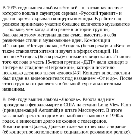
В 1995 году вышел альбом «Это всё…», заглавная песня с
которого вошла в саундтрек сериала «Русский транзит» и
долгое время закрывала концерты команды. В работе над
релизом принимало участие большое количество музыкантов
— больше, чем когда-либо ранее в истории группы, —
благодаря этому материал диска сумел вместить в себя
различные стили и музыкальные идеи. Композиции
«Глазища», «Четыре окна», «Агидель (Белая река)» и «Ветер»
также становятся хитами и звучат в эфирах станций. На
песню «Агидель (Белая река)» снимается видеоклип. 25 июня
того же года в честь 15-летия группы «ДДТ» дали концерт в
Питере на стадионе «Петровский», который посетило
несколько десятков тысяч человек[43]. Концерт впоследствии
был издан на видеоносителях под названием «От и до». После
этого группа отправляется в большой тур с аналогичным
названием.
В 1996 году вышел альбом «Любовь». Работа над ним
проходила в феврале-марте в США на студии Long View Farm
(принадлежащей Aerosmith) в штате Массачусетс. В итоге
заглавный трек стал одним из наиболее знаковых в 1990-х
годах, а видеоклип долго не сходил с телеэкранов.
Композиция «Далеко, Далеко» тоже часто звучала с экранов
(её концертное исполнение в социальном рекламном ролике).