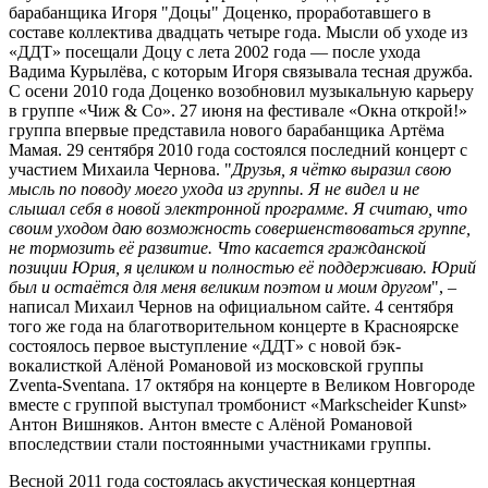
барабанщика Игоря "Доцы" Доценко, проработавшего в
составе коллектива двадцать четыре года. Мысли об уходе из
«ДДТ» посещали Доцу с лета 2002 года — после ухода
Вадима Курылёва, с которым Игоря связывала тесная дружба.
С осени 2010 года Доценко возобновил музыкальную карьеру
в группе «Чиж & Co». 27 июня на фестивале «Окна открой!»
группа впервые представила нового барабанщика Артёма
Мамая. 29 сентября 2010 года состоялся последний концерт с
участием Михаила Чернова. "
Друзья, я чётко выразил свою
мысль по поводу моего ухода из группы. Я не видел и не
слышал себя в новой электронной программе. Я считаю, что
своим уходом даю возможность совершенствоваться группе,
не тормозить её развитие. Что касается гражданской
позиции Юрия, я целиком и полностью её поддерживаю. Юрий
был и остаётся для меня великим поэтом и моим другом
", –
написал Михаил Чернов на официальном сайте. 4 сентября
того же года на благотворительном концерте в Красноярске
состоялось первое выступление «ДДТ» с новой бэк-
вокалисткой Алёной Романовой из московской группы
Zventa-Sventana. 17 октября на концерте в Великом Новгороде
вместе с группой выступал тромбонист «Markscheider Kunst»
Антон Вишняков. Антон вместе с Алёной Романовой
впоследствии стали постоянными участниками группы.
Весной 2011 года состоялась акустическая концертная