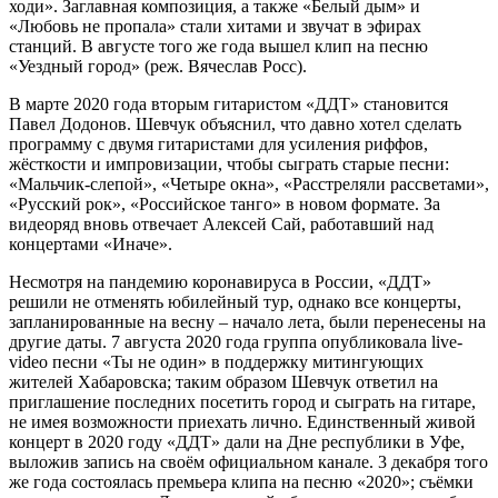
ходи». Заглавная композиция, а также «Белый дым» и
«Любовь не пропала» стали хитами и звучат в эфирах
станций. В августе того же года вышел клип на песню
«Уездный город» (реж. Вячеслав Росс).
В марте 2020 года вторым гитаристом «ДДТ» становится
Павел Додонов. Шевчук объяснил, что давно хотел сделать
программу с двумя гитаристами для усиления риффов,
жёсткости и импровизации, чтобы сыграть старые песни:
«Мальчик-слепой», «Четыре окна», «Расстреляли рассветами»,
«Русский рок», «Российское танго» в новом формате. За
видеоряд вновь отвечает Алексей Сай, работавший над
концертами «Иначе».
Несмотря на пандемию коронавируса в России, «ДДТ»
решили не отменять юбилейный тур, однако все концерты,
запланированные на весну – начало лета, были перенесены на
другие даты. 7 августа 2020 года группа опубликовала live-
video песни «Ты не один» в поддержку митингующих
жителей Хабаровска; таким образом Шевчук ответил на
приглашение последних посетить город и сыграть на гитаре,
не имея возможности приехать лично. Единственный живой
концерт в 2020 году «ДДТ» дали на Дне республики в Уфе,
выложив запись на своём официальном канале. 3 декабря того
же года состоялась премьера клипа на песню «2020»; съёмки