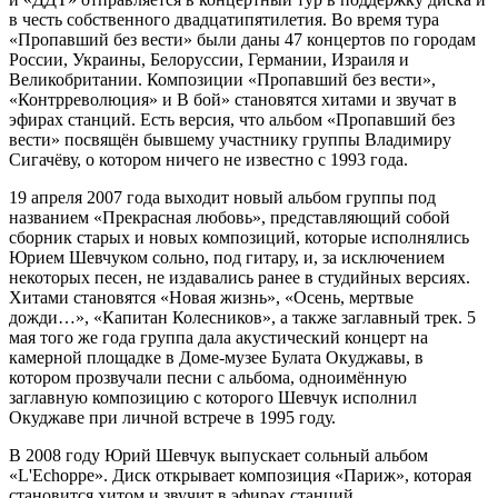
в честь собственного двадцатипятилетия. Во время тура
«Пропавший без вести» были даны 47 концертов по городам
России, Украины, Белоруссии, Германии, Израиля и
Великобритании. Композиции «Пропавший без вести»,
«Контрреволюция» и В бой» становятся хитами и звучат в
эфирах станций. Есть версия, что альбом «Пропавший без
вести» посвящён бывшему участнику группы Владимиру
Сигачёву, о котором ничего не известно с 1993 года.
19 апреля 2007 года выходит новый альбом группы под
названием «Прекрасная любовь», представляющий собой
сборник старых и новых композиций, которые исполнялись
Юрием Шевчуком сольно, под гитару, и, за исключением
некоторых песен, не издавались ранее в студийных версиях.
Хитами становятся «Новая жизнь», «Осень, мертвые
дожди…», «Капитан Колесников», а также заглавный трек. 5
мая того же года группа дала акустический концерт на
камерной площадке в Доме-музее Булата Окуджавы, в
котором прозвучали песни с альбома, одноимённую
заглавную композицию с которого Шевчук исполнил
Окуджаве при личной встрече в 1995 году.
В 2008 году Юрий Шевчук выпускает сольный альбом
«L'Echoppe». Диск открывает композиция «Париж», которая
становится хитом и звучит в эфирах станций.