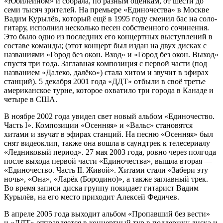
«Юбилейном» и собрала, по разным оценкам, от шести до
семи тысяч зрителей. На премьере «Единочества» в Москве
Вадим Курылёв, который ещё в 1995 году сменил бас на соло-
гитару, исполнил несколько песен собственного сочинения.
Это было одно из последних его концертных выступлений в
составе команды; (этот концерт был издан на двух дисках с
названиями «Город без окон. Вход» и «Город без окон. Выход»
спустя три года. Заглавная композиция с первой части (под
названием «Далеко, далёко») стала хитом и звучит в эфирах
станций). 5 декабря 2001 года «ДДТ» отбыли в своё третье
американское турне, которое охватило три города в Канаде и
четыре в США.
В ноябре 2002 года увидел свет новый альбом «Единочество.
Часть I». Композиции «Осенняя» и «Вальс» становятся
хитами и звучат в эфирах станций. На песню «Осенняя» был
снят видеоклип, также она вошла в саундтрек к телесериалу
«Ледниковый период». 27 мая 2003 года, ровно через полгода
после выхода первой части «Единочества», вышла вторая —
«Единочество. Часть II. Живой». Хитами стали «Забери эту
ночь», «Она», «Ларёк (Бородино)», а также заглавный трек.
Во время записи диска группу покидает гитарист Вадим
Курылёв, на его место приходит Алексей Федичев.
В апреле 2005 года выходит альбом «Пропавший без вести»
и «ДДТ» отправляется в концертный тур в поддержку диска и