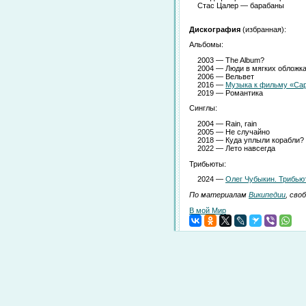
Стас Цалер — барабаны
Дискография
(избранная):
Альбомы:
2003 — The Album?
2004 — Люди в мягких обложк
2006 — Вельвет
2016 —
Музыка к фильму «Са
2019 — Романтика
Синглы:
2004 — Rain, rain
2005 — Не случайно
2018 — Куда уплыли корабли?
2022 — Лето навсегда
Трибьюты:
2024 —
Олег Чубыкин. Трибью
По материалам
Википедии
, сво
В мой Мир