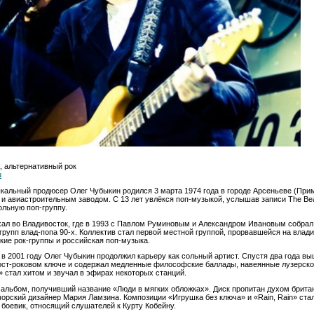
ж, альтернативный рок
u
кальный продюсер Олег Чубыкин родился 3 марта 1974 года в городе Арсеньеве (Прим
и авиастроительным заводом. С 13 лет увлёкся поп-музыкой, услышав записи The Be
ольную поп-группу.
ехал во Владивосток, где в 1993 с Павлом Руминовым и Александром Ивановым собра
групп влад-попа 90-х. Коллектив стал первой местной группой, прорвавшейся на влади
кие рок-группы и российская поп-музыка.
в 2001 году Олег Чубыкин продолжил карьеру как сольный артист. Спустя два года 
ост-роковом ключе и содержал медленные философские баллады, навеянные лузерско
 стал хитом и звучал в эфирах некоторых станций.
альбом, получивший название «Люди в мягких обложках». Диск пропитан духом британ
орский дизайнер Мария Ламзина. Композиции «Игрушка без ключа» и «Rain, Rain» ста
 боевик, относящий слушателей к Курту Кобейну.