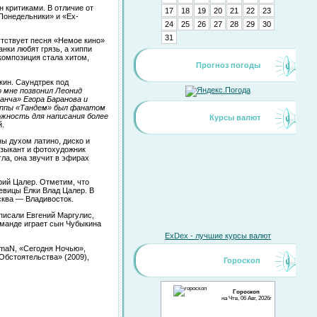
 критиками. В отличие от
17
18
19
20
21
22
23
Понедельники» и «Ex-
24
25
26
27
28
29
30
31
утствует песня «Немое кино»
нки любят грязь, а хиппи
 композиция стала хитом,
Прогноз погоды
кин. Саундтрек под
о мне позвонил Леонид
анча» Егора Баранова и
группы «Тандем» был фанатом
ожность для написания более
Курсы валют
й.
ы духом латино, диско и
узыкант и фотохудожник
ла, она звучит в эфирах
рий Цалер. Отметим, что
певицы Ёлки Влад Цалер. В
сква — Владивосток.
писали Евгений Маргулис,
оманде играет сын Чубыкина
ExDex - лучшие курсы валют
rmaN, «Сегодня Ночью»,
Обстоятельства» (2009),
Гороскоп
Гороскоп
на Чтв, 06 Авг, 2026г