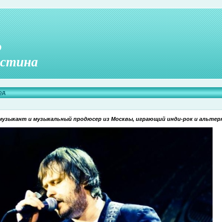
о
стина
од
музыкант и музыкальный продюсер из Москвы, играющий инди-рок и альтер