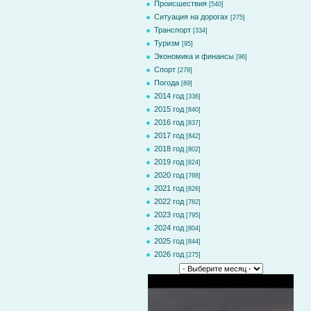
Происшествия
[540]
Ситуация на дорогах
[275]
Транспорт
[334]
Туризм
[95]
Экономика и финансы
[96]
Спорт
[278]
Погода
[89]
2014 год
[336]
2015 год
[840]
2016 год
[837]
2017 год
[842]
2018 год
[802]
2019 год
[824]
2020 год
[768]
2021 год
[826]
2022 год
[782]
2023 год
[795]
2024 год
[804]
2025 год
[844]
2026 год
[275]