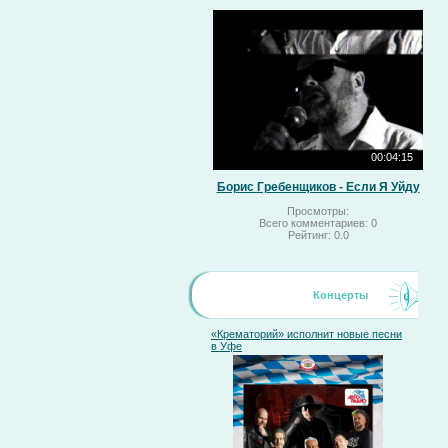
00:04:15
Борис Гребенщиков - Если Я Уйду
Просмотры:
Всего комментариев:
0
Рейтинг:
0.0
Концерты
«Крематорий» исполнит новые песни
в Уфе