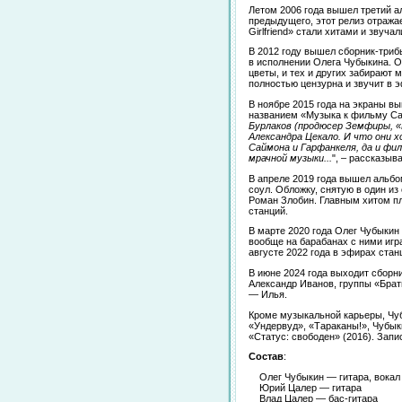
Летом 2006 года вышел третий а
предыдущего, этот релиз отража
Girlfriend» стали хитами и звуча
В 2012 году вышел сборник-триб
в исполнении Олега Чубыкина. От
цветы, и тех и других забирают 
полностью цензурна и звучит в 
В ноябре 2015 года на экраны в
названием «Музыка к фильму Сар
Бурлаков (продюсер Земфиры, «
Александра Цекало. И что они х
Саймона и Гарфанкеля, да и фил
мрачной музыки...
", – рассказыв
В апреле 2019 года вышел альбо
соул. Обложку, снятую в один и
Роман Злобин. Главным хитом пл
станций.
В марте 2020 года Олег Чубыкин
вообще на барабанах с ними игр
августе 2022 года в эфирах ста
В июне 2024 года выходит сборн
Александр Иванов, группы «Брат
— Илья.
Кроме музыкальной карьеры, Чуб
«Ундервуд», «Тараканы!», Чубык
«Статус: свободен» (2016). Зап
Состав
:
Олег Чубыкин — гитара, вокал
Юрий Цалер — гитара
Влад Цалер — бас-гитара