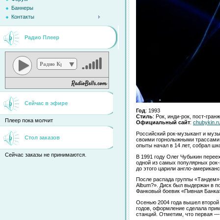
Баннеры
Контакты
Радио Плеер
Радио Кристина
Сейчас в эфире
Год
: 1993
Стиль
: Рок, инди-рок, пост-гран
Плеер пока молчит
Официальный сайт
:
chubykin.r
Российский рок-музыкант и музы
Стол заказов
своими горнолыжными трассами 
опыты начал в 14 лет, собрал шк
Сейчас заказы не принимаются.
В 1991 году Олег Чубыкин пере
одной из самых популярных рок-
до этого царили англо-американс
После распада группы «Тандем» 
Album?». Диск был выдержан в п
Фанковый боевик «Пивная Банка»
Осенью 2004 года вышел второй 
годов, оформление сделала прим
станций. Отметим, что первая —