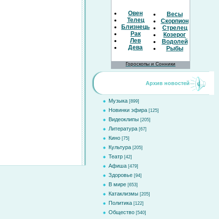
Овен
Весы
Телец
Скорпион
Близнецы
Стрелец
Рак
Козерог
Лев
Водолей
Дева
Рыбы
Гороскопы и Сонники
Архив новостей
Музыка
[899]
Новинки эфира
[125]
Видеоклипы
[205]
Литература
[67]
Кино
[75]
Культура
[205]
Театр
[42]
Афиша
[479]
Здоровье
[94]
В мире
[653]
Катаклизмы
[205]
Политика
[122]
Общество
[540]