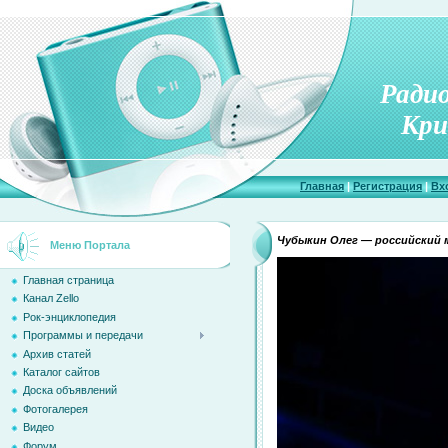
Ради
Кри
Главная
|
Регистрация
|
Вх
Чубыкин Олег — российский 
Меню Портала
Главная страница
Канал Zello
Рок-энциклопедия
Программы и передачи
Архив статей
Каталог сайтов
Доска объявлений
Фотогалерея
Видео
Форум