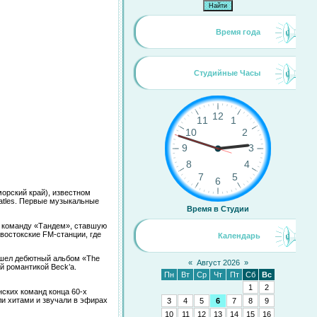
Время года
Студийные Часы
орский край), известном
atles. Первые музыкальные
Время в Студии
л команду «Тандем», ставшую
востокские FM-станции, где
Календарь
вышел дебютный альбом «The
«
Август 2026
»
й романтикой Beck’a.
Пн
Вт
Ср
Чт
Пт
Сб
Вс
1
2
ских команд конца 60-х
ли хитами и звучали в эфирах
3
4
5
6
7
8
9
10
11
12
13
14
15
16