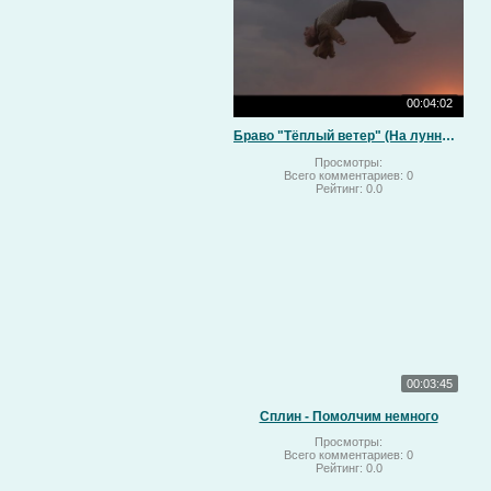
00:04:02
Браво "Тёплый ветер" (На лунный свет)
Просмотры:
Всего комментариев:
0
Рейтинг:
0.0
00:03:45
Сплин - Помолчим немного
Просмотры:
Всего комментариев:
0
Рейтинг:
0.0