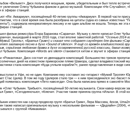
льбом «Вельвет». Диск получился мощным, ярким, убедительным и был тепло встречен
ет увлечение Олега Чубыкина фанком и диско-музыкой. Композиции «Не Случайно», «
ли в эфирах станций.
ьют «Re: Аквариум», посвящённый 40-летию группы «Аквариум». В первой части прис
метим, что в своё время она была разобрана на цитаты (одна из самых известных "Па
менты"), содержала ненормативную лексику и не один альбом не вошла. Теперь же эта
эфирах станций.
ышел фильм режиссёра Егора Баранова «Саранча». Музыку к ленте написал Олег Чубы
анча», вышедший в марте 2016 года, стал вполне заметной работой. "
Осенью 2014-г
Мумий Тролль», «Братья Грим») и сказал что собирает саундтрек для фильма «Сар
отят заглавную песню в духе «Sound of silence». Я ещё со времён владивостокой 
ьм, серьёзная любовная драма в духе осовремененной русской классики, давал возм
ал Чубыкин. Композиция «Words are silent» становится хитом и звучит в эфирах станци
м «Романтика». Диск состоит из двенадцати композиций. Большинство треков пропитан
з солнечных дней на известном приморском пляже Шамора, сделал владивостокский м
астинки стала композиция «Куда уплыли корабли?», ранее представленная в виде синг
 выступил в Уфе, но не один. Компанию ему составил экс-гитарист «Мумий Тролля» Ю
ает Стас Цалер. В том же году Цалеров стало три — к ним присоединился экс-басист 
нций появилась композиция «Лето навсегда». Она была написана прямо в самолёте Мо
ик «Олег Чубыкин. Трибьют», посвящённый 50-летию музыканта. Свои кавер-версии за
ья Грим», «Сегодняночью», «Ключи». Участие также приняла группа «Ильта». В этой к
ыкин известен как саунд-продюсер групп «Братья Грим», Лера Массква, 4ехов, Uma2
ин также написал оригинальную музыку к нескольким фильмам — «Дедлайн» (2004), «
исывался с группой «Кимакима».