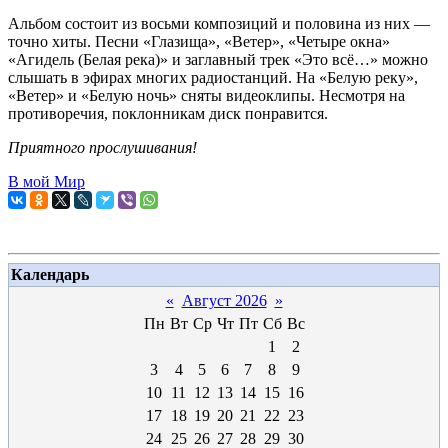
Альбом состоит из восьми композиций и половина из них —
точно хиты. Песни «Глазища», «Ветер», «Четыре окна»
«Агидель (Белая река)» и заглавный трек «Это всё…» можно
слышать в эфирах многих радиостанций. На «Белую реку»,
«Ветер» и «Белую ночь» сняты видеоклипы. Несмотря на
противоречия, поклонникам диск понравится.
Приятного прослушивания!
В мой Мир
Календарь
«
Август 2026
»
Пн
Вт
Ср
Чт
Пт
Сб
Вс
1
2
3
4
5
6
7
8
9
10
11
12
13
14
15
16
17
18
19
20
21
22
23
24
25
26
27
28
29
30