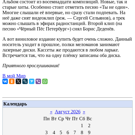
Альбом состоит из восемнадцати композиций. Новые, так и
старые хиты. Особенно стоит отметить песню «Ты не один».
Многие слышали её впервые, но сразу стали подпевать. На
неё даже снят видеоклип (реж. — Сергей Сельянов), а трек
можно слышать в эфирах радиостанций. Второй клип (на
песню «Чёрный Пёс Петербург») снял Борис Деденёв.
А вот виниловое издание купить будет очень сложно. Данный
носитель уходит в прошлое, полки меломанов занимают
лазерные диски. Кассеты же продаются в любом ларьке.
Встречается так, что на одну плёнку записаны оба диска.
Приятного прослушивания!
В мой Мир
Календарь
«
Август 2026
»
Пн
Вт
Ср
Чт
Пт
Сб
Вс
1
2
3
4
5
6
7
8
9